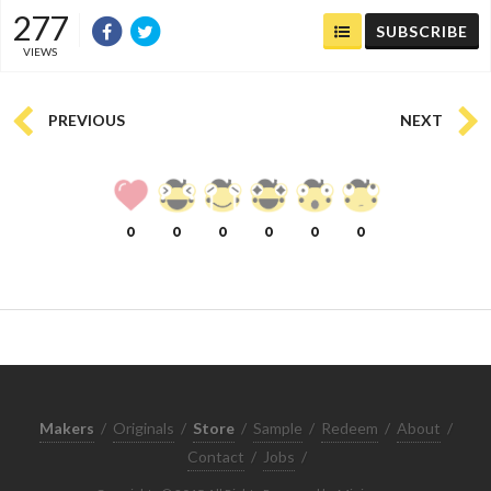
277
SUBSCRIBE
VIEWS
PREVIOUS
NEXT
0
0
0
0
0
0
Makers
/
Originals
/
Store
/
Sample
/
Redeem
/
About
/
Contact
/
Jobs
/