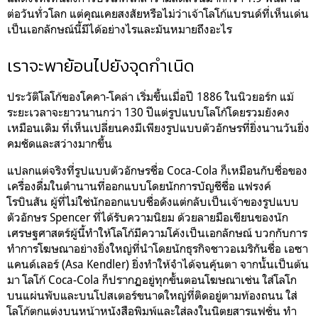
ต่อวันทั่วโลก แต่คุณเคยสงสัยหรือไม่ว่าเจ้าโลโก้แบรนด์ที่เห็นเด่น
เป็นเอกลักษณ์นี้มีได้อย่างไรและมันหมายถึงอะไร
เราจะพาย้อนไปยังจุดกำเนิด
ประวัติโลโก้ของโคคา-โคล่า เริ่มขึ้นเมื่อปี 1886 ในนิวยอร์ก แม้
ระยะเวลาจะยาวนานกว่า 130 ปีแต่รูปแบบโลโก้โดยรวมยังคง
เหมือนเดิม ที่เห็นเปลี่ยนคงมีเพียงรูปแบบตัวอักษรที่ยิ่งนานวันยิ่ง
คมชัดและสว่างมากขึ้น
แปลกแต่จริงที่รูปแบบตัวอักษรชื่อ Coca-Cola ก็เหมือนกับชื่อของ
เครื่องดื่มในตำนานที่ออกแบบโดยนักการบัญชีชื่อ แฟรงค์
โรบินสัน ผู้ที่ไม่ใช่นักออกแบบชื่อดังแต่กลับเป็นเจ้าของรูปแบบ
ตัวอักษร Spencer ที่ได้รับความนิยม ด้วยลายมือเขียนของนัก
เศรษฐศาสตร์ผู้นี้ทำให้โลโก้มีความโค้งเป็นเอกลักษณ์ บวกกับการ
ทำการโฆษณาอย่างยิ่งใหญ่ที่นำโดยนักธุรกิจชาวอเมริกันชื่อ เอซา
แคนด์เลอร์ (Asa Kendler) ยิ่งทำให้จำได้จนคุ้นตา จากนั้นเป็นต้น
มา โลโก้ Coca-Cola ก็ปรากฏอยู่ทุกขั้นตอนโฆษณาเช่น ใส่โลโก
บนแผ่นพับและบนโปสเตอร์ขนาดใหญ่ที่ติดอยู่ตามท้องถนน ใส่
โลโก้ตกแต่งบนหน้าหนังสือพิมพ์และใส่ลงในนิตยสารแฟชั่น ทำ