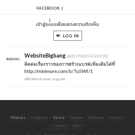
FACEBOOK
(
)
เข้าสู่ระบบเพื่อแสดงความคิดเห็น
LOG IN
WebsiteBigbang
(@fb1960054524138)
ติดต่อเรื่องราวของการสร้างแบรด์เพิ่มเติมได้ที่
http://minimore.com/b/Tu5Wf/1
18th March 2020, 11:45 am
Makers
/
Originals
/
Store
/
Sample
/
Redeem
/
About
/
Contact
/
Jobs
/