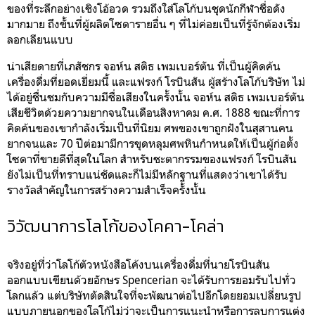
ของที่ระลึกอย่างเชิงโอ้อวด รวมถึงใส่โลโก้บนชุดนักกีฬาชื่อดัง
มากมาย ถึงขั้นที่ผู้ผลิตโซดารายอื่น ๆ ที่ไม่ค่อยเป็นที่รู้จักต้องเริ่ม
ลอกเลียนแบบ
น่าเสียดายที่เภสัชกร จอห์น สติธ เพมเบอร์ตัน ที่เป็นผู้คิดค้น
เครื่องดื่มที่ยอดเยี่ยมนี้ และแฟรงก์ โรบินสัน ผู้สร้างโลโก้บริษัท ไม่
ได้อยู่ชื่นชมกับความมีชื่อเสียงในครั้งนั้น จอห์น สติธ เพมเบอร์ตัน
เสียชีวิตด้วยความยากจนในเดือนสิงหาคม ค.ศ. 1888 ขณะที่การ
คิดค้นของเขากำลังเริ่มเป็นที่นิยม ศพของเขาถูกฝังในสุสานคน
ยากจนและ 70 ปีต่อมามีการขุดหลุมศพหินกำหนดให้เป็นผู้ก่อตั้ง
โซดาที่ขายดีที่สุดในโลก สำหรับชะตากรรมของแฟรงก์ โรบินสัน
ยังไม่เป็นที่ทราบแน่ชัดและก็ไม่มีหลักฐานที่แสดงว่าเขาได้รับ
รางวัลสำคัญในการสร้างความสำเร็จครั้งนั้น
วิวัฒนาการโลโก้ของโคคา-โคล่า
จริงอยู่ที่ว่าโลโก้ตัวหนังสือโค้งบนเครื่องดื่มที่นายโรบินสัน
ออกแบบเขียนด้วยอักษร Spencerian จะได้รับการยอมรับไปทั่ว
โลกแล้ว แต่บริษัทตัดสินใจที่จะพัฒนาต่อไปอีกโดยยอมเปลี่ยนรูป
แบบภายนอกของโลโก้ไม่ว่าจะเป็นการแนะนำหรือการลบการแต่ง