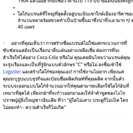
1904 แต่ไม่อยากจะเชื่อว่าผ่านไป 115 ปีป้ายแผ่นนี้ยังคงถูกต
จำนวนหลายร้อยขวดทำเป็นป้ายขึ้นมาซึ่งน่าทึ่งเอามาก ๆ! ค
40 เมตร
·
อย่างที่คุณเห็นว่า การสร้างชื่อแบรนด์ไม่ใช่แค่กระบวนการที่
ซับซ้อนแต่ยังเป็นเรื่องน่าตื่นเต้นอย่างเหลือเชื่อ ต้องการที่จะ
สำเร็จให้ได้อย่าง Coca-Cola หรือไม่ คุณเคยฝันไหมว่าแบรนด์คุณ
จะรุ่งเรืองและเป็นที่รู้จักแบบตัวอักษร "C" หรือไม่ ลงชื่อเข้าใช้
Logaster
และสร้างโลโก้ของคุณเอง! การใช้งานไม่ยาก เพียงแค่
คุณระบุรูปแบบธุรกิจและป้อนชื่อผลิตภัณฑ์ที่คุณผลิต จากนั้นตัว
ระบบจะออกแบบโลโก้จำนวนมากให้คุณสามารถเลือกใช้โลโก้อันที่
เหมาะที่สุดได้ เพียงกล้าที่จะก้าวออกมาและให้จำคำพูดของ
โอโช
ปราชญ์ผู้ยิ่งใหญ่ชาวอินเดีย ที่ว่า “ผู้ใดไม่เคาะ ประตูก็ไม่เปิด ใคร
ไม่ลองทำ - ความสำเร็จก็ไม่เกิด"