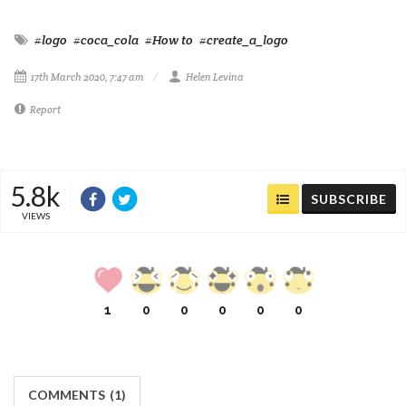
#logo
#coca_cola
#How to
#create_a_logo
17th March 2020, 7:47 am
Helen Levina
Report
5.8k
SUBSCRIBE
VIEWS
1
0
0
0
0
0
COMMENTS
(
1)