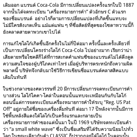
เติมออก แบรนด์ Coca-Cola มีการเปลี่ยนแปลงครั้งแรกในปี 1887
จากนั้นได้จดทะเบียน “เครื่องหมายการค้า” ตัวอักษร C ตัวแรก
ของชื่อแบรนด์ อย่างไรก็ตามการเปลี่ยนแปลงที่เกิดขึ้นแทบจะ
ไม่มีใครสังเกตเห็น แม้แต่แฟน ๆ ที่ซื่อสัตย์ที่สุดของโซดาหวานนี้ก็
ยังคลาดสายตาพวกเขาไปได้
การแก้ไขโลโก้เกิดขึ้นอีกครั้งในไม่กี่ปีต่อมา ครั้งนี้และครั้งเดียวที่
เป็นการเปลี่ยนโครงร่างโลโก้ Coca-Cola ไปอย่างมาก เรียกว่าน่า
เสียดายหรือโชคดีก็ได้ที่การสะกดคำแฟนซีของแบรนด์ไม่ได้ดึงดูด
ความสนใจของผู้บริโภคเท่าไหร่ เมื่อผู้บริหารตระหนักถึงความผิด
พลาดนี้ บริษัทจึงกลับมาใช้วิธีการเขียนชื่อแบรนด์คลาสสิคแบบ
เดิมในทันที
ในช่วงกลางของศตวรรษที่ 20 มีการเปลี่ยนการจดทะเบียนการค้า
บางส่วน โลโก้โคคา-โคล่าในตอนนั้นแทบจะเหมือนกันกับโลโก้
ตอนนี้แต่การจดทะเบียนเครื่องหมายการค้าให้ระบุ “Reg. US Pat
Off” อยู่ภายใต้ชื่อของเครื่องดื่มทันที ต่อมา 17 ปีหลังจากนั้นมีการ
ใช้พื้นหลังสีแดงใต้โลโก้เป็นครั้งแรกและกลายเป็น
เครื่องหมายการค้าของแต่นั้นมา ในปี 1969 บริษัทจดทะเบียนคำ
ว่า “a small white wave” ซึ่งเป็นชื่อเสริมที่ได้รับความนิยมไปทั่ว
โลก ในขณะเดียวกันคำ CLASSIC ก็ปรากฏอยู่ใต้โลโก้ ในตอนนั้น