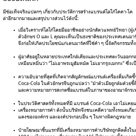
มีข้อเท็จจริงแปลกๆ เกี่ยวกับประวัติการสร้างแบรนด์โลโก้โคคา-โค
ล่าอีกมากมายและสรุปบางส่วนไว้ดังนี้:
เมื่อวิเคราะห์โลโก้โดยมืออาชีพอย่างนักสัตวแพทย์วิทยา (ผู
ตัวอักษร O และ L คุณจะเห็นเป็นธงชาติของประเทศเดนมาร์ก อุบ
จึงก่อให้เกิดประโยชน์แก่เดนมาร์คที่ใช้คำ ๆ นี้จัดกิจกรรม
ผู้อาศัยอยู่ในหลายประเทศใกล้เคียงและประเทศตะวันออกกลา
เหมือนหมิ่นว่า “ไม่เอาพระมูฮัมหมัด ไม่เอากรุงเมกกะ” ซึ่
ความอับอายที่สุดที่เกิดจากสัญลักษณ์แบรนด์เครื่องดื่มเกิดข
Coca-Cola ในตัวอักษรจีนถูกแปลว่า "ม้าตัวเมียถูกล้มด้วยขี้ผ
และความหมายการสะกดชื่อแบรนด์ในภาษาของอาณาจักรเทเ
ในประวัติศาสตร์ทั้งหมดที่มี แบรนด์ Coca-Cola เอาไม่เคยแพ
เครื่องหมายการค้า ดังนั้นบริษัทจึงชนะคดีความทั้งหมดเกี่
แดงขององค์กร และองค์ประกอบอื่น ๆ ในทางผิดกฎหมาย