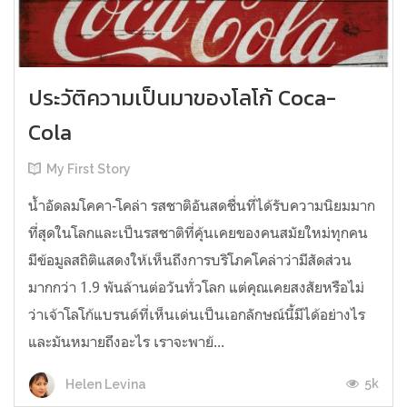
ประวัติความเป็นมาของโลโก้ Coca-
Cola
My First Story
น้ำอัดลมโคคา-โคล่า รสชาติอันสดชื่นที่ได้รับความนิยมมาก
ที่สุดในโลกและเป็นรสชาติที่คุ้นเคยของคนสมัยใหม่ทุกคน
มีข้อมูลสถิติแสดงให้เห็นถึงการบริโภคโคล่าว่ามีสัดส่วน
มากกว่า 1.9 พันล้านต่อวันทั่วโลก แต่คุณเคยสงสัยหรือไม่
ว่าเจ้าโลโก้แบรนด์ที่เห็นเด่นเป็นเอกลักษณ์นี้มีได้อย่างไร
และมันหมายถึงอะไร เราจะพาย้...
5k
Helen Levina