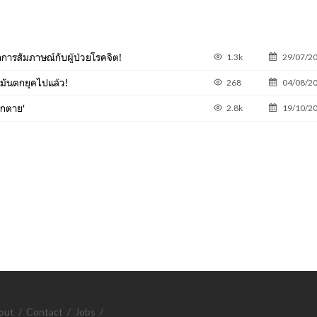
ึกการสัมภาษณ์กับผู้ป่วยโรคจิต!
1.3k
29/07/2
ดามันตกยุคไปแล้ว!
268
04/08/2
ากตาย'
2.8k
19/10/2
out
/
Contact
/
Jobs
/