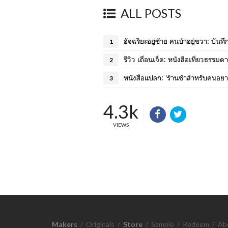
ALL POSTS
อัจฉริยะอยู่ซ้าย คนบ้าอยู่ขวา: บันท
1
รีวิว เถื่อนเจ็ด: หนังสือเที่ยวธรรม
2
หนังสือแปลก: 'ร้านชำสำหรับคนอย
3
4.3k
VIEWS
Makers
/
Originals
/
Store
/
Sample
/
Redeem
/
Ab