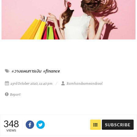
#วางแผนการเงิน
#finance
23rd October 2020, 12:40 pm
Ramhandsomeandcool
Report
348
SUBSCRIBE
VIEWS