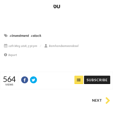
จบ
#investment
#stock
12th May 2018, 5:30 pm
Ramhandsomeandcool
Report
564
SUBSCRIBE
VIEWS
NEXT