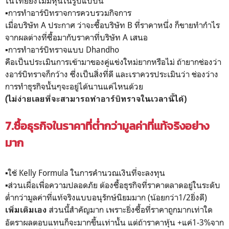
ในไทยยังไม่มีหุ้นในรูปแบบนี้
▪️การทำอาร์บิทราจการควบรวมกิจการ
เมื่อบริษัท A ประกาศ ว่าจะซื้อบริษัท B ที่ราคาหนึ่ง ก็ขายทำกำไร
จากผลต่างที่ซื้อมากับราคาที่บริษัท A เสนอ
▪️การทำอาร์บิทราจแบบ Dhandho
คือเป็นประเมินการเข้ามาของคู่แข่งใหม่ยากหรือไม่ ถ้ายากช่องว่า
งอาร์บิทราจก็กว้าง ซึ่งเป็นสิ่งที่ดี และเราควรประเมินว่า ช่องว่าง
การทำธุรกิจนั้นๆจะอยู่ได้นานแค่ไหนด้วย
(ไม่ง่ายเลยที่จะสามารถทำอาร์บิทราจในเวลานี้ได้)
7.ซื้อธุรกิจในราคาที่ต่ำกว่ามูลค่าที่แท้จริงอย่าง
มาก
▪️ใช้ Kelly Formula ในการคำนวณเงินที่จะลงทุน
▪️ส่วนเผื่อเพื่อความปลอดภัย ต้องซื้อธุรกิจที่ราคาตลาดอยู่ในระดับ
ต่ำกว่ามูลค่าที่แท้จริงแบบอนุรักษ์นิยมมาก (น้อยกว่า1/2ยิ่งดี)
ส่วนนี้สำคัญมาก เพราะยิ่งซื้อที่ราคาถูกมากเท่าใด
เพิ่มเติมเอง
อัตราผลตอบแทนก็จะมากขึ้นเท่านั้น แต่ถ้าราคาหุ้น +แค่1-3%จาก