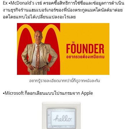
Ex ▪️McDonald's เรย์ ครอคซื้อสิทธิการใช้ชื่อและข้อมูลการดำเนิน
งานธุรกิจร้านแฮมเบอร์เกอร์ของพี่น้องตระกูลแมคโดนัลด์มาต่อย
อดโดยแทบไม่ได้เปลี่ยนแปลงอะไรเลย
อยากรู้รายละเอียดมากกว่านี้ก็ดูจากหนังละกัน
▪️Microsoft ก็ลอกเลียนแบบโปรแกรมจาก Apple