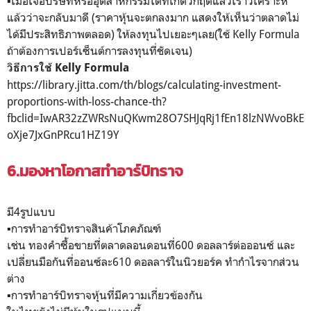
▪️เมื่อเจอบริษัทหรืออุตสาหกรรมใดที่เกิดวิกฤตแล้วเราวิเคราะห์
แล้วว่าจะกลับมาดี (ราคาหุ้นจะตกลงมาก แสดงให้เห็นว่าตลาดไม่
ได้มีประสิทธิภาพตลอด) ให้ลงทุนไปเยอะๆเลย(ใช้ Kelly Formula
ถ้าต้องการเปอร์เซ็นต์การลงทุนที่ชัดเจน)
วิธีการใช้ Kelly Formula
https://library.jitta.com/th/blogs/calculating-investment-
proportions-with-loss-chance-th?
fbclid=IwAR32zZWRsNuQKwm28O7SHJqRj1fEn18lzNWvoBkE
oXje7JxGnPRcu1HZ19Y
6.มองหาโอกาสทำอาร์บิทราจ
มี4รูปแบบ
▪️การทำอาร์บิทราจสินค้าโภคภัณฑ์
เช่น ทองคำซื้อขายที่ตลาดลอนดอนที่600 ดอลลาร์ต่อออนซ์ และ
เปลี่ยนมือกันที่ออนซ์ละ610 ดอลลาร์ในนิวยอร์ค ทำกำไรจากส่วน
ต่าง
▪️การทำอาร์บิทราจหุ้นที่มีความเกี่ยวข้องกัน