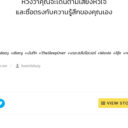
หวังว่าคุณจะเดินตามเสียงหัวใจ
และซื่อตรงกับความรู้สึกของคุณเอง
ida03
#diary
#บันทึก
#TheSleepOver
#เดอะสลีปโอเวอร์
#Movie
#life
#r
41 am
koontida03
VIEW ST