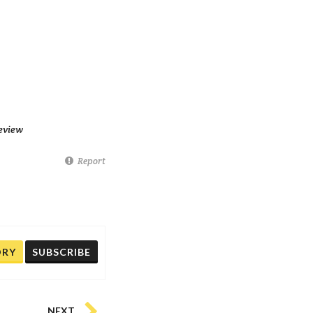
eview
Report
ORY
SUBSCRIBE
NEXT