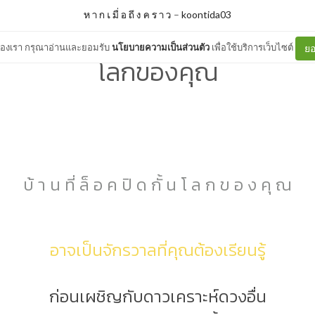
ห า ก เ มื่ อ ถึ ง ค ร า ว
–
koontida03
ต์ของเรา กรุณาอ่านและยอมรับ
นโยบายความเป็นส่วนตัว
เพื่อใช้บริการเว็บไซต์
ยอ
โลกของคุณ
บ้ า น ที่ ล็ อ ค ปิ ด กั้ น โ ล ก ข อ ง คุ ณ
อาจเป็นจักรวาลที่คุณต้องเรียนรู้
ก่อนเผชิญกับดาวเคราะห์ดวงอื่น