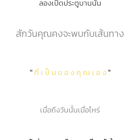
ลองเปิดประตูบานนั้น
สักวันคุณคงจะพบกับเส้นทาง
"
ที่ เ ป็ น ข อ ง คุ ณ เ อ ง
"
เมื่อถึงวันนั้นเมื่อไหร่