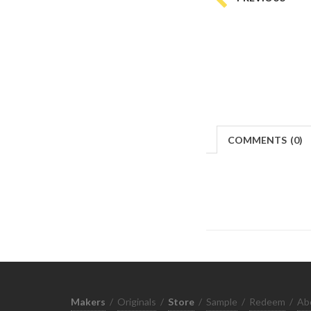
COMMENTS
(
0)
Makers
/
Originals
/
Store
/
Sample
/
Redeem
/
Ab