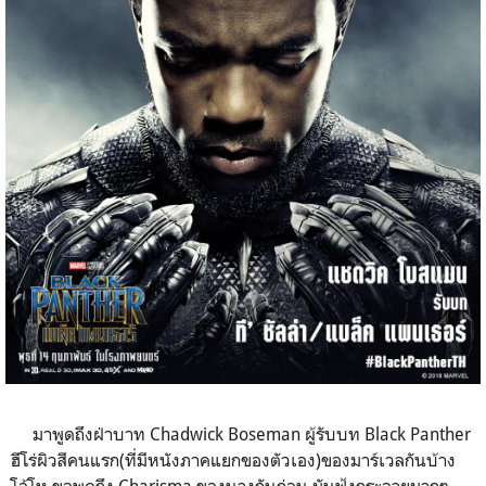
มาพูดถึงฝ่าบาท Chadwick Boseman ผู้รับบท Black Panther
ฮีโร่ผิวสีคนแรก(ที่มีหนังภาคแยกของตัวเอง)ของมาร์เวลกันบ้าง