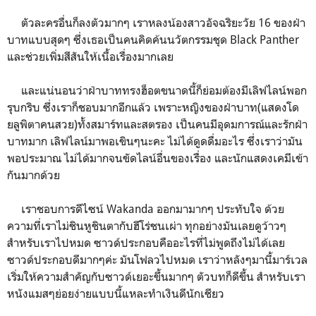
ตัวละครอื่นก็ลงตัวมากๆ เราหลงน้องสาวอัจฉริยะวัย 16 ของฝ่า
บาทแบบสุดๆ ซึ่งเธอเป็นคนคิดค้นนวัตกรรมชุด Black Panther
และช่วยเพิ่มสีสันให้เนื้อเรื่องมากเลย
และแน่นอนว่าฝ่าบาททรงฮ็อตขนาดนี้ก็ย่อมต้องมีเลิฟไลน์พอก
รุบกริบ ซึ่งเราก็ชอบมากอีกแล้ว เพราะหญิงของฝ่าบาท(แสดงโด
ยลูพิตาคนสวย)ทั้งสมาร์ทและสตรอง เป็นคนมีอุดมการณ์และรักฝ่า
บาทมาก เลิฟไลน์มาพอเขินๆนะคะ ไม่ได้ดูดดื่มอะไร ซึ่งเราว่ามัน
พอประมาณ ไม่ได้มากจนขัดไลน์อื่นของเรื่อง และนักแสดงเคมีเข้า
กันมากด้วย
เราชอบการดีไซน์ Wakanda ออกมามากๆ ประทับใจ ด้วย
ความที่เราไม่ชินหูชินตากับฮีโร่ชนเผ่า ทุกอย่างมันเลยดูว้าวๆ
สำหรับเราไปหมด ซาวด์ประกอบคืออะไรที่ไม่พูดถึงไม่ได้เลย
ซาวด์ประกอบดีมากๆค่ะ มันโฟลวไปหมด เราว่าหลังๆมานี้มาร์เวล
เริ่มให้ความสำคัญกับซาวด์เยอะขึ้นมากๆ ตัวบทก็ดีขึ้น สำหรับเรา
หนังแมสๆย่อยง่ายแบบนี้แหละทำเงินดีนักเชียว