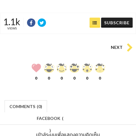
1.1k
SUBSCRIBE
VIEWS
NEXT
0
0
0
0
0
0
COMMENTS
(
0)
FACEBOOK
(
)
เข้าสู่ระบบเพื่อแสดงความคิดเห็น