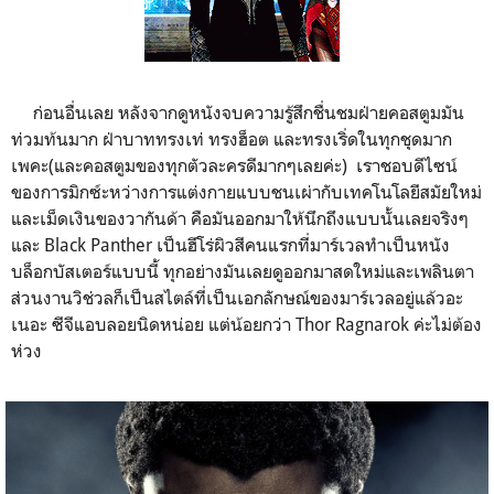
ก่อนอื่นเลย หลังจากดูหนังจบความรู้สึกชื่นชมฝ่ายคอสตูมมัน
ท่วมท้นมาก ฝ่าบาททรงเท่ ทรงฮ็อต และทรงเริ่ดในทุกชุดมาก
เพคะ(และคอสตูมของทุกตัวละครดีมากๆเลยค่ะ) เราชอบดีไซน์
ของการมิกซ์ะหว่างการแต่งกายแบบชนเผ่ากับเทคโนโลยีสมัยใหม่
และเม็ดเงินของวากันด้า คือมันออกมาให้นึกถึงแบบนั้นเลยจริงๆ
และ Black Panther เป็นฮีโร่ผิวสีคนแรกที่มาร์เวลทำเป็นหนัง
บล็อกบัสเตอร์แบบนี้ ทุกอย่างมันเลยดูออกมาสดใหม่และเพลินตา
ส่วนงานวิช่วลก็เป็นสไตล์ที่เป็นเอกลักษณ์ของมาร์เวลอยู่แล้วอะ
เนอะ ซีจีแอบลอยนิดหน่อย แต่น้อยกว่า Thor Ragnarok ค่ะไม่ต้อง
ห่วง