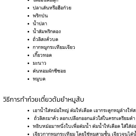
ปลาเส้นหรือฮือก้วย
พริกป่น
น้ำปลา
น้ำส้มพริกดอง
ถั่วลิสงคั่วบด
กากหมูกระเทียมเจียว
เกี๊ยวทอด
มะนาว 
ต้นหอมผักชีซอย
หมูบด 
วิธีการทำก๋วยเตี๋ยวต้มยำหมูส้บ
เอาน้ำใส่หม้อใหญ่ ต้มให้เดือด เอากระดูกหมูล้างให้
 ถั่วลิสงมาคั่ว ลอกเปลือกออกแล้วใส่ในครกเตรียมตำ 
หยิบหม้อมาหนึ่งใบเพื่อต้มน้ำ ต้มน้ำให้เดือด ใส้ใส้
เจียวกากหมูกระเทียม โดยใช้หมูสามชั้น เจียวจนได้