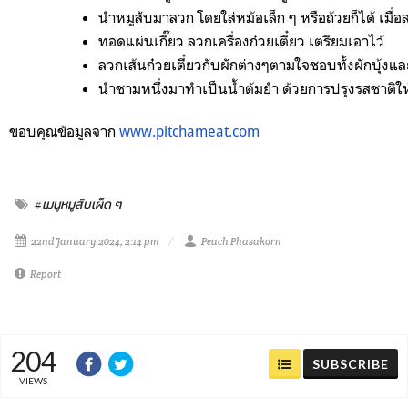
นำหมูสับมาลวก โดยใส่หม้อเล็ก ๆ หรือถ้วยก็ได้ เมื่อ
ทอดแผ่นเกี๊ยว ลวกเครื่องก๋วยเตี๋ยว เตรียมเอาไว้ 
ลวกเส้นก๋วยเตี๋ยวกับผักต่างๆตามใจชอบทั้งผักบุ้งและถ
นำชามหนึ่งมาทำเป็นน้ำต้มยำ ด้วยการปรุงรสชาติให
ขอบคุณข้อมูลจาก
www.pitchameat.com
#เมนูหมูสับเผ็ด ๆ
22nd January 2024, 2:14 pm
Peach Phasakorn
Report
204
SUBSCRIBE
VIEWS