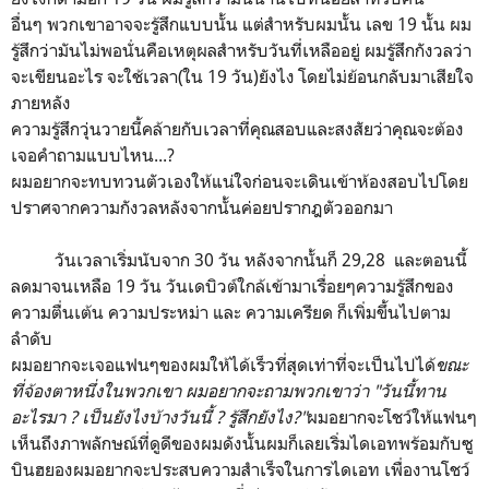
อื่นๆ พวกเขาอาจจะรู้สึกแบบนั้น แต่สำหรับผมนั้น เลข 19 นั้น ผม
รู้สึกว่ามันไม่พอนั่นคือเหตุผลสำหรับวันที่เหลืออยู่ ผมรู้สึกกังวลว่า
จะเขียนอะไร จะใช้เวลา(ใน 19 วัน)ยังไง โดยไม่ย้อนกลับมาเสียใจ
ภายหลัง
ความรู้สึกวุ่นวายนี้คล้ายกับเวลาที่คุณสอบและสงสัยว่าคุณจะต้อง
เจอคำถามแบบไหน...?
ผมอยากจะทบทวนตัวเองให้แน่ใจก่อนจะเดินเข้าห้องสอบไปโดย
ปราศจากความกังวลหลังจากนั้นค่อยปรากฎตัวออกมา
วันเวลาเริ่มนับจาก 30 วัน หลังจากนั้นก็ 29,28 และตอนนี้
ลดมาจนเหลือ 19 วัน วันเดบิวต์ใกล้เข้ามาเรื่อยๆความรู้สึกของ
ความตื่นเต้น ความประหม่า และ ความเครียด ก็เพิ่มขึ้นไปตาม
ลำดับ
ผมอยากจะเจอแฟนๆของผมให้ได้เร็วที่สุดเท่าที่จะเป็นไปได้
ขณะ
ที่จ้องตาหนึ่งในพวกเขา ผมอยากจะถามพวกเขาว่า
"วันนี้ทาน
อะไรมา ? เป็นยังไงบ้างวันนี้ ? รู้สึกยังไง?"
ผมอยากจะโชว์ให้แฟนๆ
เห็นถึงภาพลักษณ์ที่ดูดีของผมดังนั้นผมก็เลยเริ่มไดเอทพร้อมกับซู
บินฮยองผมอยากจะประสบความสำเร็จในการไดเอท เพื่องานโชว์