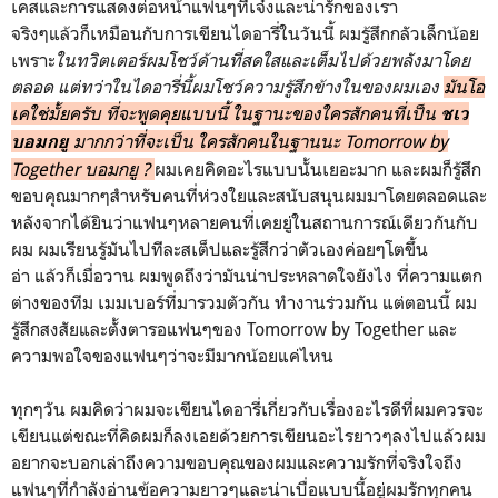
เคสและการแสดงต่อหน้าแฟนๆที่เจ๋งและน่ารักของเรา
จริงๆแล้วก็เหมือนกับการเขียนไดอารี่ในวันนี้ ผมรู้สึกกลัวเล็กน้อย
เพราะ
ในทวิตเตอร์ผมโชว์ด้านที่สดใสและเต็มไปด้วยพลังมาโดย
ตลอด แต่ทว่าในไดอารี่นี้ผมโชว์ความรู้สึกข้างในของผมเอง
มันโอ
เคใช่มั้ยครับ ที่จะพูดคุยแบบนี้ ในฐานะของใครสักคนที่เป็น
ชเว
มากกว่าที่จะเป็น ใครสักคนในฐานนะ Tomorrow by
บอมกยู
Together บอมกยู ?
ผมเคยคิดอะไรแบบนั้นเยอะมาก และผมก็รู้สึก
ขอบคุณมากๆสำหรับคนที่ห่วงใยและสนับสนุนผมมาโดยตลอดและ
หลังจากได้ยินว่าแฟนๆหลายคนที่เคยยู่ในสถานการณ์เดียวกันกับ
ผม ผมเรียนรู้มันไปทีละสเต็ปและรู้สึกว่าตัวเองค่อยๆโตขึ้น
อ่า แล้วก็เมื่อวาน ผมพูดถึงว่ามันน่าประหลาดใจยังไง ที่ความแตก
ต่างของทีม เมมเบอร์ที่มารวมตัวกัน ทำงานร่วมกัน แต่ตอนนี้ ผม
รู้สึกสงสัยและตั้งตารอแฟนๆของ Tomorrow by Together และ
ความพอใจของแฟนๆว่าจะมีมากน้อยแค่ไหน
ทุกๆวัน ผมคิดว่าผมจะเขียนไดอารี่เกี่ยวกับเรื่องอะไรดีที่ผมควรจะ
เขียนแต่ขณะที่คิดผมก็ลงเอยด้วยการเขียนอะไรยาวๆลงไปแล้วผม
อยากจะบอกเล่าถึงความขอบคุณของผมและความรักที่จริงใจถึง
แฟนๆที่กำลังอ่านข้อความยาวๆและน่าเบื่อแบบนี้อยู่ผมรักทุกคน