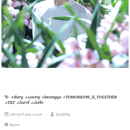
#diary
#บอมกยู
#beomgyu
#TOMORROW_X_TOGETHER
#TXT
#ไดอารี่
#บันทึก
17th April 2019, 1:17 pm
specificbg
Report