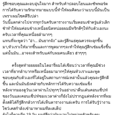
รู้สึกขอบคุณและอบอุ่นใจมาก สำหรับคำปลอบโยนและซัพพอร์ต
การได้รับความรักมากมายแบบนี้ทำให้ผมคิดนะว่าแบบนี้มันเป็น
เพราะผมโชคดีรึเปล่า
วันนี้แตกต่างไปจากทุกวันครับตารางงานเริ่มตอนเช้าตรู่แล้วเลิก
ช้าทำให้ผมค่อนข้างเหนื่อยนิดหน่อยผมมีทริกดีๆให้กับตัวเองนะ
ครับเวลาที่คุณเหนื่อยล้ามากๆ
แทนที่จะพูดว่า "อ่า... มันยากจัง" และรู้สึกแย่คุณควรจะลุกขึ้น
มา,หัวเราะให้มากขึ้นและการพูดมากๆจะทำให้คุณรู้สึกเข้มแข็งขึ้น
แต่นั้นมัน...อาจจะสำหรับแค่กับผมคนเดียว ฮ่าๆๆๆ
ครั้งสุดท้ายยยยยในไดอารี่ผมได้เขียนว่าเวลาที่คุณมีช่วง
เวลาที่ยากลำบากหรือเหนื่อยมามากๆให้คุณหัวเราะและพูด
ขอบคุณกับตัวเองที่ได้อยู่ในสถานการณ์เหล่านั้นแล้วคุณจะรู้สึกดี
ขึ้น และนั่นมันยังคล้ายกับหลักการได้รับความเข้มแข็ง
หลังจากมองดูวันเวลาผ่านไปทุกๆวันอย่างน่าตื่นเต้นคอนเซ็ปท์
ของวันและคอนเซ็ปท์ของเวลาต่างก็ยังไม่ปรากฎแต่หลังจากที่ผม
ตั้งสติได้ก็รู้สึกกลัวการได้เห็นตารางงานล่ะครับ การได้รับรู้ว่างาน
โชว์เคสกำลังเข้ามาหาผมทีละสเต็ป
ยังไงก็ตามอีก 19 วัน ผมรู้สึกว่ามันนานไปหน่อยสำหรับคน