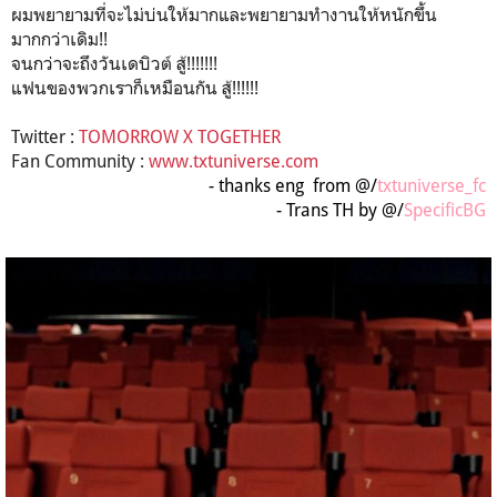
ผมพยายามที่จะไม่บ่นให้มากและพยายามทำงานให้หนักขึ้น
มากกว่าเดิม!!
จนกว่าจะถึงวันเดบิวต์ สู้!!!!!!!
แฟนของพวกเราก็เหมือนกัน สู้!!!!!!
Twitter :
TOMORROW X TOGETHER
Fan Community :
www.txtuniverse.com
- thanks eng from @/
txtuniverse_fc
- Trans TH by @/
SpecificBG