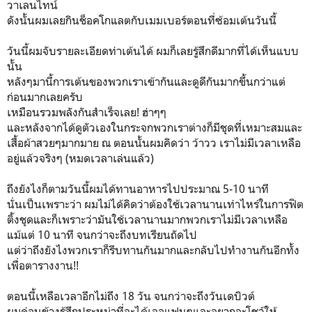
วาเลนไทน์
ดังนั้นผมเลยกินช็อคโกแลตกับเมมเบอร์ตอนที่ซ้อมเต้นวันนี้
วันนี้ผมจับรายละเอียดท่าเต้นได้ ผมก็เลยรู้สึกดีมากที่ได้เห็นแบบ
นั้น
หลังๆมานี้การเต้นของพวกเราเข้ากันและดูดีกันมากขึ้นกว่าแต่
ก่อนมากเลยครับ
เหมือนรวมพลังกันสำเร็จเลย! ฮ่าๆๆ
และหลังจากได้ดูตัวเองในกระจกพวกเราต่างก็มีชุดที่เหมาะสมและ
เสื้อผ้าสวยๆมากมาย ณ ตอนนั้นผมคิดว่า ว้าวว เราไม่มีเวลาเหลือ
อยู่แล้วจริงๆ (หมดเวลาเล่นแล้ว)
ถึงยังไงก็ตามวันนี้ผมได้ทานอาหารไปประมาณ 5-10 นาที
นั่นเป็นเพราะว่า ผมไม่ได้คิดว่าต้องใช้เวลานานเท่าไหร่ในการฟิต
ติ้งชุดและก็เพราะว่ามันใช้เวลานานมากพวกเราไม่มีเวลาเหลือ
แม้แต่ 10 นาที จนกว่าจะถึงบทเรียนถัดไป
แต่ว่าถึงยังไงพวกเราก็รีบทานกันมากและกลับไปทำงานกันอีกทั้ง
เพื่อตารางงาน!!
ตอนนี้เหลือเวลาอีกไม่ถึง 18 วัน จนกว่าจะถึงวันเดบิวต์
ผมค่อนข้างรู้สึกประหม่าที่จะได้เจอแฟนๆและอยากจะโชว์ให้