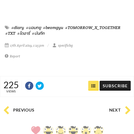
#diary
#บอมกยู
#beomgyu
#TOMORROW_X_TOGETHER
#TXT
#ไดอารี่
#บันทึก
17th April 2019, 1:25 pm
specificbg
Report
225
SUBSCRIBE
VIEWS
PREVIOUS
NEXT