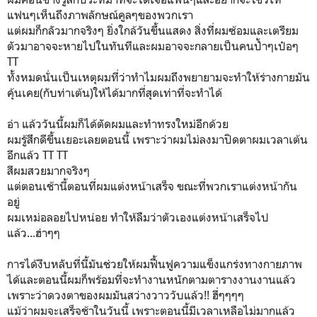
แฟนๆเห็นถึงภาพลักษณ์คูลๆของพวกเรา
แต่ผมก็กลัวมากจริงๆ ยิ่งใกล้วันขึ้นแสดง สิ่งที่ผมซ้อมและเตรียม
ตัวมาอาจจะหายไปในทันทีและผมอาจจะกลายเป็นคนป้ำๆเป๋อๆ
TT
ทั้งหมดนั่นเป็นเหตุผมที่ว่าทำไมผมถึงพยายามจะทำให้ร่างกายมัน
คุ้นเคย(กับท่าเต้น)ให้ได้มากที่สุดเท่าที่จะทำได้
อ่า แล้ววันนี้ผมก็ได้ตัดผมและทำทรงใหม่อีกด้วย
ผมรู้สึกดีขึ้นเยอะเลยตอนนี้ เพราะว่าผมไม่ลงมาปิดตาผมเวลาเต้น
อีกแล้ว TT TT
สีผมสวยมากจริงๆ
แต่ตอนเช้านี้ตอนที่ผมแต่งหน้าเสร็จ ขณะที่พวกเราแต่งหน้ากัน
อยู่
ผมเหม่อลอยไปหน่อย ทำให้ลืมว่าตัวเองแต่งหน้าเสร็จไป
แล้ว...ฮ่าๆๆ
การได้งีบหลับที่นี้มันช่วยให้ผมฟื้นฟูความแข็งแกร่งทางกายภาพ
ได้และตอนนี้ผมก็พร้อมที่จะทำงานหนักตามตารางงานงานแล้ว
เพราะว่าดวงตาของผมมันสว่างวาววับแล้ว!! ฮี่ๆๆๆๆ
แม้ว่าผมจะเสร็จช้าในวันนี้ เพราะตอนนี้มีเวลาเหลือไม่มากแล้ว