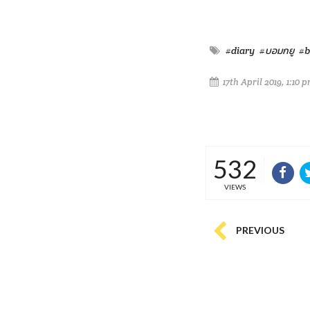
#diary
#บอมกยู
#
17th April 2019, 1:10 
532
VIEWS
PREVIOUS