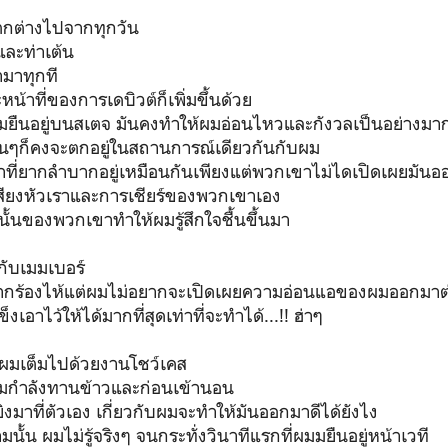
รแตกต่างไปจากทุกวัน
ละท่าเต้น
้ามาทุกที
าที่ของการเดบิวต์ก็เพิ่มขึ้นด้วย
ผมยืนอยู่บนสเตจ มันคงทำให้ผมอ่อนไหวและกังวลเป็นอย่างมา
อื่นๆก็คงจะตกอยู่ในสถานการณ์เดียวกันกับผม
ที่ยากลำบากอยู่เหมือนกันเพียงแต่พวกเขาไม่ไดเปิดเผยมัน
สียงหัวเราและการเชียร์ของพวกเขาเอง
านั้นของพวกเขาทำให้ผมรู้สึกใจชื้นขึ้นมา
้กับเมมเบอร์
สึกอยากร้องไห้แต่ผมไม่อยากจะเปิดเผยความอ่อนแอของผมออกมาต
อาไว้ให้ได้มากที่สุดเท่าที่จะทำได้...!! ฮ่าๆ
ผมเต็มไปด้วยงานโชว์เคส
่ผมกำลังทานข้าวและก่อนเข้านอน
มาที่ตัวเอง เกี่ยวกับผมจะทำให้มันออกมาดีได้ยังไง
น ผมไม่รู้จริงๆ จนกระทั่งวินาทีแรกที่ผมมยืนอยู่หน้าเวที