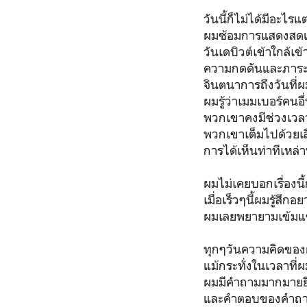
วันนี้ก็ไม่ได้มีอะไ
ผมซ้อมการแสดงสดแ
วันเดบิวต์เข้าใกล้เข
ความกดดันและภาระหน้
จินตนาการถึงวันที่
ผมรู้ว่าเมมเบอร์คน
พวกเขาคงมีช่วงเวลา
พวกเขาเต็มไปด้วยเ
การได้เห็นท่าทีเหล่
ผมไม่เคยบอกเรื่องนี
เมื่อเร็วๆนี้ผมรู้
ผมเลยพยายามเข้มแข็งเ
ทุกๆวันความคิดของ
แม้กระทั่งในเวลาที
ผมมีคำถามมากมายยิง
และคำตอบของคำถามนั้