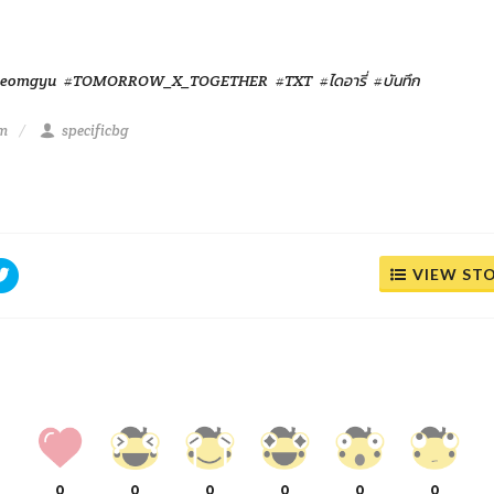
beomgyu
#TOMORROW_X_TOGETHER
#TXT
#ไดอารี่
#บันทึก
pm
specificbg
VIEW ST
0
0
0
0
0
0