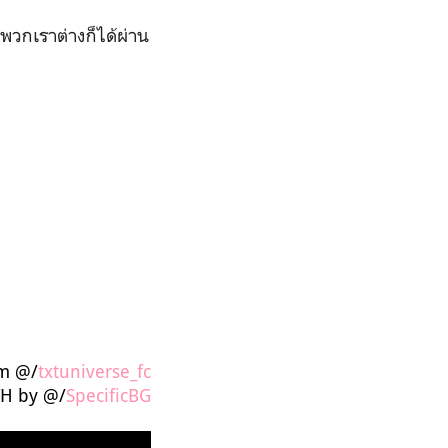
พวกเราต่างก็ได้ผ่าน
om @/
txtuniverse_fc
TH by @/
SpecificBG