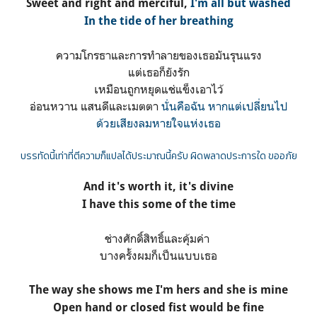
Sweet and right and merciful,
I'm all but washed
In the tide of her breathing
ความโกรธาและการทำลายของเธอมันรุนแรง
แต่เธอก็ยังรัก
เหมือนถูกหยุดแช่แข็งเอาไว้
อ่อนหวาน แสนดีและเมตตา
นั่นคือฉัน หากแต่เปลี่ยนไป
ด้วยเสียงลมหายใจแห่งเธอ
บรรทัดนี้เท่าที่ตีความก็แปลได้ประมาณนี้ครับ ผิดพลาดประการใด ขออภัย
And it's worth it, it's divine
I have this some of the time
ช่างศักดิ์สิทธิ์และคุ้มค่า
บางครั้งผมก็เป็นแบบเธอ
The way she shows me I'm hers and she is mine
Open hand or closed fist would be fine