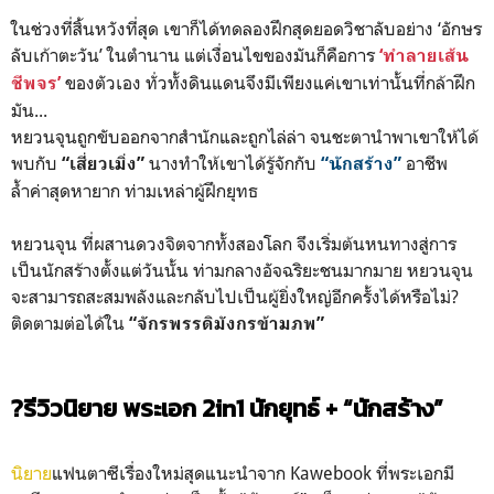
ในช่วงที่สิ้นหวังที่สุด เขาก็ได้ทดลองฝึกสุดยอดวิชาลับอย่าง ‘อักษร
ลับเก้าตะวัน’ ในตำนาน แต่เงื่อนไขของมันก็คือการ
‘ทำลายเส้น
ของตัวเอง ทั่วทั้งดินแดนจึงมีเพียงแค่เขาเท่านั้นที่กล้าฝึก
ชีพจร’
มัน...
หยวนจุนถูกขับออกจากสำนักและถูกไล่ล่า จนชะตานำพาเขาให้ได้
พบกับ
นางทำให้เขาได้รู้จักกับ
อาชีพ
“เสี่ยวเมิ่ง”
“นักสร้าง”
ล้ำค่าสุดหายาก ท่ามเหล่าผู้ฝึกยุทธ
หยวนจุน ที่ผสานดวงจิตจากทั้งสองโลก จึงเริ่มต้นหนทางสู่การ
เป็นนักสร้างตั้งแต่วันนั้น ท่ามกลางอัจฉริยะชนมากมาย หยวนจุน
จะสามารถสะสมพลังและกลับไปเป็นผู้ยิ่งใหญ่อีกครั้งได้หรือไม่?
ติดตามต่อได้ใน
“จักรพรรดิมังกรข้ามภพ”
?รีวิวนิยาย พระเอก 2in1 นักยุทธ์ + “นักสร้าง”
นิยาย
แฟนตาซีเรื่องใหม่สุดแนะนำจาก Kawebook ที่พระเอกมี