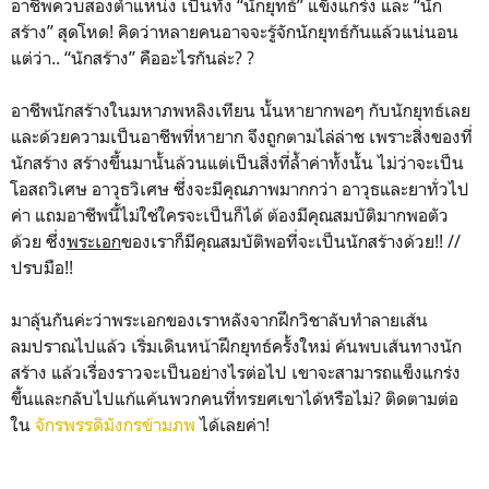
อาชีพควบสองตำแหน่ง เป็นทั้ง “นักยุทธ์” แข็งแกร่ง และ “นัก
สร้าง” สุดโหด! คิดว่าหลายคนอาจจะรู้จักนักยุทธ์กันแล้วแน่นอน
แต่ว่า.. “นักสร้าง” คืออะไรกันล่ะ? ?
อาชีพนักสร้างในมหาภพหลิงเทียน นั้นหายากพอๆ กับนักยุทธ์เลย
และด้วยความเป็นอาชีพที่หายาก จึงถูกตามไล่ล่าช เพราะสิ่งของที่
นักสร้าง สร้างขึ้นมานั้นล้วนแต่เป็นสิ่งที่ล้ำค่าทั้งนั้น ไม่ว่าจะเป็น
โอสถวิเศษ อาวุธวิเศษ ซึ่งจะมีคุณภาพมากกว่า อาวุธและยาทั่วไป
ค่า แถมอาชีพนี้ไม่ใช่ใครจะเป็นก็ได้ ต้องมีคุณสมบัติมากพอตัว
ด้วย ซึ่ง
พระเอก
ของเราก็มีคุณสมบัติพอที่จะเป็นนักสร้างด้วย!! //
ปรบมือ!!
มาลุ้นกันค่ะว่าพระเอกของเราหลังจากฝึกวิชาลับทำลายเส้น
ลมปราณไปแล้ว เริ่มเดินหน้าฝึกยุทธ์ครั้งใหม่ ค้นพบเส้นทางนัก
สร้าง แล้วเรื่องราวจะเป็นอย่างไรต่อไป เขาจะสามารถแข็งแกร่ง
ขึ้นและกลับไปแก้แค้นพวกคนที่ทรยศเขาได้หรือไม่? ติดตามต่อ
ใน
จักรพรรดิมังกรข้ามภพ
ได้เลยค่า!