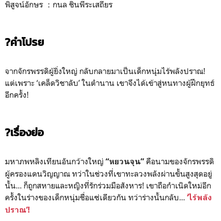
พิสูจน์อักษร ：กนล ชินพีระเสถียร
?คำโปรย
จากจักรพรรดิผู้ยิ่งใหญ่ กลับกลายมาเป็นเด็กหนุ่มไร้พลังปราณ!
แต่เพราะ ‘เคล็ดวิชาลับ’ ในตำนาน เขาจึงได้เข้าสู่หนทางผู้ฝึกยุทธ์
อีกครั้ง!
?เรื่องย่อ
มหาภพหลิงเทียนอันกว้างใหญ่
คือนามของจักรพรรดิ
“หยวนจุน”
ผู้ครองแดนวิญญาณ ทว่าในช่วงที่เขาทะลวงพลังผ่านขั้นสูงสุดอยู่
นั้น... ก็ถูกสหายและหญิงที่รักร่วมมือสังหาร! เขาถือกำเนิดใหม่อีก
ครั้งในร่างของเด็กหนุ่มชื่อแซ่เดียวกัน ทว่าร่างนั้นกลับ...
‘ไร้พลัง
ปราณ’!