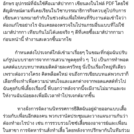
อักษร อุปกรณ์ที่ฉันใช้คือเมาส์ปากกา เขียนลงในไฟล์
PDF
โดยใช้
สัญลักษณ์ตามที่เคยเรียนในวิชาบรรณาธิการกิจควบคู่ไปกับการ
เขียนความหมายกำกับในช่วงต้นเพื่อให้คนที่รับงานต่อเข้าใจว่า
ต้องแก้ไขอย่างไร ฉันเคยลองตรวจในโปรแกรมอื่นแบบที่ไม่ใช้
เมาส์ปากกา เทียบกันไม่ได้เลยจริง ๆ ดีที่เคยซื้อเมาส์ปากกามา
ก่อนหน้านี้ ทำงานสะดวกขึ้นมากโข
กำหนดส่งโปรเจกต์ใกล้เข้ามาเรื่อยๆ ในขณะที่กลุ่มฉันปรับ
แก้รูปแบบรายการจากการเสวนาพูดคุยทั่ว ๆ
ไป เป็นการทำพอด
แคสต์แบบบทบาทสมมติคล้ายละครวิทยุ นี่เป็นเรื่องใหญ่ทีเดียว
เพราะต้องวางโครง คิดพล็อตใหม่ จนถึงการเขียนบทแต่พวกเราก็
เลือกที่จะทำเพื่อความน่าสนใจและแตกต่างจากพอดแคสต์ทั่วไป
ฉันคุยกับพี่เลี้ยงเรื่องนี้ พี่บอกว่าหลังจากนี้จะมีงานไม่มากและจะ
ให้งานฉันน้อยลงเพื่อมีเวลาทำโปรเจกต์มากขึ้น
ทางฝั่งการจัดงานนิทรรศการธีสิสฉันอยู่ฝ่ายออกแบบเสื้อ
ร่วมกับเพื่อนอีกสองคน พวกเรานัดประชุมและวางแผนงานกันว่า
ต้องทำอะไรบ้าง เช่น การรวบรวมไซซ์เสื้อของอาจารย์และเพื่อน
ในสาขา การจัดหาร้านสั่งทำเสื้อ โดยหลังจากปรึกษากันในทีมร่วม