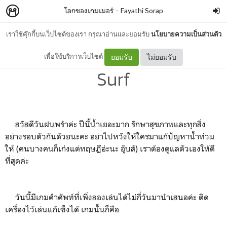
โลกของเกมเมอร์
–
Fayathi Sorap
เราใช้คุ๊กกี้บนเว็บไซต์ของเรา กรุณาอ่านและยอมรับ
นโยบายความเป็นส่วนตัว
แนะนำเกมคำศัพท์ : Word
เพื่อใช้บริการเว็บไซต์
ยอมรับ
ไม่ยอมรับ
Surf
สวัสดีวันฝนพรำค่ะ ปีนี้น้ำเยอะมาก รักษาสุขภาพและทุกสิ่ง
อย่างรอบตัวกันด้วยนะคะ อย่าไปหวังให้ใครมาแก้ปัญหาน้ำท่วม
ให้ (คนบางคนก็เก่งแต่ทฤษฎีอ่ะนะ อุ๊บส์) เราต้องดูแลตัวเองให้ดี
ที่สุดค่ะ
วันนี้มีเกมคำศัพท์ที่เพิ่งลองเล่นได้ไม่กี่วันมานำเสนอค่ะ ติด
เครื่องไว้เล่นแก้เซ็งได้ เกมนั้นก็คือ