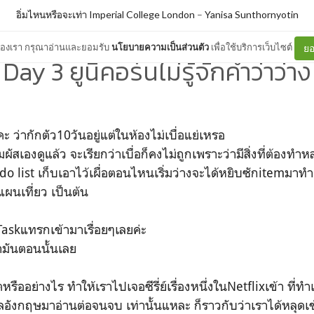
อิ่มไหนหรือจะเท่า Imperial College London
–
Yanisa Sunthornyotin
ต์ของเรา กรุณาอ่านและยอมรับ
นโยบายความเป็นส่วนตัว
เพื่อใช้บริการเว็บไซต์
ยอ
Day 3 ยูนิคอร์นไม่รู้จักคำว่าว่าง
 ว่ากักตัว10วันอยู่แต่ในห้องไม่เบื่อแย่เหรอ
มผัสเองดูแล้ว จะเรียกว่าเบื่อก็คงไม่ถูกเพราะว่ามีสิ่งที่ต้องทำ
do list เก็บเอาไว้เผื่อตอนไหนเริ่มว่างจะได้หยิบซักitemมาทำ
ผนเที่ยว เป็นต้น
Taskแทรกเข้ามาเรื่อยๆเลยค่ะ
ำมันตอนนั้นเลย
ิตหรืออย่างไร ทำให้เราไปเจอซีรี่ย์เรื่องหนึ่งในNetflixเข้า ที
งกฤษมาอ่านต่อจนจบ เท่านั้นแหละ ก็ราวกับว่าเราได้หลุดเ