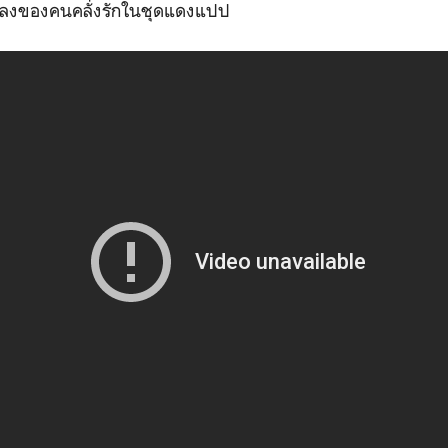
พลงของคนคลั่งรักในชุดแดงแปป