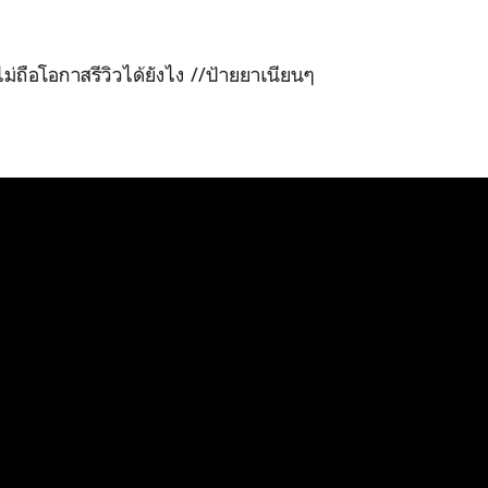
ม่ถือโอกาสรีวิวได้ยังไง //ป้ายยาเนียนๆ