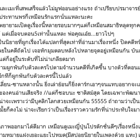
ยและเมะที่เสพเสร็จแล้วไม่มูฟออนอย่างแรง ถ้าเปรียบปรมาจารย
์ประทานพรก็เหมือนรักแรกนั่นแหละนะคะ
่ไทยพยายามเปิดดูเรื่องนี้หลายรอบมากๆแต่ก็เหมือนสมาธิหลุดทุกค
ต่เมื่อจบตอน5เท่านั้นแหละ พ่อคุณเอ๋ย...ยาวไปๆ
นนิยายที่ผูกเรื่องได้แปลกที่สุดเท่าที่อ่านมาเรื่องหนึ่ง ปิดคดีห
ลยในคดีถัดไป เจอหักมุมตลบหลังไปหลายจุดอยู่เหมือนกัน บัน
แต่ก็อยู่ในระดับที่ไม่น่าเกลียดมาก
มผูกพันกับตัวละครไปตามจำนวนคดีที่เกิดขึ้น บางตัวที่ตอน
อีกทีก็ผูกพันกับตัวละครนี้ไปแล้ว
ลี่ยน-ซานหลางนั้น ยิ่งเล่าย้อนก็ยิ่งดาร์กเอาๆจนแทบอยากจะ
์ของคนอ่านเสียจริง​ //แต่ก็ชอบนะ ซาดิสม์สุด โดยเฉพาะพัฒน
ศษ น่าจะเพราะว่ามีบุคลิกโลกสวยเหมือนกัน 55555 ถ้าถามว่าเป็นเ
้ยก็คงไม่ น่าจะเรียกว่าเป็นเรื่องราวความรักที่น่าประทับใจม
าพออกมาได้ดีมาก เหมือนดูเมะญี่ปุ่นโปรดักชั่นดีๆเรื่องหนึ่
วามหมายแฝงเยอะแยะไปหมด(มีสปอยนิยายในเพลงด้วย แหะ) แ