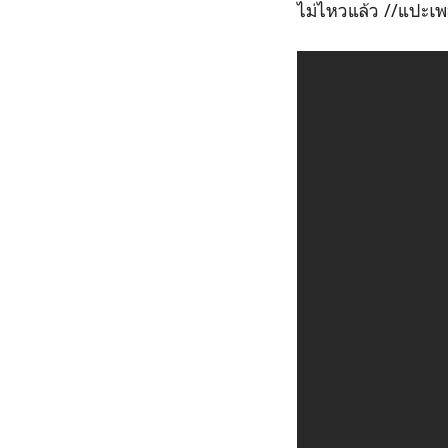
ไม่ไหวแล้ว //แปะเ