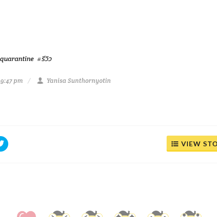
quarantine
#รีวิว
 9:47 pm
Yanisa Sunthornyotin
VIEW ST