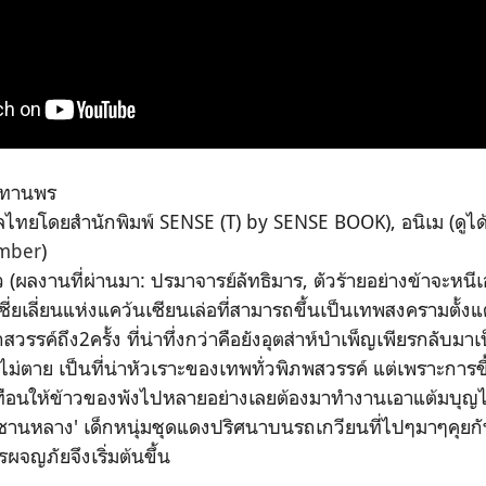
ะทานพร
ลไทยโดยสำนักพิมพ์ SENSE (T) by SENSE BOOK), อนิเม (ดูได้
mber
)
ิ่ว (ผลงานที่ผ่านมา: ปรมาจารย์ลัทธิมาร, ตัวร้ายอย่างข้าจะหนี
ี่ยเลี่ยนแห่งแคว้นเซียนเล่อที่สามารถขึ้นเป็นเทพสงครามตั้งแต
วรรค์ถึง2ครั้ง ที่น่าทึ่งกว่าคือยังอุตส่าห์บำเพ็ญเพียรกลับมาเป
ไม่ตาย เป็นที่น่าหัวเราะของเทพทั่วพิภพสวรรค์ แต่เพราะการขึ้น
ทือนให้ข้าวของพังไปหลายอย่างเลยต้องมาทำงานเอาแต้มบุญไป
'ซานหลาง' เด็กหนุ่มชุดแดงปริศนาบนรถเกวียนที่ไปๆมาๆคุยกั
จญภัยจึงเริ่มต้นขึ้น