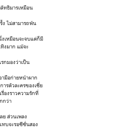
์ลัทธิมารเหมือน
รั้ง ไม่สามารถพ้น
นึ่งเหมือนจะจบแต่ก็มี
เทิงมาก แม้จะ
แรกมองว่าเป็น
เอามือก่ายหน้าผาก
าการตัวละครของเซี่ย
รื่องราวความรักที่
ากกว่า
งเลย ส่วนเพลง
ทบจะรอซีซั่นสอง