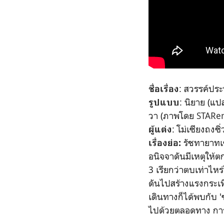
: สวรรค์ปร
ชื่อเรื่อง
: นิยาย (แป
รูปแบบ
วา (ภาพโดย
STARe
: โม่เซียงถงซ
ผู้แต่ง
รัชทายาทเซ
เรื่องย่อ:
อนิจจาดันมีเหตุให้ตกส
3 เรียกว่าตบเท่าไหร่
ดันไปสร้างแรงกระเ
เดินทางก็ได้พบกับ 
ไปด้วยตลอดทาง การผ