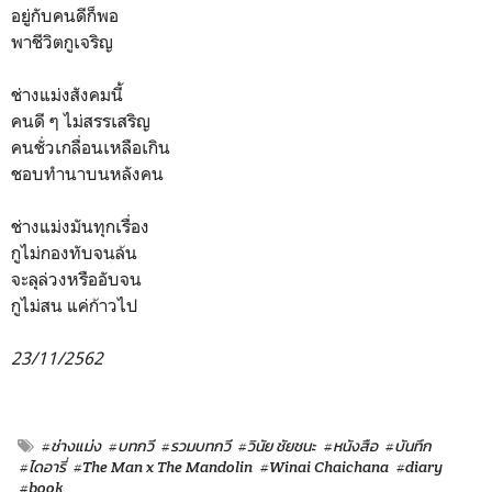
อยู่กับคนดีก็พอ
พาชีวิตกูเจริญ
ช่างแม่งสังคมนี้
คนดี ๆ ไม่สรรเสริญ
คนชั่วเกลื่อนเหลือเกิน
ชอบทำนาบนหลังคน
ช่างแม่งมันทุกเรื่อง
กูไม่กองทับจนล้น
จะลุล่วงหรืออับจน
กูไม่สน แค่ก้าวไป
23/11/2562
#ช่างแม่ง
#บทกวี
#รวมบทกวี
#วินัย ชัยชนะ
#หนังสือ
#บันทึก
#ไดอารี่
#The Man x The Mandolin
#Winai Chaichana
#diary
#book