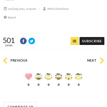
2nd July 2022, 12:09 am
Winai Chaichana
Report
501
SUBSCRIBE
VIEWS
PREVIOUS
NEXT
0
0
0
0
0
0
COMMENTS
(
0)