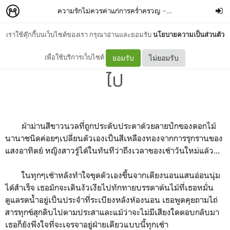
ความรักไม่ควรค่าแก่การคร่ำครวญ
–
pattnya
เราใช้คุ๊กกี้บนเว็บไซต์ของเรา กรุณาอ่านและยอมรับ
นโยบายความเป็นส่วนตัว
ไม่จำเป็นต้องคร่ำครวญอีกต่อ
เพื่อใช้บริการเว็บไซต์
ยอมรับ
ไม่ยอมรับ
ไป
ผ้าม่านสีขาวนวลที่ถูกประดับประดาด้วยลายปักของดอกไม้
นานาชนิดค่อยๆเปลี่ยนตัวเองเป็นสีเหลืองทองจากการรุกรานของ
แสงอาทิตย์ หญิงสาวรู้ได้ในทันทีว่าถึงเวลาของเช้าวันใหม่แล้ว...
ในทุกๆเช้าหลังทำใจขุดตัวเองขึ้นจากเตียงนอนแสนอ่อนนุ่ม
ได้สำเร็จ เธอมักจะเดินงัวเงียไปทักทายบรรดาต้นไม้ที่เธอหมั่น
ดูแลรดน้ำอยู่เป็นประจำที่ระเบียงหลังห้องนอน เธอพูดคุยถามไถ่
สารทุกข์สุกดิบไปตามประสาและแม้ว่าจะไม่มีเสียงใดตอบกลับมา
เธอก็ยังพึงใจที่จะเจรจาอยู่ฝ่ายเดียวแบบนี้ทุกเช้า