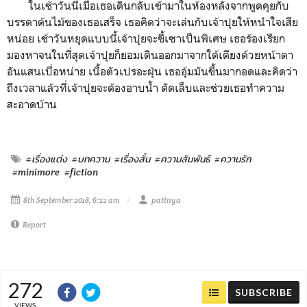
ในเช้าวันนี้เมื่อเธอเดินกลับเข้ามาในห้องหลังจากพูดคุยกับ
บรรดาต้นไม้ของเธอเสร็จ เธอคิดว่าจะเล่นกับเจ้าปุยให้หนำใจเสีย
หน่อย เช้าวันหยุดแบบนี้เจ้าปุยจะขี้เซาเป็นพิเศษ เธอร้องเรียก
มองหาจนในที่สุดเจ้าปุยก็ยอมเดินออกมาจากใต้เตียงด้วยหน้าตา
อันแสนเบื่อหน่าย เนื้อตัวเปรอะฝุ่น เธออุ้มมันขึ้นมากอดและคิดว่า
ถึงเวลาแล้วที่เจ้าปุยจะต้องอาบน้ำ ตัดเล็บและช่วยเธอทำความ
สะอาดบ้าน
#เรื่องแต่ง
#บทความ
#เรื่องสั้น
#ความสัมพันธ์
#ความรัก
#minimore
#fiction
8th September 2018, 6:22 am
pattnya
Report
272
SUBSCRIBE
VIEWS