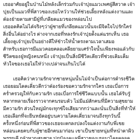
เธออาศัยอยู่ในบ้านไม้หลังเล็กร่วมกับเจ้าปุยแมวเพศผู้สีสวาด เจ้า
ปุยเป็นแมวที่พี่สาวของเธอไหว้วานให้ช่วยเลี้ยงหลังแต่งงานและ
ต้องย้ายตามสามีผู้ที่เกลียดแมวของหล่อนไป
เธออดคิดไม่ได้จริงๆว่าผู้ชายที่เกลียดแมวนั้นจะมีจิตใจไปรักใคร่
สิ่งอื่นได้อย่างไร ต่างจากเธอที่หลงรักเจ้าปุยตั้งแต่แรกเห็น เธอ
เลี้ยงดูเจ้าปุยเป็นอย่างดีให้ข้าวให้น้ำตรงตามเวลาเสมอ
สำหรับเธอการมีแมวคอยคลอเคลียยามเศร้าใจนั้นเพียงพอแล้วกับ
ชีวิตของผู้หญิงคนหนึ่ง เจ้าปุยเป็นสิ่งมีชีวิตเดียวที่ช่วยเติมเต็ม
หัวใจของเธอไม่ให้ว่างเปล่าจนเกินไปได้
เธอคิดว่าความรักจากชายหนุ่มนั้นไม่จำเป็นต่อการดำรงชีวิต
เธอยอมโดดเดี่ยวดีกว่าต้องร้องขอความรักจากใคร เธอเบื่อการ
คร่ำครวญให้กับความรัก เธอเบื่อการใช้ชีวิตแบบนั้น เธอได้รับรู้
หลากหลายเรื่องราวจากคนรอบตัว ไม่มีแม้สักคนที่มีความสุขยาม
มีความรัก ส่วนใหญ่มักจะทุกข์ใจเสียมากกว่าและนั่นเป็นสิ่งที่ทำให้
เธอเลือกที่จะยืนหยัดอยู่บนความโดดเดี่ยวมาจนถึงทุกวันนี้
ครั้งหนึ่งก่อนที่พี่สาวของเธอจะตกลงปลงใจแต่งงานกับพี่เขย
หล่อนเคยคบกับผู้ชายอีกคนมาก่อน เขาเป็นชายหนุ่มที่หน้าตาผิว
พรรณดี กล้าหาญสมชาย ปกป้องดูแลพี่สาวของเธอมาโดยตลอด