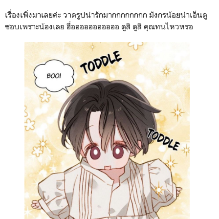
เรื่องเพิ่งมาเลยค่ะ วาดรูปน่ารักมากกกกกกกก มังกรน้อยน่าเอ็นดู
ชอบเพราะน้องเลย ฮื่อออออออออออ ดูสิ ดูสิ คุณทนไหวหรอ