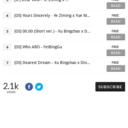
READ
[OS] Yours Sincerely - Ye Ziming x Yue Minghui
4
FREE
READ
[OS] 00.00 (Short ver.) - Xu Bingchao x Ding Feijun
5
FREE
READ
[OS] Who ABO - FeiBingGu
6
FREE
READ
[OS] Dearest Dream - Xu Bingchao x Ding Feijun
7
FREE
READ
2.1k
SUBSCRIBE
VIEWS