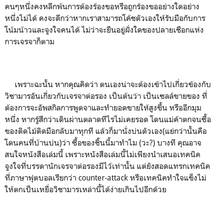
คนๆหนึ่งคงหลีกพ้นการต้องร้องขอหรือถูกร้องขออย่างใดอย่าง
หนึ่งไม่ได้ คงจะดีกว่าหากเราสามารถโค้ชตัวเองให้รับมือกับการ
โน้มน้าวและจูงใจคนได้ ไม่ว่าจะยืนอยู่ฝั่งใดของปลายเชือกแห่ง
การเจรจาก็ตาม
เพราะฉะนั้น หากคุณคิดว่า ตนเองน่าจะต้องเข้าไปเกี่ยวข้องกับ
วิชามารอันเกี่ยวกับเจรจาต่อรอง เป็นต้นว่า เป็นเซลล์ขายของ ที่
ต้องการจะอัพสกิลการพูดจาและทำยอดขายให้สูงขึ้น หรืออีกมุม
หนึ่ง หากรู้สึกว่าเดินผ่านตลาดทีไรไม่เคยรอด โดนแม่ค้าตกจนซื้อ
ของติดไม้ติดมือกลับมาทุกที แล้วก็มานั่งบ่นตัวเอง(แย่กว่านั้นคือ
โดนคนที่บ้านบ่น)ว่า ซื้อของชิ้นนี้มาทำไม (วะ?) บางที คุณอาจ
สนใจหนังสือเล่มนี้ เพราะหนังสือเล่มนี้ไม่เพียงนำเสนอเทคนิค
จูงใจที่บรรดานักเจรจาต่อรองมีไว้เท่านั้น แต่ยังสอดแทรกเทคนิค
ที่ภาษาฟุตบอลเรียกว่า counter-attack หรือเทคนิคทำใจแข็งไม่
ให้ตกเป็นเหยื่อวิชามารเหล่านี้ได้ง่ายเกินไปอีกด้วย