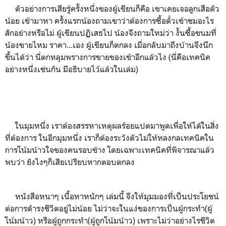
ตัวอย่างการเสียรู้ครั้งหนึ่งของผู้เขียนก็คือ เขาเคยเจอลูกเสือตัว
น้อย เข้ามาหา ครั้งแรกน้องถามเขาว่าต้องการซื้อตั๋วเข้าชมอะไร
สักอย่างหรือไม่ ผู้เขียนปฏิเสธไป น้องจึงถามใหม่ว่า งั้นซื้อขนมที่
น้องขายไหม ราคา...เอง ผู้เขียนก็ตกลง เมื่อกลับมาถึงบ้านจึงนึก
ขึ้นได้ว่า นี่ตกหลุมพรางการขายของเข้าอีกแล้วไง (นี่คือเทคนิค
อย่างหนึ่งเช่นกัน มีอธิบายไว้แล้วในเล่ม)
ในมุมหนึ่ง เราต้องสรรหาเหตุผลร้อยแปดมาพูดเพื่อให้ได้ในสิ่ง
ที่ต้องการ ในอีกมุมหนึ่ง เราก็ต้องระวังตัวไม่ให้หลงกลเทคนิคใน
การโน้มน้าวใจของคนรอบข้าง โดยเฉพาะเทคนิคที่พิจารณาแล้ว
พบว่า ยังไงๆก็เสียเปรียบหากตอบตกลง
หนังสือหนาๆ เนื้อหาหนักๆ เล่มนี้ จึงให้มุมมองที่เป็นประโยชน์
ต่อการดำรงชีวิตอยู่ไม่น้อย ไม่ว่าจะในแง่ของการเป็นผู้กระทำ(ผู้
โน้มน้าว) หรือผู้ถูกกระทำ(ผู้ถูกโน้มน้าว) เพราะไม่ว่าอย่างไรชีวิต