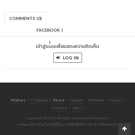
COMMENTS
(
0)
FACEBOOK
(
)
เข้าสู่ระบบเพื่อแสดงความคิดเห็น
LOG IN
Makers
/
Originals
/
Store
/
Sample
/
Redeem
/
About
/
Contact
/
Jobs
/
Copyrights © 2015 All Rights Reserved by Minimore
ภาพและเนื้อหาในเว็บไซต์นี้เป็นงานมีลิขสิทธิ์ ห้ามทำซ้ำหรือดัดแปลง