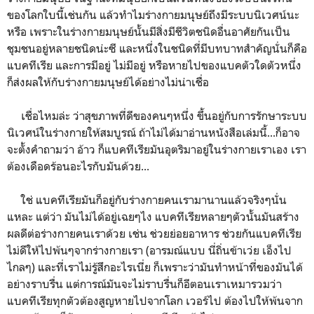
ของโลกใบนี้เช่นกัน แล้วทำไมร่างกายมนุษย์ถึงมีระบบนิเวศน์นะ
หรือ เพราะในร่างกายมนุษย์นั้นมีสิ่งมีชีวิตชนิดอื่นอาศัยกันเป็น
ชุมชนอยู่หลายชนิดน่ะซี และหนึ่งในชนิดที่มีบทบาทสำคัญนั่นก็คือ
แบคทีเรีย และการมีอยู่ ไม่มีอยู่ หรือหายไปของแบคตัวใดตัวหนึ่ง
ก็ส่งผลให้กับร่างกายมนุษย์ได้อย่างไม่น่าเชื่อ
เชื่อไหมล่ะ ว่าสุขภาพที่ดีของคนๆหนึ่ง ขึ้นอยู่กับการรักษาระบบ
นิเวศน์ในร่างกายให้สมบูรณ์ ถ้าไม่ได้มาอ่านหนังสือเล่มนี้...ก็อาจ
จะตั้งคำถามว่า อ้าว ก็แบคทีเรียมันอุตริมาอยู่ในร่างกายเราเอง เรา
ต้องเดือดร้อนอะไรกับมันด้วย...
ใช่ แบคทีเรียมันก็อยู่กับร่างกายคนเรามานานแล้วจริงๆนั่น
แหละ แต่ว่า มันไม่ได้อยู่เฉยๆไง แบคทีเรียหลายๆตัวนั้นมันสร้าง
ผลดีต่อร่างกายคนเราด้วย เช่น ช่วยย่อยอาหาร ช่วยกันแบคทีเรีย
ไม่ดีให้ไปพ้นๆจากร่างกายเรา (อารมณ์แบบ นี่ถิ่นข้าเว่ย เอ็งไป
ไกลๆ) และที่เราไม่รู้สึกอะไรเนี่ย ก็เพราะว่ามันทำหน้าที่ของมันได้
อย่างราบรื่น แต่การณ์มันจะไม่ราบรื่นก็อีตอนเราเหมารวมว่า
แบคทีเรียทุกตัวต้องสูญหายไปจากโลก เวอร์ไป ต้องไปให้พ้นจาก