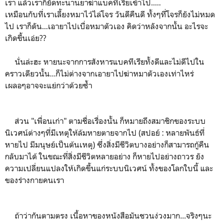
เรา แล้วเราก็ยัดทะนานยาฆ่าแบคทีเรียเข้าไป.....
เหมือนกับที่เราเลี้ยงหมาไว้ไล่โจร วันดีคืนดี ทั้งๆที่โจรก็ยังไม่หมด
ไป เราก็ดัน...เอายาไปเบื่อหมาตัวเอง คิดว่าหลังจากนั้น อะไรจะ
เกิดขึ้นเอ่ย??
นั่นล่ะฮะ หายนะจากการสังหารแบคทีเรียทั้งดีและไม่ดีไปใน
คราวเดียวนั้น...ก็ไม่ต่างจากเอายาไปฆ่าหมาตัวเองเท่าไหร่
เผลอๆอาจจะแย่กว่าด้วยซ้ำ
ส่วน "เพื่อนเก่า" ตามชื่อเรื่องนั้น ก็หมายถึงสมาชิกของระบบ
นิเวศน์ต่างๆที่มีเหตุให้ล้มหายตายจากไป (สปอย์ : หลายพันธ์ที่
หายไป มีมนุษย์เป็นต้นเหตุ) ซึ่งสิ่งมีชีวิตบางอย่างก็สามารถกู้คืน
กลับมาได้ ในขณะที่สิ่งมีชีวิตหลายอย่าง ก็หายไปอย่างถาวร ยัง
ความเปลี่ยนแปลงให้เกิดขึ้นแก่ระบบนิเวศน์ ทั้งของโลกใบนี้ และ
ของร่างกายคนเรา
ถ้าว่ากันตามตรง เนื้อหาของหนังสือมันชวนง่วงมาก...จริงๆนะ