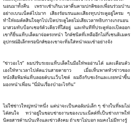
นอนมาทั้งคืน เพราะเช้าเกินเวลาตื่นตามปกติของเพื่อนร่วมบ้าน
อย่างเบนเน็ตต์ไปมาก เสียงร้อนรนและเสียงทุบประตูอยู่โครม ๆ
ทำให้ผมตัดสินใจลุกไปเปิดประตูโดยไม่เสียเวลาหยิบกางเกงนอน
มาสวมทับบ็อกเซอร์ตัวเดียวที่ใส่อยู่ และทันทีที่ประตูห้องเปิดออก
เขาก็ยื่นแท็บเล็ตมาจ่อตรงหน้า ใกล้ชนิดที่เหลืออีกไม่กี่เซนติเมตร
อุปกรณ์อิเล็กทรอนิกส์ของเขาจะทิ่มใส่หน้าผมเข้าอย่างจัง
“ข่าวอะไร” ผมปรับระยะแท็บเล็ตในมือให้พออ่านได้ และเตือนตัว
เองให้หาเวลาไปตัดแว่นสายตายาว เมื่อเห็นพาดหัวข่าวของ
หนังสือพิมพ์แท็บลอยด์บนเว็บไซต์ ผมถึงกับชะงักและเงยหน้าขึ้น
มองหน้าเพื่อน “นี่มันเรื่องบ้าอะไรกัน”
ไม่ใช่ข่าวใหญ่หน้าหนึ่ง แต่น่าจะเป็นคอลัมน์เล็ก ๆ ข้างในที่ผมไม่
ได้สนใจ ทว่าอยู่ในขอบข่ายงานของเบนเน็ตต์ที่เป็นช่างภาพให้
นิตยสารด้านบันเทิงและข่าวสังคม ถ้าเขาไม่บอก ผมคงไม่มีทางรู้