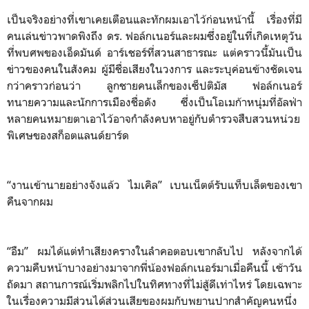
เป็นจริงอย่างที่เขาเคยเตือนและทักผมเอาไว้ก่อนหน้านี้ เรื่องที่มี
คนเล่นข่าวพาดพิงถึง ดร. ฟอล์กเนอร์และผมซึ่งอยู่ในที่เกิดเหตุวัน
ที่พบศพของเอ็ดมันด์ อาร์เชอร์ที่สวนสาธารณะ แต่คราวนี้มันเป็น
ข่าวของคนในสังคม ผู้มีชื่อเสียงในวงการ และระบุค่อนข้างชัดเจน
กว่าคราวก่อนว่า ลูกชายคนเล็กของเซ็ปติมัส ฟอล์กเนอร์
ทนายความและนักการเมืองชื่อดัง ซึ่งเป็นโอเมก้าหนุ่มที่อัลฟ่า
หลายคนหมายตาเอาไว้อาจกำลังคบหาอยู่กับตำรวจสืบสวนหน่วย
พิเศษของสก็อตแลนด์ยาร์ด
“งานเข้านายอย่างจังแล้ว ไมเคิล” เบนเน็ตต์รับแท็บเล็ตของเขา
คืนจากผม
“อืม” ผมได้แต่ทำเสียงครางในลำคอตอบเขากลับไป หลังจากได้
ความคืบหน้าบางอย่างมาจากพี่น้องฟอล์กเนอร์มาเมื่อคืนนี้ เช้าวัน
ถัดมา สถานการณ์เริ่มพลิกไปในทิศทางที่ไม่สู้ดีเท่าไหร่ โดยเฉพาะ
ในเรื่องความมีส่วนได้ส่วนเสียของผมกับพยานปากสำคัญคนหนึ่ง