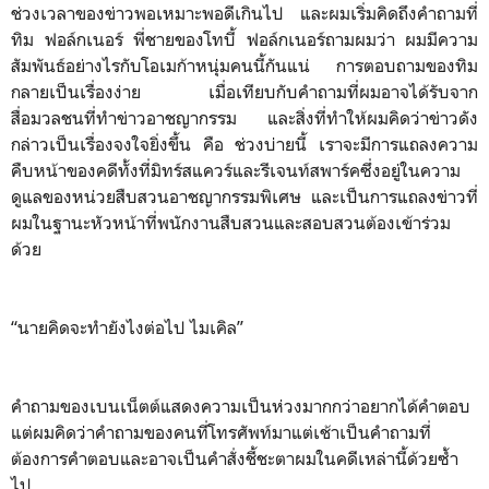
ช่วงเวลาของข่าวพอเหมาะพอดีเกินไป และผมเริ่มคิดถึงคำถามที่
ทิม ฟอล์กเนอร์ พี่ชายของโทบี้ ฟอล์กเนอร์ถามผมว่า ผมมีความ
สัมพันธ์อย่างไรกับโอเมก้าหนุ่มคนนี้กันแน่ การตอบถามของทิม
กลายเป็นเรื่องง่าย เมื่อเทียบกับคำถามที่ผมอาจได้รับจาก
สื่อมวลชนที่ทำข่าวอาชญากรรม และสิ่งที่ทำให้ผมคิดว่าข่าวดัง
กล่าวเป็นเรื่องจงใจยิ่งขึ้น คือ ช่วงบ่ายนี้ เราจะมีการแถลงความ
คืบหน้าของคดีทั้งที่มิทร์สแควร์และรีเจนท์สพาร์คซึ่งอยู่ในความ
ดูแลของหน่วยสืบสวนอาชญากรรมพิเศษ และเป็นการแถลงข่าวที่
ผมในฐานะหัวหน้าที่พนักงานสืบสวนและสอบสวนต้องเข้าร่วม
ด้วย
“นายคิดจะทำยังไงต่อไป ไมเคิล”
คำถามของเบนเน็ตต์แสดงความเป็นห่วงมากกว่าอยากได้คำตอบ
แต่ผมคิดว่าคำถามของคนที่โทรศัพท์มาแต่เช้าเป็นคำถามที่
ต้องการคำตอบและอาจเป็นคำสั่งชี้ชะตาผมในคดีเหล่านี้ด้วยซ้ำ
ไป