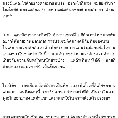
ต้องมีแต่อะไรสักอย่างตามมาแน่นอน อย่างไรก็ตาม ผมยอมรับว่า
โล่งใจที่ตัวเองไม่ต้องอธิบายความสัมพันธ์ของตัวเองกับ ดร. ฟอล์ก
เนอร์
“แต่... ดูเหมือนว่าพวกสื่อรู้ในจังหวะเวลาที่ไม่ดีสักเท่าไหร่ และฉัน
อยากให้นายมาพบฉันก่อนการประชุมติดตามคดีกับทีมของนาย
ไมเคิล ขอเวลาสักสิบนาที เพื่อที่เราจะวางแผนรับมือกับสื่อในงาน
แถลงข่าวในช่วงบ่ายวันนี้ และฉันเกรงว่านายจะต้องตอบคำถาม
เกี่ยวกับความคืบหน้ากับนักข่าวบ้าง แต่ถ้าเห็นท่าไม่ดี นายก็
ตัดบทและตอบเท่าที่จำเป็นก็แล้วกัน”
โรเบิร์ต เอลเลียต-วัตต์ยังคงเป็นพี่ชายและพี่เลี้ยงที่ดีเลิศของผม
เสมอมา จนถึงตอนนี้ เขายังไม่หลุดคำบางคำที่ถ้าเป็นคนอื่นอาจ
พูดมันออกมาตั้งแต่คำแรก แต่ผมเข้าใจในความลังเลใจของเขา
ผมสูดลมหายใจเข้าปอด รวบรวมความคิดของตัวเองเพื่อถ่ายทอด