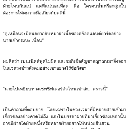
ฝ่ายไหนกันแน่ แต่ที่แน่นอนที่สุด คือ ใครคนนั้นหรือกลุ่มนั้น
ต้องการให้ผมวางมือเกี่ยวกับคดีนี้
“ดูเหมือนจะมีคนอยากจับหมาล่าเนื้อของสก็อตแลนด์ยาร์ดอย่าง
นายเข้ากรงนะ เพื่อน”
ผมคิดว่า เบนเน็ตต์พูดไม่ผิด และผมก็เชื่อสัญชาตญาณหมาจิ้งจอก
ในแวดวงข่าวสังคมอย่างเขาอย่างไร้ข้อกังขา
“นายไปเหยียบหางเชพชิฟเตอร์ตัวไหนเข้าล่ะ... คราวนี้”
เป็นคำถามที่ตอบยาก โดยเฉพาะในช่วงเวลาที่มีหลายฝ่ายเข้ามา
เกี่ยวข้องอย่างคาดไม่ถึง และในบรรดาฝ่ายที่มาเกี่ยวข้องเหล่านั้น
อาจมีฝ่ายใดฝ่ายหนึ่งหรือหลายฝ่ายอยากให้หน่วยสืบสวน