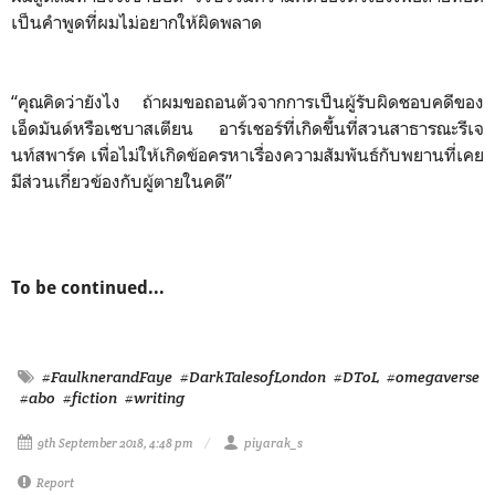
เป็นคำพูดที่ผมไม่อยากให้ผิดพลาด
“คุณคิดว่ายังไง ถ้าผมขอถอนตัวจากการเป็นผู้รับผิดชอบคดีของ
เอ็ดมันด์หรือเซบาสเตียน อาร์เชอร์ที่เกิดขึ้นที่สวนสาธารณะรีเจ
นท์สพาร์ค เพื่อไม่ให้เกิดข้อครหาเรื่องความสัมพันธ์กับพยานที่เคย
มีส่วนเกี่ยวข้องกับผู้ตายในคดี”
To be continued...
#FaulknerandFaye
#DarkTalesofLondon
#DToL
#omegaverse
#abo
#fiction
#writing
9th September 2018, 4:48 pm
piyarak_s
Report