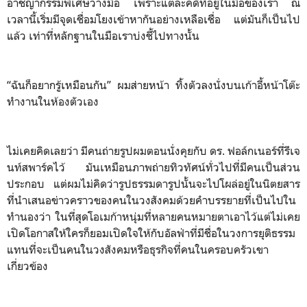
อาชญากรรมพิเศษวางมือ เพราะแต่ละคดีที่อยู่ในมือของเรา ณ
เวลานี้เริ่มมีจุดเชื่อมโยงเข้าหากันอย่างเหลือเชื่อ แต่มันก็เป็นไป
แล้ว เท่าที่หลักฐานในมือเราบ่งชี้ไปทางนั้น
“ฉันก็อยากรู้เหมือนกัน” ผมส่ายหน้า ทิ้งตัวลงนั่งบนเก้าอี้หน้าโต๊ะ
ทำงานในห้องตัวเอง
ไม่เคยคิดเลยว่า มีคนถ่ายรูปผมตอนนั่งคุยกับ ดร. ฟอล์กเนอร์ที่รีเจ
นท์สพาร์คไว้ มันเหมือนภาพถ่ายทิวทัศน์ทั่วไปที่มีคนเป็นส่วน
ประกอบ แต่ผมไม่คิดว่ารูปธรรมดารูปนั้นจะไปโผล่อยู่ในนิตยสาร
ที่นำเสนอข่าวคราวของคนในวงสังคมด้วยคำบรรยายที่เป็นไปใน
ทำนองว่า ในที่สุดโอเมก้าหนุ่มที่หลายคนหมายตาเอาไว้แต่ไม่เคย
เปิดโอกาสให้ใครก็ยอมเปิดใจให้กับอัลฟ่าที่มีชื่อในวงการยุติธรรม
แทนที่จะเป็นคนในวงสังคมหรือธุรกิจที่คนในครอบครัวเขา
เกี่ยวข้อง