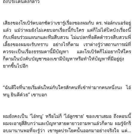
ถึงประเด็นดังกล่าว
เสียงของโรเบิร์ตบอกชัดว่าเขารู้เรื่องของผมกับ ดร. ฟอล์กเนอร์อยู่
แล้ว แม้ว่าผมยังไม่เคยบอกเรื่องนี้กับใคร แต่ก็ไม่ได้ปิดบังเรื่องนี้
กับเพื่อนร่วมแผนกและทีมสืบสวน ไม่แปลกที่อดีตตำรวจสืบสวนพี่
เลี้ยงของผมจะรับทราบ อย่างไรก็ตาม เราต่างรู้ว่าสถานการณ์ที่
ควรจะเป็นเรื่องธรรมดานี้มีปัญหา และโรเบิร์ตก็ไม่อยากให้ใคร
ก็ตามในบังคับบัญชาของเขามีปัญหาหรือทำให้ปัญหาที่มีอยู่ยุ่ง
ยากขึ้นไปอีก
“ฉันดีใจที่นายเริ่มต้นใหม่กับใครสักคนที่เข้าท่ามากคนหนึ่งนะ ไอ้
หนู ยินดีด้วย” เขาบอก
ผมยังคงเป็น ‘ไอ้หนู’ หรือไม่ก็ ‘ไอ้ลูกชาย’ ของเขาเสมอ ถึงตอนนี้
ผมจะอายุสี่สิบกว่าและปัญหาสายตายาวถามหาแล้วก็ตาม ผมรู้จักร็
อบมานานพอที่จะรู้ว่า เขาพูดประโยคนั้นออกมาอย่างจริงใจ แต่...