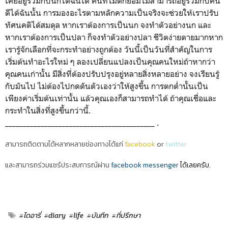
เคยอยู่ร่วมกับนกได้ฉันใด คนที่ไม่ดีก็ย่อมไม่สามารถอยู่ร่วมกับคน
ดีได้ฉันนั้น การมองอะไรตามหลักความเป็นจริงจะช่วยให้เราปรับ
ทัศนคติได้สมดุล หากเราต้องการเป็นนก จงทำตัวอย่างนก และ
หากเราต้องการเป็นปลา ก็จงทำตัวอย่างปลา ชีวิตง่ายดายมากหาก
เรารู้จักเลือกที่จะกระทำอย่างถูกต้อง วันนี้เป็นวันที่สำคัญในการ
เริ่มต้นทำอะไรใหม่ ๆ ลองเปลี่ยนแปลงเป็นคุณคนใหม่ถ้าหากว่า
คุณคนเก่านั้น มีสิ่งที่ต้องปรับปรุงอยู่หลายสิ่งหลายอย่าง จงเรียนรู้
กับมันไป ไม่ต้องไปกดดันตัวเองว่าให้สูงขึ้น การตกต่ำนั้นเป็น
เพียงค่าเริ่มต้นเท่านั้น แล้วคุณเองก็สามารถทำได้ ถ้าคุณเชื่อและ
กระทำในสิ่งที่สูงขึ้นกว่านี้.
__________________________________________ .
สามารถติดตามได้หลากหลายช่องทางได้แก่
facebook
or
twitter
และสามารถร่วมแชร์ประสบการณ์ผ่าน
facebook messenger
ได้เลยครับ.
#ไดอารี่
#diary
#life
#บันทึก
#ที่ปรึกษา