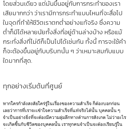
โดยส่วนเดียว แต่มันขึ้นอยู่กับการกระทำของเรา
เสียมากกว่า ว่าเรามีการกระทำแบบไหนที่จะสื่อไป
ในจุดที่ทำให้ชีวิตเราตกต่ำอย่างแท้จริง ซึ่งความ
ต่ำก็มีได้หลายนัยทั้งสิ่งที่อยู่ด้านล่างบ้าง หรือแม้
กระทั่งสิ่งที่ไม่ดีก็เป็นไปได้เช่นกัน ทั้งนี้ การจะใช้คำ
ก็จะต้องขึ้นอยู่กับบริบทนั้น ๆ ว่าเหมาะสมกับแบบ
ใดมากที่สุด.
ทุกอย่างเริ่มต้นที่ศูนย์
หากใครกำลังสงสัยใคร่รู้ในเรื่องของความสำเร็จ ก็ต้องบอกก่อน
เลยว่าการที่เราจะเข้าใจความสำเร็จที่แท้จริงได้นั้น บุคคลนั้น ๆ
จำเป็นอย่างยิ่งที่จะต้องมีความลุ่มลึกทางด้านการสังเกต ไม่ว่าอะไร
จะเกิดขึ้นกับชีวิตของบุคคลนั้น เราทุกคนจำเป็นจะต้องเรียนรู้ใน