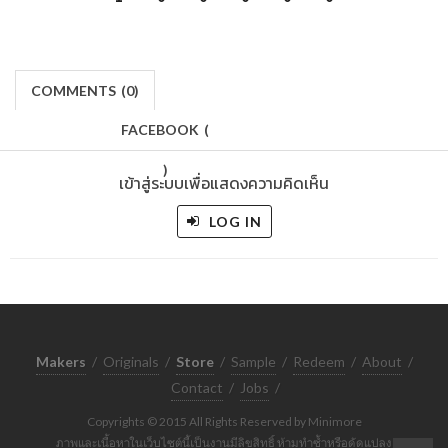
COMMENTS
(
0)
FACEBOOK
(
)
เข้าสู่ระบบเพื่อแสดงความคิดเห็น
LOG IN
Makers
/
Originals
/
Store
/
Sample
/
Redeem
/
About
/
Contact
/
Jobs
/
Copyrights © 2015 All Rights Reserved by Minimore
ภาพและเนื้อหาในเว็บไซต์นี้เป็นงานมีลิขสิทธิ์ ห้ามทำซ้ำหรือดัดแปลง