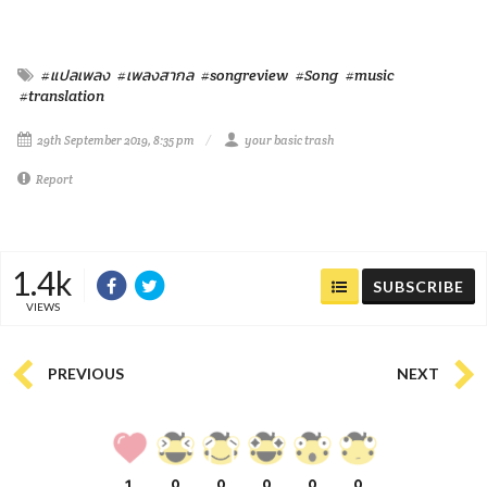
#แปลเพลง
#เพลงสากล
#songreview
#Song
#music
#translation
29th September 2019, 8:35 pm
your basic trash
Report
1.4k
SUBSCRIBE
VIEWS
PREVIOUS
NEXT
1
0
0
0
0
0