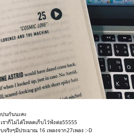
ก่าปนกันนะคะ
ราก็ไม่ได้โหลดเก็บไว้ฟังต่อ55555
ชอบจริงๆมีประมาณ 16 เพลงจาก27เพลง :-D