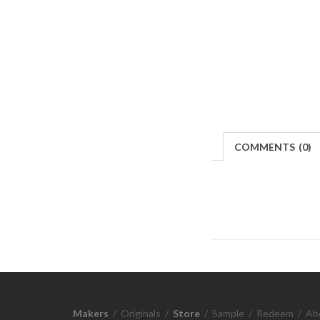
COMMENTS
(
0)
Makers
/
Originals
/
Store
/
Sample
/
Redeem
/
Ab