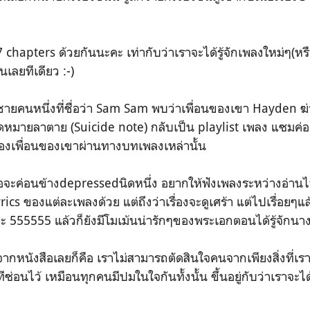
27 chapters ด้วยกันนะคะ เท่ากับว่าเราจะได้รู้จักเพลงใหม่ๆ(หรือเ
เลยทีเดียว :-)
ด็กผู้ชายคนหนึ่งที่ชื่อว่า Sam Sam พบว่าเพื่อนของเขา Hayden
ป็นจดหมายลาตาย (Suicide note) กลับเป็น playlist เพลง แซมค่อ
ของเพื่อนของเขาผ่านทางบทเพลงเหล่านั้น
จะค่อนข้างdepressedนิดหนึ่ง อยากให้ฟังเพลงระหว่างอ่านไป
yrics ของแต่ละเพลงด้วย แต่ถึงว่าเรื่องจะดูเศร้า แต่ไปเรื่อยๆแล้
ออะ 555555 แล้วก็ยังมีโมเม้นน่ารักๆของพระเอกตอนได้รู้จักน
จากหนังสือเลยก็คือ เราไม่สามารถตัดสินใจคนจากเพียงสิ่งที่เรา
่อนไว้ เหมือนทุกคนมีปมในใจกันทั้งนั้น ขึ้นอยู่กับว่าเราจะได้รับ