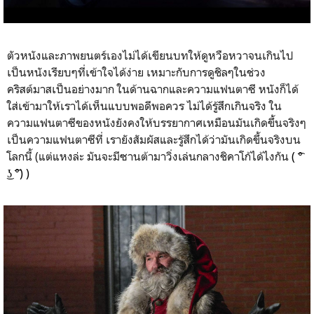
ตัวหนังและภาพยนตร์เองไม่ได้เขียนบทให้ดูหวือหวาจนเกินไป
เป็นหนังเรียบๆที่เข้าใจได้ง่าย เหมาะกับการดูชิลๆในช่วง
คริสต์มาสเป็นอย่างมาก ในด้านฉากและความแฟนตาซี หนังก็ได้
ใส่เข้ามาให้เราได้เห็นแบบพอดีพอควร ไม่ได้รู้สึกเกินจริง ใน
ความแฟนตาซีของหนังยังคงให้บรรยากาศเหมือนมันเกิดขึ้นจริงๆ
เป็นความแฟนตาซีที่ เรายังสัมผัสและรู้สึกได้ว่ามันเกิดขึ้นจริงบน
โลกนี้ (แต่แหงล่ะ มันจะมีซานต้ามาวิ่งเล่นกลางชิคาโก้ได้ไงกัน
( ͡°
͜ʖ ͡°) )