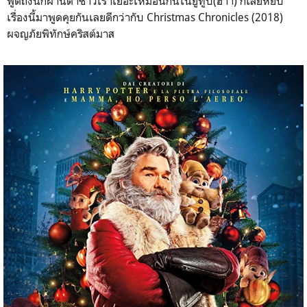
พูดถึงนี้ก็ผ่านตาชาวเราเยอะเหมือนกันในยูทูป(ฮาา) ก็เลยหยิบ
เรื่องนี้มาพูดคุยกันเลยดีกว่ากับ Christmas Chronicles (2018)
ผจญภัยพิทักษ์คริสต์มาส