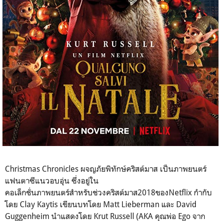
Christmas Chronicles ผจญภัยพิทักษ์คริสต์มาส เป็นภาพยนตร์
แฟนตาซีแนวอบอุ่น ซึ่งอยู่ใน
คอเล็กชั่นภาพยนตร์สำหรับช่วงคริสต์มาส2018ของNetflix กำกับ
โดย Clay Kaytis เขียนบทโดย Matt Lieberman และ David
Guggenheim นำแสดงโดย Krut Russell (AKA คุณพ่อ Ego จาก