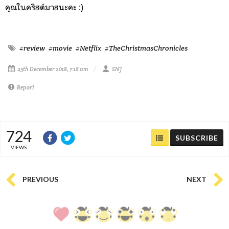
คุณในคริสต์มาสนะคะ :)
#review
#movie
#Netflix
#TheChristmasChronicles
25th December 2018, 7:18 am
SNJ
Report
724
SUBSCRIBE
VIEWS
PREVIOUS
NEXT