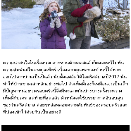
ความน่าสนใจในเรื่องนอกจากซานต้าคลอสแล้วก็คงจะหนีไม่พ้น
ความสัมพันธ์ในตระกูลเพียร์ เนื่องจากคุณพ่อของบ้านนี้ได้หาย
ออกไปจากบ้านเป็นปีแล้ว นับตั้งแต่อัดวิดิโอคริสต์มาสปี2017 นั่น
ทำให้บ้านขาดเสาหลักอย่างพ่อไป ตัวเท็ดดี้เองก็เหมือนจะเป็นเด็ก
มีปัญหาหน่อยๆ ครอบครัวนี้จึงมีทะเลาะกันบ้างบางครั้งระหว่าง
เท็ดดี้กับเคท แต่ท้ายที่สุดแล้ว ตัวหนังจะใช้บรรยากาศอันอบอุ่น
ของวันคริสต์มาส ค่อยๆหล่อหลอมความสัมพันธ์ของครอบครัวและ
พี่น้องเข้าไว้ด้วยกันเป็นอย่างดี