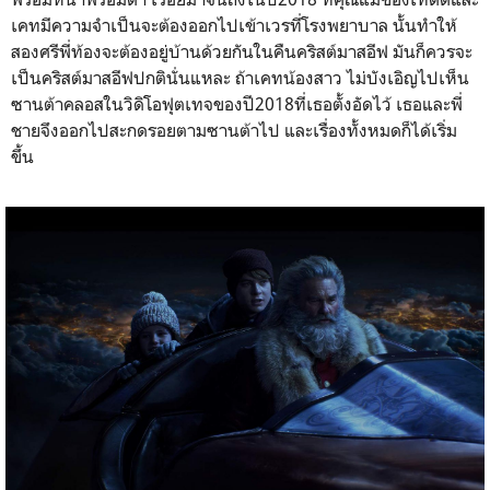
เคทมีความจำเป็นจะต้องออกไปเข้าเวรที่โรงพยาบาล นั้นทำให้
สองศรีพี่ท้องจะต้องอยู่บ้านด้วยกันในคืนคริสต์มาสอีฟ มันก็ควรจะ
เป็นคริสต์มาสอีฟปกตินั่นแหละ ถ้าเคทน้องสาว ไม่บังเอิญไปเห็น
ซานต้าคลอสในวิดิโอฟุตเทจของปี2018ที่เธอตั้งอัดไว้ เธอและพี่
ชายจึงออกไปสะกดรอยตามซานต้าไป และเรื่องทั้งหมดก็ได้เริ่ม
ขึ้น