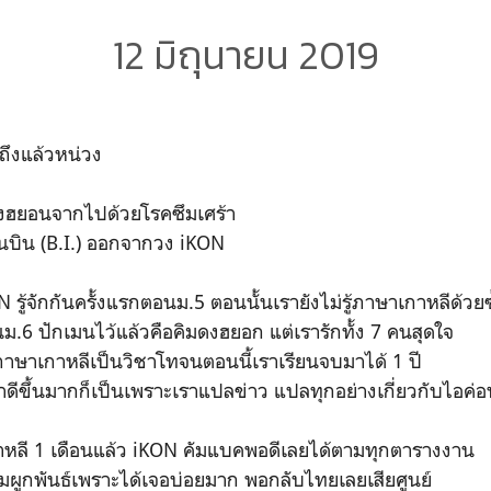
12 มิถุนายน 2019
ึกถึงแล้วหน่วง
่จงฮยอนจากไปด้วยโรคซึมเศร้า
ฮันบิน (B.I.) ออกจากวง iKON
 รู้จักกันครั้งแรกตอนม.5 ตอนนั้นเรายังไม่รู้ภาษาเกาหลีด้วยซ
ม.6 ปักเมนไว้แล้วคือคิมดงฮยอก แต่เรารักทั้ง 7 คนสุดใจ
ียนภาษาเกาหลีเป็นวิชาโทจนตอนนี้เราเรียนจบมาได้ 1 ปี
ดีขึ้นมากก็เป็นเพราะเราแปลข่าว แปลทุกอย่างเกี่ยวกับไอค่อ
เกาหลี 1 เดือนแล้ว iKON คัมแบคพอดีเลยได้ตามทุกตารางงาน
ผูกพันธ์เพราะได้เจอบ่อยมาก พอกลับไทยเลยเสียศูนย์