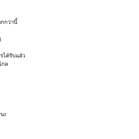
กกว่านี้
 ๆ
รได้รับแล้ว
ีกไกล
อ๋นะ