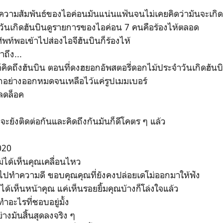
 ความสัมพันธ์ของไอค่อนมันแน่นแฟ้นจนไม่เคยคิดว่ามันจะเกิด
นวันเกิดฮันบินดูรายการของไอค่อน 7 คนคือร้องไห้ตลอด
พท์พอเข้าไปส่องไอจีฮันบินก็ร้องไห้
ถึง...
ต์คิดถึงฮันบิน ตอนที่ดงฮยอกอัพสตอรี่ดอกไม้ประจำวันเกิดฮัน
ุกอย่างออกหมดจนเหลือไว้แค่รูปเมมเบอร์
ลดล็อค
ะยังติดต่อกันและคิดถึงกันมันก็ดีโคตร ๆ แล้ว
2020
ม่ได้เห็นคุณเคลื่อนไหว
ไปทำความดี ขอบคุณคุณที่ยังคงปล่อยเดโม่ออกมาให้ฟัง
่ได้เห็นหน้าคุณ แค่เห็นรอยยิ้มคุณบ้างก็โล่งใจแล้ว
ทำอะไรที่ชอบอยู่มั้ง
ย่างมันสิ้นสุดลงจริง ๆ