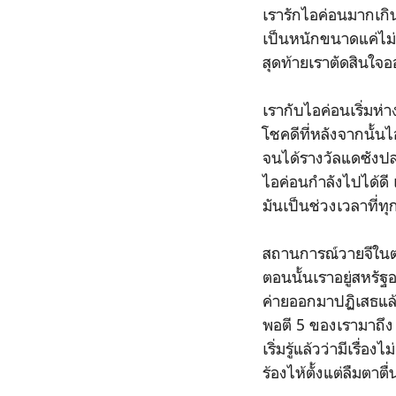
เรารักไอค่อนมากเก
เป็นหนักขนาดแค่ไม่
สุดท้ายเราตัดสินใจ
เรากับไอค่อนเริ่มห่
โชคดีที่หลังจากนั้น
จนได้รางวัลแดซังปลา
ไอค่อนกำลังไปได้ดี 
มันเป็นช่วงเวลาที่ท
สถานการณ์วายจีในตอน
ตอนนั้นเราอยู่สหรั
ค่ายออกมาปฏิเสธแล้
พอตี 5 ของเรามาถึง
เริ่มรู้แล้วว่ามีเรื่อ
ร้องไห้ตั้งแต่ลืมตา