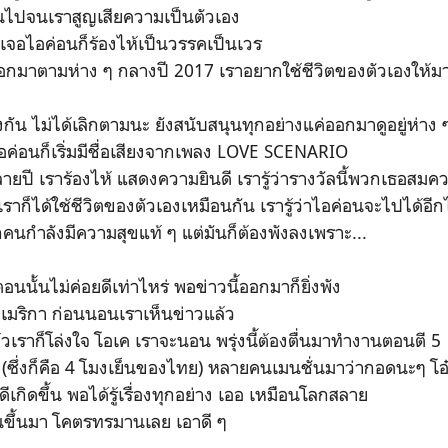
ินไปจนเราสูญเสียความเป็นตัวเอง
เจอไอค่อนก็ร้องไห้เป็นวรรคเป็นเวร
ออกมาตามห่าง ๆ กลางปี 2017 เราอยากใช้ชีวิตของตัวเองให้มา
างกัน ไม่ได้เลิกตามนะ ยังสนับสนุนทุกอย่างแค่ออกมาดูอยู่ห่าง
ไอค่อนก็เริ่มมีชื่อเสียงจากเพลง LOVE SCENARIO
ยปี เราร้องไห้ แสดงความยินดี เรารู้ว่ารางวัลนี้พวกเธอสมคว
เราก็ได้ใช้ชีวิตของตัวเองเหมือนกัน เรารู้ว่าไอค่อนจะไปได้อ
ุกคนกำลังมีความสุขแท้ ๆ แต่มันก็ต้องพังลงเพราะ...
นั้นไม่ค่อยดีเท่าไหร่ พอข่าวนี้ออกมาก็ยิ่งพัง
ฐอเมริกา ก่อนนอนเราเห็นข่าวแล้ว
วเราก็โล่งใจ โอเค เราจะนอน พรุ่งนี้ต้องตื่นมาทำงานตอนตี 5
 (ซึ่งก็คือ 4 โมงเย็นของไทย) หลายคนเมนชั่นมาว่ากอดนะๆ โ
งไม่ดีเกิดขึ้น พอได้รู้เรื่องทุกอย่าง เออ เหมือนโลกสลาย
ตื่นขึ้นมา โคตรทรมานเลย เอาดี ๆ