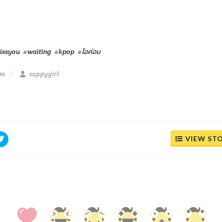
issyou
#waiting
#kpop
#ไอค่อน
pm
sappygirl
VIEW ST