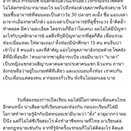
อากาศเจ้ากรรมนี่ซิ ฝนตกตั้งแต่วันแรกเลย เวรกรรมจริงโชคดีที่
ไม่ได้ตกหนักมากมายอะไร ผมไปถึงห้องด้วยสภาพที่แห้งสบาย ไร้
รอยชื้นอาจารย์ที่สอนผมเป็นสาววัย
30
ปลายๆ ละมั้ง ชื่อ แองเจล่า
มาจากเมืองกลาสโกล์ว แองเจล่าเป็นอาจารย์ที่ดูขี้ระแวง ย้ำคิดย้ำ
ทำตลอด มีความละเอียด โดยรวมก็ถือว่าโอเคนะ ผมไม่ได้มีปัญหา
อะไรกับบุคลิกอาจารย์ แต่สิ่งที่กูมีปัญหามากที่สุดก็คือ เพื่อนร่วม
ห้องเนี่ยแหละ ให้ตายเถอะ
!
ทั้งห้องมีนักศึกษา
10
คน คนจีนปา
เข้าไป
8
คนแล้ว และที่สำคัญ แม่งไม่พูดภาษาอังกฤษด้วย โชคยัง
ดีที่มีเพื่อนอีก 1
คนมาจากซาอุดิอาระเบีย เธอมีนามว่า “นาดา”
เป็นหญิงแขกสวมฮิญาบตาคมตามประสาคนแขก ผิวแทน ภาษา
อังกฤษถือว่าอยู่ในเกณฑ์ดีทีเดียว และแน่นอนทั้งห้อง เราคบกัน
เป็นเพื่อนแค่สองคน ลาก่อยจงกั๋วเริน ฟังจีนไม่ออกเลย บาย
วันที่สองของการเปิดเรียน ผมได้มีโอกาสพบเพื่อนคนไทย
อีกคนหนึ่ง น่าเสียดายที่เรียนคนละห้องกัน ก่อนจะเรียนก็ได้มี
โอกาสทำความรู้จักกันนิดหน่อยเขามีนามว่า “ตั๋ง” อายุมากกว่าผม
ปีนึง แต่ก็ไม่ได้ซีเรียสอะไร ตั๋งทำอาชีพทนายที่ไทย มาเรียนต่อ
สายกฎหมายเช่นกัน จากที่รู้จักครั้งแรกผมก็ไม่ได้คิดอะไร คิดแค่