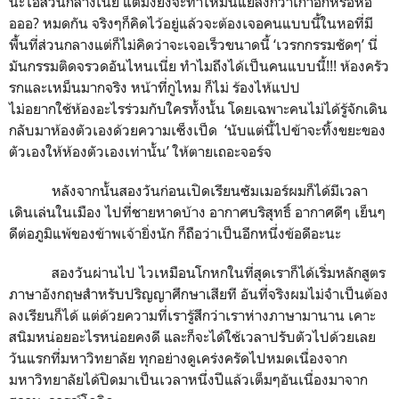
นะไอ้ส่วนกลางเนี่ย แต่มึงยังจะทำให้มันแย่ลงกว่าเก่าอีกหรอหือ
อออ
?
หมดกัน จริงๆก็คิดไว้อยู่แล้วจะต้องเจอคนแบบนี้ในหอที่มี
พื้นที่ส่วนกลางแต่ก็ไม่คิดว่าจะเจอเร็วขนาดนี้
‘
เวรกกรรมชัดๆ
’
นี่
มันกรรมติดจรวดอันไหนเนี่ย ทำไมถึงได้เป็นคนแบบนี้
!!!
ห้องครัว
รกและเหม็นมากจริง หน้าที่กูไหม ก็ไม่ ร้องไห้แปป
ไม่อยากใช้ห้องอะไรร่วมกับใครทั้งนั้น โดยเฉพาะคนไม่ได้รู้จักเดิน
กลับมาห้องตัวเองด้วยความเซ็งเป็ด ‘
นับแต่นี้ไปข้าจะทิ้งขยะของ
ตัวเองให้ห้องตัวเองเท่านั้น
’
ให้ตายเถอะจอร์จ
หลังจากนั้นสองวันก่อนเปิดเรียนซัมเมอร์ผมก็ได้มีเวลา
เดินเล่นในเมือง ไปที่ชายหาดบ้าง อากาศบริสุทธิ์ อากาศดีๆ เย็นๆ
ดีต่อภูมิแพ้ของข้าพเจ้ายิ่งนัก ก็ถือว่าเป็นอีกหนึ่งข้อดีอะนะ
สองวันผ่านไป ไวเหมือนโกหกในที่สุดเราก็ได้เริ่มหลักสูตร
ภาษาอังกฤษสำหรับปริญญาศึกษาเสียที อันที่จริงผมไม่จำเป็นต้อง
ลงเรียนก็ได้ แต่ด้วยความที่เรารู้สึกว่าเราห่างภาษามานาน เคาะ
สนิมหน่อยอะไรหน่อยคงดี และก็จะได้ใช้เวลาปรับตัวไปด้วยเลย
วันแรกที่มหาวิทยาลัย ทุกอย่างดูเคร่งครัดไปหมดเนื่องจาก
มหาวิทยาลัยได้ปิดมาเป็นเวลาหนึ่งปีแล้วเต็มๆอันเนื่องมาจาก