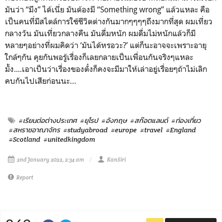
มันว่า “มึง” ได้เนี่ย มันต้องมี “Something wrong”
แล้วแหละ คือ
เป็นคนที่มีสไตล์การใช้ชีวิตต่างกันมากๆๆๆๆถึงมากที่สุด ผมเที่ยว
กลางวัน มันเที่ยวกลางคืน มันดื่มหนัก ผมดื่มไม่หนักแล้วก็มี
หลายๆอย่างที่ผมคิดว่า
‘
มันได้หรอวะ
?’
แต่ก็นะอาจจะเพราะอายุ
ใกล้ๆกัน คุยกันพอรู้เรื่องก็เลยกลายเป็นเพื่อนกันจริงๆแหละ
มั้ง....เอาเป็นว่าเรื่องของตั๋งก็คงจะมีมาให้เล่าอยู่เรื่อยๆถ้าไม่เลิก
คบกันไปเสียก่อนนะ…
#เรียนต่อต่างประเทศ
#ยุโรป
#อังกฤษ
#สก๊อตแลนด์
#ท่องเที่ยว
#สหราชอาณาจักร
#studyabroad
#europe
#travel
#England
#Scotland
#unitedkingdom
2nd January 2022, 2:34 am
KanSiri
Report