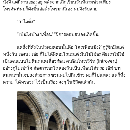
นั่งจี้ แต่ก็งานเยอะอยู่ หลังจากเลิกเรียนวันที่สามช่วงเที่ยง
โทรศัพท์ผมก็ดังขึ้นอ่อตั๋งโทรมานี่เอง ผมจึงรับสาย
“ว่าไงตั๋ง”
“เป็นไงบ้าง
‘
เพื่อน
’
”
มีการตอบสนองเกิดขึ้น
แต่สิ่งที่ดังในหัวผมตอนนั้นคือ
‘
ใครเพื่อนมึง
?’
กูรู้จักมึงแค่
หนึ่งวัน เองนะ เอ่อ ก็ไม่ได้ผิดอะไรนะแต่ มันไม่ใช่อะ คือเราไม่ใช่
เป็นคนแบบไม่ดีนะ แต่เดี๋ยวก่อน คนอินโทรเวิร์ท
(introvert)
อย่างกูไม่เข้าใจ ต้องการอะไร สองวันเป็นเพื่อนได้หรอ เอ๊ะ
!
บท
สนทนานั้นจบลงด้วยการ ชวนผมไปกินข้าว ผมก็ไปแหละ แต่ก็ทิ้ง
ความ ‘
ได้หรอวะ’
ไว้เป็นเรื่อง งงๆ ในชีวิตแล้วกัน