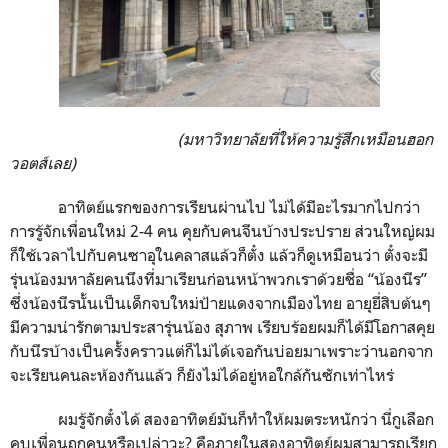
(มหาวิทยาลัยที่ให้ความรู้สึกเหมือนฮอก
วอตส์เลย)
อาทิตย์แรกของการเรียนผ่านไป ไม่ได้มีอะไรมากไปกว่า
การรู้จักเพื่อนใหม่
2-4
คน คุยกับคนจีนบ้างประปราย ส่วนใหญ่ผม
ก็ใช้เวลาไปกับคนซาอุในคลาสแล้วก็ตั๋ง แล้วก็ดูเหมือนว่า ตั๋งจะมี
รุ่นน้องมหาลัยคนนึงที่มาเรียนก่อนหน้าพวกเราด้วยชื่อ “น้องนีร”
ซึ่งน้องนีรนั้นเป็นเด็กจบใหม่ป้ายแดงจากเมืองไทย อายุยี่สิบต้นๆ
มีความน่ารักตามประสารุ่นน้อง สุภาพ เรียบร้อยผมก็ได้มีโอกาสคุย
กับนีรบ้างเป็นครั้งคราวแต่ก็ไม่ได้เจอกันบ่อยมาเพราะว่านอกจาก
จะเรียนคนละห้องกันแล้ว ก็ยังไม่ได้อยู่หอใกล้กันซักเท่าไหร่
ผมรู้จักตั๋งได้ สองอาทิตย์มันก็ทำให้ผมตระหนักว่า นี่กูเลือก
คบเพื่อนถูกคนหรือเปล่าวะ
?
คือภายในสองอาทิตย์ผมสามารถเรียก