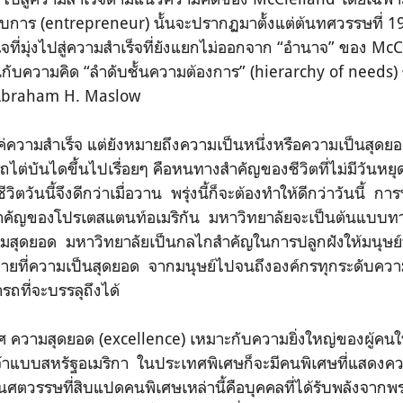
กอบการ (entrepreneur) นั้นจะปรากฏมาตั้งแต่ต้นทศวรรษที่ 
ใจที่มุ่งไปสู่ความสำเร็จที่ยังแยกไม่ออกจาก “อำนาจ” ของ McC
กับความคิด “ลำดับชั้นความต้องการ” (hierarchy of needs)
ว Abraham H. Maslow
แค่ความสำเร็จ แต่ยังหมายถึงความเป็นหนึ่งหรือความเป็นสุดยอ
ถไต่บันไดขึ้นไปเรื่อยๆ คือหนทางสำคัญของชีวิตที่ไม่มีวันหยุด
วันนี้จึงดีกว่าเมื่อวาน พรุ่งนี้ก็จะต้องทำให้ดีกว่าวันนี้ การทำ
างสำคัญของโปรเตสแตนท์อเมริกัน มหาวิทยาลัยจะเป็นต้นแบบทา
ุดยอด มหาวิทยาลัยเป็นกลไกสำคัญในการปลูกฝังให้มนุษย์ท
ายที่ความเป็นสุดยอด จากมนุษย์ไปจนถึงองค์กรทุกระดับความ
ถที่จะบรรลุถึงได้
ความสุดยอด (excellence) เหมาะกับความยิ่งใหญ่ของผู้คนใ
เจ้าแบบสหรัฐอเมริกา ในประเทศพิเศษก็จะมีคนพิเศษที่แสดงคว
ศตวรรษที่สิบแปดคนพิเศษเหล่านี้คือบุคคลที่ได้รับพลังจากพระ