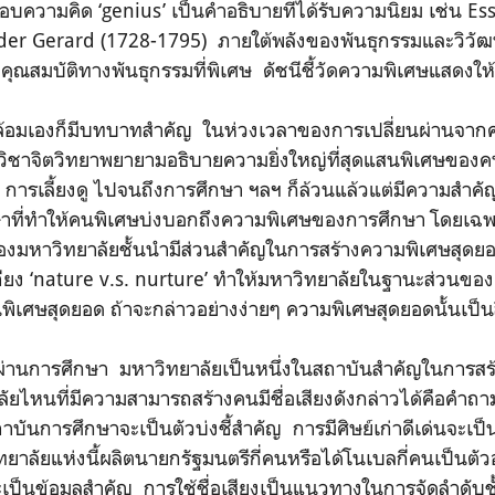
บความคิด ‘genius’ เป็นคำอธิบายที่ได้รับความนิยม เช่น E
der Gerard (1728-1795) ภายใต้พลังของพันธุกรรมและวิวัฒ
ีคุณสมบัติทางพันธุกรรมที่พิเศษ ดัชนีชี้วัดความพิเศษแสดงให
ล้อมเองก็มีบทบาทสำคัญ ในห่วงเวลาของการเปลี่ยนผ่านจากศ
ิบวิชาจิตวิทยาพยายามอธิบายความยิ่งใหญ่ที่สุดแสนพิเศษของ
 การเลี้ยงดู ไปจนถึงการศึกษา ฯลฯ ก็ล้วนแล้วแต่มีความสำค
าที่ทำให้คนพิเศษบ่งบอกถึงความพิเศษของการศึกษา โดยเฉพา
ของมหาวิทยาลัยชั้นนำมีส่วนสำคัญในการสร้างความพิเศษสุดยอ
ยง ‘nature v.s. nurture’ ทำให้มหาวิทยาลัยในฐานะส่วนของ
เศษสุดยอด ถ้าจะกล่าวอย่างง่ายๆ ความพิเศษสุดยอดนั้นเป็นสิ่
ยผ่านการศึกษา มหาวิทยาลัยเป็นหนึ่งในสถาบันสำคัญในการส
าลัยไหนที่มีความสามารถสร้างคนมีชื่อเสียงดังกล่าวได้คือคำถ
บันการศึกษาจะเป็นตัวบ่งชี้สำคัญ การมีศิษย์เก่าดีเด่นจะเป็นต
าลัยแห่งนี้ผลิตนายกรัฐมนตรีกี่คนหรือได้โนเบลกี่คนเป็นตัวอ
ป็นข้อมูลสำคัญ การใช้ชื่อเสียงเป็นแนวทางในการจัดลำดับช