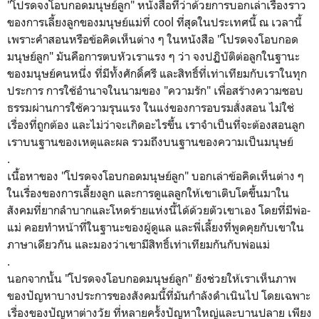
"โปรดจงโอบกอดมนุษย์ลูก" หนังสือที่ว่าด้วยการบอกเล่าเรื่องราว
ของการเลี้ยงลูกของมนุษย์แม่ที่ cool ที่สุดในประเทศนี้ ณ เวลานี้
เพราะคำสอนหรือข้อคิดเห็นต่าง ๆ ในหนังสือ "โปรดจงโอบกอด
มนุษย์ลูก" มันคือการตบหัวเราแรง ๆ ว่า จงปฏิบัติต่อลูกในฐานะ
ของมนุษย์คนหนึ่ง ที่มีทั้งศักดิ์ศรี และสิทธิ์ที่เท่าเทียมกับเราในทุก
ประการ การใช้อำนาจในนามของ "ความรัก" เพื่อสร้างความชอบ
ธรรมผ่านการใช้ความรุนแรง ในแง่ของการอบรมสั่งสอน ไม่ใช่
เรื่องที่ถูกต้อง และไม่ว่าจะเกิดอะไรขึ้น เราจำเป็นที่จะต้องสอนลูก
เราบนฐานของเหตุและผล รวมถึงบนฐานของความเป็นมนุษย์
.
เนื้อหาของ "โปรดจงโอบกอดมนุษย์ลูก" บอกเล่าข้อคิดเห็นต่าง ๆ
ในเรื่องของการเลี้ยงลูก และการดูแลลูกให้เขาเติบโตขึ้นมาใน
สังคมที่ยากลำบากและโหดร้ายแห่งนี้ได้ด้วยตัวเขาเอง โดยที่มีพ่อ-
แม่ คอยทำหน้าที่ในฐานะของผู้ดูแล และพี่เลี้ยงที่พูดคุยกับเขาใน
ภาษาเดียวกัน และมองว่าเขามีสิทธิ์เท่าเทียมกันกับพ่อแม่
.
นอกจากนั้น "โปรดจงโอบกอดมนุษย์ลูก" ยังช่วยให้เราเห็นภาพ
ของปัญหาบางประการของสังคมนี้ที่มันกำลังดำเนินไป โดยเฉพาะ
เรื่องของปัญหาต่างวัย ที่หลายครั้งปัญหาใหญ่และบานปลาย เพียง