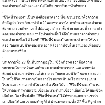
แล้วหลังจากนั้นเราก็จะหลงลืมและละเลยว่าเรายังปล่อยให้คำตอบ
ของคำถามยังค้างคาแบบไม่ใยดีจะวกกลับมาหัาคำตอบ
.
"
ชีวิตที่ร่างเอง
" เป็นหนังสือขนาดยาว ที่จะชวนเรามาตั้งคำถาม
สำคัญว่า "เราเกิดมาทำไม ?" และชวนเราไปหาคำตอบของคำถาม
ดังกล่าว รวมถึงพาเราไปย้อนดูว่าถ้าเราตั้งคำถามแบบนี้ เราหาคำ
ตอบของคำถาม และเรายังทำอย่างอื่นได้อีกไหมนอกจากคำตอบ
ของคำถามที่จะได้ โดยที่
"
ชีวิตที่ร่างเอง
" พยายามท้าทายให้เรา
ลอง "ออกแบบชีวิตของตัวเอง" หลังจากที่จับให้เรานั่งลงเพื่อตอบ
คำถามของชีวิต
.
บทความทั้ง
27 ชิ้นที่ปรากฏอยู่ใน
"
ชีวิตที่ร่างเอง
" คือความ
พยายามในการนำเสนอคำตอบ แนะนำแนวทาง และฉายหนัง
ตัวอย่างผ่านการชักชวนให้เราลอง "ออกแบบชีวิต" ของเราเองว่า
ในหนึ่งชีวิตเราอยากเป็นอย่างไร อยากเป็นอะไร อยากอยู่แบบ
ไหน และอยากจากไปในแบบใด เรียกได้ว่า
"
ชีวิตที่ร่างเอง
" ชวน
ให้เราลองท้าทายความเชื่อและทางที่เราเชื่อว่าเลือกไม่ได้ของชีวิต
เสียใหม่ โดยที่หนังสือ
"
ชีวิตที่ร่างเอง
" ได้ท้าทายและบอกเราว่า
เราเลือกได้และเราลองทำดูก็ได้ ผ่านบทความทั้ง 27 ชิ้น ที่ถูกร้อย