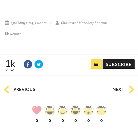
23rd May 2024, 7:04 am
Chaitawat Marc Seephongsai
Report
1k
SUBSCRIBE
VIEWS
PREVIOUS
NEXT
0
0
0
0
0
0