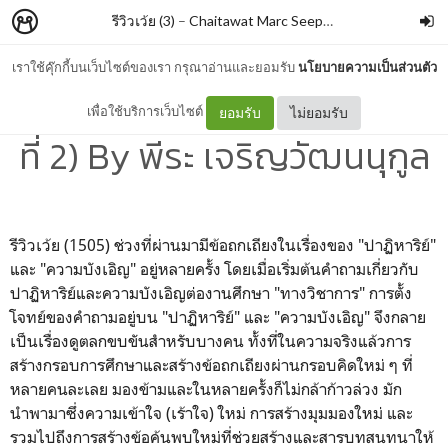
รีวิวเว้ย (3)
–
Chaitawat Marc Seephongsai
เราใช้คุ๊กกี้บนเว็บไซต์ของเรา กรุณาอ่านและยอมรับ
นโยบายความเป็นส่วนตัว
ปาฏิหาริย์นั้นมีจริง (พิมพ์ครั้ง
เพื่อใช้บริการเว็บไซต์
ยอมรับ
ไม่ยอมรับ
ที่ 2) By พีระ เจริญวัฒนนุกูล
รีวิวเว้ย (1505) ช่วงที่ผ่านมามีข้อถกเถียงในเรื่องของ "
ปาฏิหาริย์"
และ "ความบังเอิญ" อยู่หลายครั้ง โดยเมื่อเริ่มต้นคำถามเกี่ยวกับ
ปาฏิหาริย์และความบังเอิญต่องานศึกษา "ทางวิชาการ" การตั้ง
โจทย์ของคำถามอยู่บน
"
ปาฏิหาริย์" และ "ความบังเอิญ" จึงกลาย
เป็นเรื่องดูตลกขบขันสำหรับบางคน ทั้งที่ในความจริงแล้วการ
สร้างกรอบการศึกษาและสร้างข้อถกเถียงผ่านกรอบคิดใหม่ ๆ ที่
หลายคนละเลย มองข้ามและในหลายครั้งก็ไม่กล้าก้าวล่วง มัก
นำพามาซึ่งความเข้าใจ (เร้าใจ) ใหม่ การสร้างมุมมองใหม่ และ
รวมไปถึงการสร้างข้อค้นพบใหม่ที่ช่วยสร้างและสารบทสนทนาให้