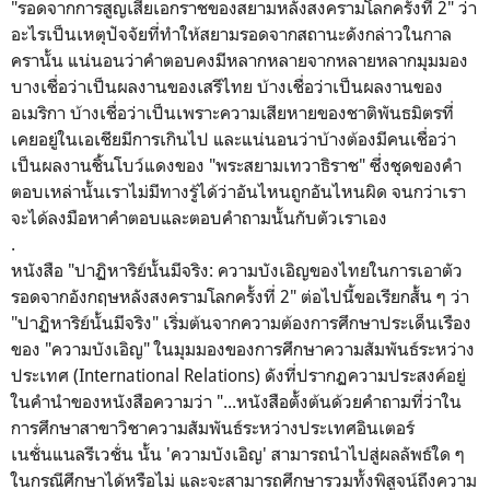
"รอดจากการสูญเสียเอกราชของสยามหลังสงครามโลกครั้งที่ 2" ว่า
อะไรเป็นเหตุปัจจัยที่ทำให้สยามรอดจากสถานะดังกล่าวในกาล
ครานั้น แน่นอนว่าคำตอบคงมีหลากหลายจากหลายหลากมุมมอง
บางเชื่อว่าเป็นผลงานของเสรีไทย บ้างเชื่อว่าเป็นผลงานของ
อเมริกา บ้างเชื่อว่าเป็นเพราะความเสียหายของชาติพันธมิตรที่
เคยอยู่ในเอเชียมีการเกินไป และแน่นอนว่าบ้างต้องมีคนเชื่อว่า
เป็นผลงานชิ้นโบว์แดงของ "พระสยามเทวาธิราช" ซึ่งชุดของคำ
ตอบเหล่านั้นเราไม่มีทางรู้ได้ว่าอันไหนถูกอันไหนผิด จนกว่าเรา
จะได้ลงมือหาคำตอบและตอบคำถามนั้นกับตัวเราเอง
.
หนังสือ "
ปาฏิหาริย์นั้นมีจริง: ความบังเอิญของไทยในการเอาตัว
รอดจากอังกฤษหลังสงครามโลกครั้งที่ 2
" ต่อไปนี้ขอเรียกสั้น ๆ ว่า
"
ปาฏิหาริย์นั้นมีจริง" เริ่มต้นจากความต้องการศึกษาประเด็นเรือง
ของ "ความบังเอิญ" ในมุมมองของการศึกษาความสัมพันธ์ระหว่าง
ประเทศ (I
nternational Relations
) ดังที่ปรากฏความประสงค์อยู่
ในคำนำของหนังสือความว่า
"...หนังสือตั้งต้นด้วยคำถามที่ว่าใน
การศึกษาสาขาวิชาความสัมพันธ์ระหว่างประเทศอินเตอร์
เนชั่นแนลรีเวชั่น นั้น 'ความบังเอิญ' สามารถนำไปสู่ผลลัพธ์ใด ๆ
ในกรณีศึกษาได้หรือไม่ และจะสามารถศึกษารวมทั้งพิสูจน์ถึงความ