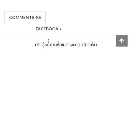
COMMENTS
(
0)
FACEBOOK
(
)
เข้าสู่ระบบเพื่อแสดงความคิดเห็น
LOG IN
Makers
/
Originals
/
Store
/
Sample
/
Redeem
/
About
/
Contact
/
Jobs
/
Copyrights © 2015 All Rights Reserved by Minimore
ภาพและเนื้อหาในเว็บไซต์นี้เป็นงานมีลิขสิทธิ์ ห้ามทำซ้ำหรือดัดแปลง