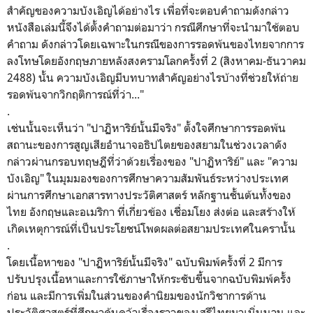
สำคัญของความบังเอิญได้อย่างไร เพื่อที่จะตอบคำถามดังกล่าว
หนังสือเล่มนี้จึงได้ตั้งคำถามต่อมาว่า กรณีศึกษาที่จะนำมาใช้ตอบ
คำถาม ดังกล่าวโดยเฉพาะในกรณีของการรอดพ้นของไทยจากการ
ลงโทษโดยอังกฤษภายหลังสงครามโลกครั้งที่ 2 (สิงหาคม-ธันวาคม
2488) นั้น ความบังเอิญมีบทบาทสำคัญอย่างไรบ้างที่ช่วยให้ถ่าย
รอดพ้นจากวิกฤติการณ์ที่ว่า..."
.
เช่นนั้นจะเห็นว่า
"
ปาฏิหาริย์นั้นมีจริง" ตั้งใจศึกษาการรอดพ้น
สถานะของการสูญเสียอำนาจอธิปไตยของสยามในช่วงเวลาดัง
กล่าวผ่านกรอบทฤษฎีที่ว่าด้วยเรื่องของ "ปาฏิหาริย์" และ "ความ
บังเอิญ" ในมุมมองของการศึกษาความสัมพันธ์ระหว่างประเทศ
ผ่านการศึกษาเอกสารทางประวัติศาสตร์ หลักฐานชั้นต้นทั้งของ
ไทย อังกฤษและอเมริกา ที่เกี่ยวข้อง เชื่อมโยง ส่งต่อ และสร้างให้
เกิดเหตุการณ์ที่เป็นประโยชน์โพดผลต่อสยามประเทศในครานั้น
.
โดยเนื้อหาของ
"
ปาฏิหาริย์นั้นมีจริง" ฉบับพิมพ์ครั้งที่ 2 มีการ
ปรับปรุงเนื้อหาและการใช้ภาษาให้กระชับขึ้นจากฉบับพิมพ์ครั้ง
ก่อน และมีการเพิ่มในส่วนของคำนิยมของนักวิชาการด้าน
ประวัติศาสตร์ที่ศึกษาค้นคว้าเรื่องราวของเสรีไทยมาเนิ่นนาน และ