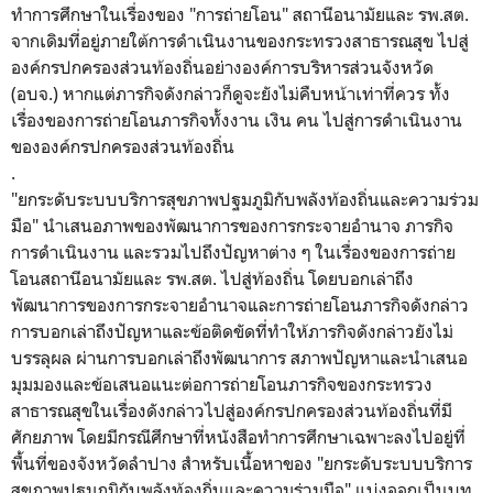
ทำการศึกษาในเรื่องของ "การถ่ายโอน" สถานีอนามัยและ รพ.สต.
จากเดิมที่อยู่ภายใต้การดำเนินงานของกระทรวงสาธารณสุข ไปสู่
องค์กรปกครองส่วนท้องถิ่นอย่างองค์การบริหารส่วนจังหวัด
(อบจ.) หากแต่ภารกิจดังกล่าวก็ดูจะยังไม่คืบหน้าเท่าที่ควร ทั้ง
เรื่องของการถ่ายโอนภารกิจทั้งงาน เงิน คน ไปสู่การดำเนินงาน
ขององค์กรปกครองส่วนท้องถิ่น
.
"
ยกระดับระบบบริการสุขภาพปฐมภูมิกับพลังท้องถิ่นและความร่วม
มือ
" นำเสนอภาพของพัฒนาการของการกระจายอำนาจ ภารกิจ
การดำเนินงาน และรวมไปถึงปัญหาต่าง ๆ ในเรื่องของการถ่าย
โอนสถานีอนามัยและ รพ.สต. ไปสู่ท้องถิ่น โดยบอกเล่าถึง
พัฒนาการของการกระจายอำนาจและการถ่ายโอนภารกิจดังกล่าว
การบอกเล่าถึงปัญหาและข้อติดขัดที่ทำให้ภารกิจดังกล่าวยังไม่
บรรลุผล ผ่านการบอกเล่าถึงพัฒนาการ สภาพปัญหาและนำเสนอ
มุมมองและข้อเสนอแนะต่อการถ่ายโอนภารกิจของกระทรวง
สาธารณสุขในเรื่องดังกล่าวไปสู่องค์กรปกครองส่วนท้องถิ่นที่มี
ศักยภาพ โดยมีกรณีศึกษาที่หนังสือทำการศึกษาเฉพาะลงไปอยู่ที่
พื้นที่ของจังหวัดลำปาง สำหรับเนื้อหาของ
"
ยกระดับระบบบริการ
สุขภาพปฐมภูมิกับพลังท้องถิ่นและความร่วมมือ
" แบ่งออกเป็นบท