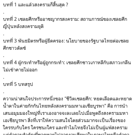
บทที่ 1 และแล้วสงครามก็สิ้นสุด ?
.
บทที่ 2 เชลยศึกหรืออาชญากรสงคราม: สถานการณ์ของเชลยศึก
ญี่ปุ่นหลังสงครามยุติ
.
บทที่ 3 พันธมิตรหรือผู้ยึดครอง: นโยบายของรัฐบาลไทยต่อเชลย
ศึกชาวดัตช์
.
บทที่ 4 ผู้กระทำหรือผู้ถูกกระทำ: เชลยศึกชาวเกาหลีกับสภาวะกลืน
ไม่เข้าคายไม่ออก
.
บทที่ 5 บทสรุป
.
ความน่าสนใจประการหนึ่งของ
"
ชีวิตเชลยศึก: หยดเลือดและหยาด
น้ำตาในค่ายกักกันไทยหลังสงครามมหาเอเชียบูรพา" คือ การนำ
เสนอมุมมองใหญ่ที่เราเองอาจจะละเลยไปเมื่อพูดถึงสงครามมหา
เอเชียบูรพา สิ่งที่เราให้ความสนใจโดยส่วนมากจะเป็นเรื่องของ
ใครรบกับใคร ใครชนะใคร และทำไมไทยจึงไม่เป็นผู้แพ้สงคราม
แต่คำถามสำคัญที่ขาดหายไปจากงานศึกษาในภาษาไทยคือคำถา