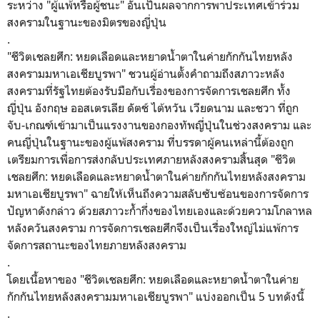
ระหว่าง "ผู้แพ้หรือผู้ชนะ" อันเป็นผลจากการพาประเทศเข้าร่วม
สงครามในฐานะของมิตรของญี่ปุ่น
.
"
ชีวิตเชลยศึก: หยดเลือดและหยาดน้ำตาในค่ายกักกันไทยหลัง
สงครามมหาเอเชียบูรพา" ชวนผู้อ่านตั้งคำถามถึงสภาวะหลัง
สงครามที่รัฐไทยต้องรับมือกับเรื่องของการจัดการเชลยศึก ทั้ง
ญี่ปุ่น อังกฤษ ออสเตรเลีย ดัตช์ ไต้หวัน เวียดนาม และชวา ที่ถูก
จับ-เกณฑ์เข้ามาเป็นแรงงานของกองทัพญี่ปุ่นในช่วงสงคราม และ
คนญี่ปุ่นในฐานะของผู้แพ้สงคราม ที่บรรดาผู้คนเหล่านี้ต้องถูก
เตรียมการเพื่อการส่งกลับประเทศภายหลังสงครามสิ้นสุด
"
ชีวิต
เชลยศึก: หยดเลือดและหยาดน้ำตาในค่ายกักกันไทยหลังสงคราม
มหาเอเชียบูรพา" ฉายให้เห็นถึงความสลับซับซ้อนของการจัดการ
ปัญหาดังกล่าว ด้วยสภาวะก้ำกึ่งของไทยเองและด้วยความโกลาหล
หลังควันสงคราม การจัดการเชลยศึกจึงเป็นเรื่องใหญ่ไม่แพ้การ
จัดการสถานะของไทยภายหลังสงคราม
.
โดยเนื้อหาของ
"
ชีวิตเชลยศึก: หยดเลือดและหยาดน้ำตาในค่าย
กักกันไทยหลังสงครามมหาเอเชียบูรพา" แบ่งออกเป็น 5 บทดังนี้
.