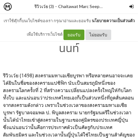
รีวิวเว้ย (3)
–
Chaitawat Marc Seephongsai
เราใช้คุ๊กกี้บนเว็บไซต์ของเรา กรุณาอ่านและยอมรับ
นโยบายความเป็นส่วนตัว
ชีวิตเชลยศึก By เทพ บุญตา
เพื่อใช้บริการเว็บไซต์
ยอมรับ
ไม่ยอมรับ
นนท์
รีวิวเว้ย (1498)
สงครามมหาเอเชียบูรพา หรือหลายคนอาจจะเคย
ได้ยินในชื่อของสงครามแปซิฟิก นับเป็นสมรภูมิหนึ่งของ
สงครามโลกครั้งที่ 2 ที่สร้างความเปลี่ยนแปลงครั้งใหญ่ให้กับโลก
ทั้งใบ และแน่นอนว่าประเทศไทยเองก็เป็นส่วนหนึ่งที่ถูดสั่นคลอน
จากสงครามดังกล่าว เพราะในช่วงเวลาของสงครามมหาเอเชีย
บูรพา รัฐบาลจอมพล ป. พิบูลสงคราม นายกรัฐมนตรีในช่วงเวลา
นั้นได้นำไทยเข้าสู่สงครามในฐานะของคู่มิตรของประเทศญี่ปุ่น
ซึ่งแน่นอนว่านั้นคือการประกาศตัวเป็นศัตรูกับประเทศ
สัมพันธมิตร และในช่วงเวลานั้นญี่ปุ่นได้ใช้ไทยเป็นฐานสำคัญของ