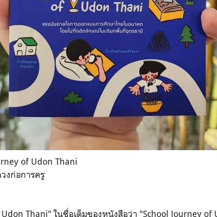
urney of Udon Thani
วงก่อการครู
f Udon Thani
" ในชื่อเต็มของหนังสือว่า "
School Journey of