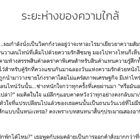
ระยะห่างของความใกล้
น...ผมกำลังนั่งเป็นวิตกกังวลอยู่ว่าจะหาอะไรมาเยียวยาความสัมพั
นวาเลนไทน์ที่เต็มไปด้วยความรักสีชมพู มองไปทางไหนก็เห็นคู
มห้างสรรพสินค้าลดราคาพิเศษสำหรับสินค้าแทนความรู้สึกทั้ง
่อไว้สำหรับคู้รักที่ควงแขนกันมาฉลองวันแห่งความรักด้วยหนั
กนำมาวางขายโก่งราคาโดยไม่แคร์สภาพเศรษฐกิจ มีเท่าไหร่ว
นไทน์วันนั้น...ช่างหนักใจกว่าทุกครั้งที่เคยผ่านมา "หรือมั
เปล่า?" ผมคิดในใจ แม้ลึกๆแอบคาดหวังว่าทุกอย่างคงกลับมาเป
ว่าหัวใจที่แปรเปลียนไปแล้วของเธอคนนั้นเป็นถนนวันเวย์ที่ไม่
รู้สึกแบบนั้นหน่ะเหรอ? คงเพราะบทสนทนาสั้นๆประมาณสองอาท
สักพักได้ไหม?" เธอพูดกับผมคล้ายเป็นการออกคำสั่งมากกว่าที