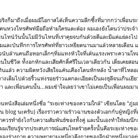
จริงก็มาถึงเมื่อผมมีโอกาสได้เห็นความลึกซึ้งที่มากกว่าเพื่อนร
็นคนหวงโทรศัพท์มือถือห้ามใครแตะต้อง ผมเองยังโดนว่าประจำเ
ไทน์วันนั้นไม่มีวันไหนที่เราคุยจบกันด้วยดีและมีแต่แย่ลงไป
มและบันทึกการโทรศัพท์ที่ยาวเหยียดนานมาแล้วหลายเดือน แ
วนับล้านคนถือหอกเล็กๆทิ่มแทงหัวใจที่เต้นแรงเพราะความโทสะ
นชีวิต ทั้งอกหักและเสียศักดิ์ศรีในเวลาเดียวกัน เตี่ยเคยสอนไ
่ทันแล้ว ความผิดหวังเสียใจแค้นเคืองโดนหักหลัง น้ำตาที่ไหล
บางเต็มไปด้วยริ้วแห่งรอยร้าวแตกละเอียดเป็นผงธุลีจนเกินเยี
า และเพื่อนคนนั้น...ผมเข้าใจเลยว่าเขาไม่เคยเป็นเพื่อนผมมาแ
านหนังสือเล่มหนึ่งชื่อ "ระยะห่างของความใกล้" เขียนโดย "ภู่มณ
ใน blog นะครับ) เรื่องราวความร้าวฉานของตัวเอกกับผู้หญิงที่ค
ควรทำยังไงกับความสัมพันธ์ของทั้งคู่ และนั้นเองทำให้ผมนึก
งที่ผมเรียนรู้จากประสบการณ์แสนโหดร้ายครั้งนั้นคือระยะห่างข
งร่างกาย ความพยายามเหนี่ยวดึงกายของอีกฝ่ายหนึ่งมาอยู่ช