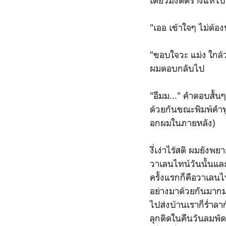
เดี๋ยวมึงติดร่างแหไป
"เออ เข้าใจๆ ไม่ต้อ
"ขอบใจวะ แม่ง ใกล้ว
ผมตอบกลับไป
"อืมม..." คำตอบสั้นๆ
ด้วยกันขณะพิมพ์คำพูด
อกผมในภายหลัง)
งี่เง่าไร้สติ ผมยั
วาเลนไทน์วันนั้นแล
ครั้งแรกก็คือวาเลนไท
อย่างมาด้วยกันมากม
ไปส่งบ้านเราก็ร่ำลา
ลุกติดในคืนวันลมพัด