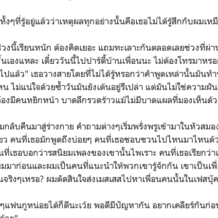
งๆที่รู้อยู่แล้วว่าเหตุผลทุกอย่างนั้นคือเธอไม่ได้รู้สึกกับผมเห
ช่วงนี้เรียนหนัก ต้องคิดเยอะ แถมทะเลาะกันตลอดเลยช่วงที่ผ่
ึ้นเองแหละ เดี๋ยววันนี้ไปปาร์ตี้บ้านเพื่อนนะ ไม่ต้องโทรมาหรอ
องไปแล้ว" เธอวางสายโดยที่ไม่ได้รู้หรอกว่าคำพูดเหล่านั้นมันทำ
 ไม่แน่ใจด้วยซ้ำวันมันยังเต้นอยู่รึเปล่า แต่มันไม่ใช่ความ
นต้องมีคนหยิกหน้า บาดลึกรวดร้าวแม้ไม่มีบาดแผลที่มองเห็นด
ผมกลับคืนมาสู่ร่างกาย คำถามต่างๆเริ่มพรั่งพรูเข้ามาในหัวสมอง 
เดียว คนที่เธอมักพูดถึงบ่อยๆ คนที่เธอชอบชวนไปไหนมาไหนด
ที่เธอบอกว่ารสนิยมเพลงของเขานั้นไพเราะ คนที่เธอเรียกว่าเ
อนผมมาก่อนและผมเป็นคนที่แนะนำให้พวกเขารู้จักกัน เขาเป็นเพ
กันจริงๆเหรอ? ผมตัดสินใจส่งเมสเสสไปหาเพื่อนคนนั้นในเฟสบุ๊ค
ห่างๆแฟนกูหน่อยได้ก็ดีนะเว้ย พอดีมีปัญหากัน อยากเคลียร์กันก่