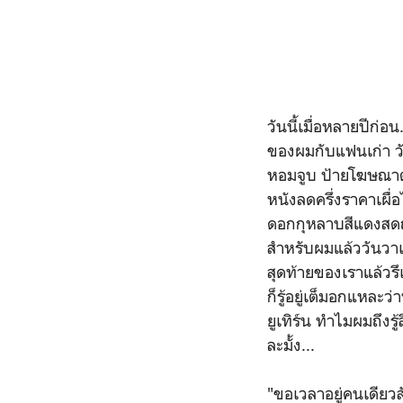
วันนี้เมื่อหลายปีก่อ
ของผมกับแฟนเก่า วั
หอมจูบ ป้ายโฆษณาตา
หนังลดครึ่งราคาเผื
ดอกกุหลาบสีแดงสดถู
สำหรับผมแล้ววันวาเล
สุดท้ายของเราแล้วรึ
ก็รู้อยู่เต็มอกแหละ
ยูเทิร์น ทำไมผมถึง
ละมั้ง...
"ขอเวลาอยู่คนเดียว