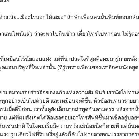
ด้วย"
งห่วงเว้ย...มีอะไรบอกได้เสมอ" สักพักเพื่อนคนนั้นพิมพ์ตอบกลั
าเลนไทน์แล้ว ว่าจะพาไปกินข้าว เดี๋ยวโทรไปหาก่อน ไม่รู้ตอนนี
ที่เหมือนไร้นัยแอบแฝง แต่ที่น่าปวดใจที่สุดคือผมมารู้ภายหลังว
แสนบริสุทธิ์ใจเหล่านั้น (ที่รู้เพราะเพื่อนของเราอีกคนนั่งอยู
งพยายามสมานรอยร้าวลึกของแก้วแห่งความสัมพันธ์ เรานัดไปทาน
ะทุกอย่างเป็นไปด้วยดี และเหมือนจะดีขึ้น หัวข้อสนทนาร่ายยา
น์เมื่อสี่ปีก่อน เราทั้งคู่ยังเด็กมากถ้าพูดกันตามตรง หลังจาก
าย แต่ที่ผมสังเกตได้คือเธอคอยเอาโทรศัพท์ขึ้นมาเช็คอยู่บ่
กันเช่นปกติ ในใจผมเริ่มมีความหวังแม้น้อยนิดก็ตามที แต่มันค
แรง วูบเดียวไฟที่ริบหรี่อยู่แล้วก็ดับไปง่ายดายจนบรรยากาศ