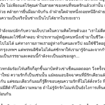
ใจ ไม่เพียงแต่ไร้คุณค่าในสายตาของคนที่หมดรักแล้วเท่านั้น แต
ย คล้ายการยื่นมือมาจับกัน ถ้าฝ่ายใดฝ่ายหนึ่งถอยหนีอีกฝ่ายก็
ในความเป็นจริงนั้นช่างเป็นไปได้ยากในระยะยาว
ผมกำลังจมปลักกับความเจ็บปวดในความคิดโทษตัวเอง "เราไม่ดี
ี่สุดและไร้ซึ่งคำตอบ ฟ้าประทานผู้หญิงคนหนึ่งเข้ามาในชีวิต
ไปไม่ได้ แค่ทางกายภาพเราอยู่ห่างกันคนละทวีป ผมใช้ชีวิตอยู่
ุงเทพฯ แต่พรหมลิขิตไม่ได้แค่ชักพาให้เรามารู้จักและจากกัน
ฟนเป็นภรรยาและตอนนี้กำลังจะเป็นแม่ของลูก...
้วหกล้มร้องไห้เสร็จก็ลุกขึ้นมาปัดหัวเข่าเช็ดแผลถลอก วิ่งครั้ง
นมาใหม่ ความรักก็เป็นเช่นนั้น แม้ผมแอบอิจฉาคนที่มีรักเดียวแล
แต่ขณะเดียวกันผมก็รู้สึกขอบคุณความรักที่ไม่ได้ดั่งหวัง ที่
ม่มีสีดำก็ไม่มีความหมาย ถ้าไม่รู้จักรักไม่แท้เป็นยังไงการเห็
มือนกัน