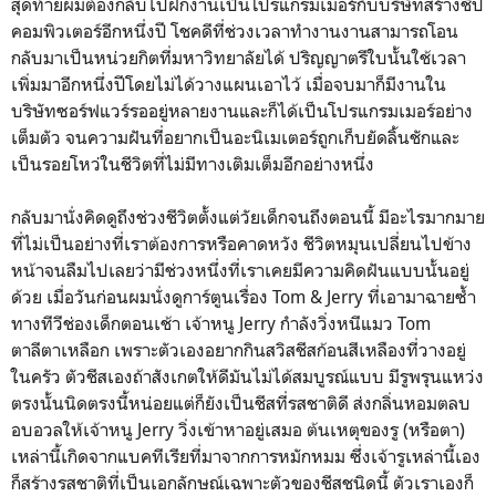
สุดท้ายผมต้องกลับไปฝึกงานเป็นโปรแกรมเมอร์กับบริษัทสร้างชิป
คอมพิวเตอร์อีกหนึ่งปี โชคดีที่ช่วงเวลาทำงานงานสามารถโอน
กลับมาเป็นหน่วยกิตที่มหาวิทยาลัยได้ ปริญญาตรีใบนั้นใช้เวลา
เพิ่มมาอีกหนึ่งปีโดยไม่ได้วางแผนเอาไว้ เมื่อจบมาก็มีงานใน
บริษัทซอร์ฟแวร์รออยู่หลายงานและก็ได้เป็นโปรแกรมเมอร์อย่าง
เต็มตัว จนความฝันที่อยากเป็นอะนิเมเตอร์ถูกเก็บยัดลิ้นชักและ
เป็นรอยโหว่ในชีวิตที่ไม่มีทางเติมเต็มอีกอย่างหนึ่ง
กลับมานั่งคิดดูถึงช่วงชีวิตตั้งแต่วัยเด็กจนถึงตอนนี้ มีอะไรมากมาย
ที่ไม่เป็นอย่างที่เราต้องการหรือคาดหวัง ชีวิตหมุนเปลี่ยนไปข้าง
หน้าจนลืมไปเลยว่ามีช่วงหนึ่งที่เราเคยมีความคิดฝันแบบนั้นอยู่
ด้วย เมื่อวันก่อนผมนั่งดูการ์ตูนเรื่อง Tom & Jerry ที่เอามาฉายซ้ำ
ทางทีวีช่องเด็กตอนเช้า เจ้าหนู Jerry กำลังวิ่งหนีแมว Tom
ตาลีตาเหลือก เพราะตัวเองอยากกินสวิสชีสก้อนสีเหลืองที่วางอยู่
ในครัว ตัวชีสเองถ้าสังเกตให้ดีมันไม่ได้สมบูรณ์แบบ มีรูพรุนแหว่ง
ตรงนั้นนิดตรงนี้หน่อยแต่ก็ยังเป็นชีสที่รสชาติดี ส่งกลิ่นหอมตลบ
อบอวลให้เจ้าหนู Jerry วิ่งเข้าหาอยู่เสมอ ต้นเหตุของรู (หรือตา)
เหล่านี้เกิดจากแบคทีเรียที่มาจากการหมักหมม ซึ่งเจ้ารูเหล่านี้เอง
ก็สร้างรสชาติที่เป็นเอกลักษณ์เฉพาะตัวของชีสชนิดนี้ ตัวเราเองก็