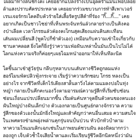
โผล่มาทางลิ้นชักโต๊ะ เคยอยากแปลงร่างเป็นอุลตร้าแมนเพื่อปล่อย
ลำแสงปราบศัตรประหลาด เคยอยากร่วมขบวนการห้าสีเพาเวอร์
เรนเจอร์กระโดดถีบตัวร้ายใส่เสื้อรัดรูปสีดำที่ร้อง "กี๊....กี๊...." เคย
อยากเกิดเป็นชาวไซย่าที่เห็นพระจันทร์แล้วกลายร่างเป็นคิงคอ
งบ้าเลือด เวลาโกรธแล้วต้องตะโกนสุดเสียงแผ่นดินสะเทือน
เส้นผมเปลี่ยนสี (พูดไปก็ขำตัวเอง) เหมือนกับความเข้าใจเกี่ยวกับ
ซานตาคลอส ยิ่งโตก็ยิ่งรู้ว่าความเพ้อฝันเหล่านั้นมันเป็นไปไม่ได้
โลกแห่งความจริงก็ค่อยๆเผยโฉมหน้าออกมาให้เห็นทีละนิด
โตขึ้นมาเข้าสู่วัยรุ่น กลีบกุหลาบบนเส้นทางชีวิตถูกลมแห่ง
ฮอร์โมนพัดปลิวฟุ้งกระจาย เริ่มรู้ว่าความรักชอบ โกรธ หลงเป็น
อย่างไร จากชีวิตที่เด็กไร้เดียงสาลั้นลาวิ่งไล่ตามแมลงปอในทุ่ง
หญ้า กลายเป็นคึกคะนองวิ่งตามอารมณ์ความรู้สึกที่เริ่มซับซ้อน
ซ่อนเงื่อนแปรเปลี่ยนมากขึ้น เริ่มต้นค้นหาจุดยืนตัวตนของตนเอง
ฝันใหญ่บ้างฝันเล็กบ้าง ตัวเองกลายเป็นศูนย์กลางจักรวาล ความ
รู้สึกของตัวเองนั้นมักยิ่งใหญ่และสำคัญกว่าคนอื่นเสมอ ความสนใจ
ในเพศตรงข้ามพลุ่งพล่านคุกรุ่นจนปั่นป่วน หัวปักหัวปำตาม
หาความโรแมนติกเฉกเช่นในภาพยนต์ชวนฝัน ลองผิดมากกว่า
ลองถูก เจ็บตัวช้ำใจเสียน้ำตาและเริ่มเรียนรู้ชีวิตอีกนิดหนึ่งว่ามัน