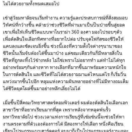
ไม่ได้สวยงามทั้งหมดเสมอไป
เข้าสู่วัยมหาลัยจนเริ่มทำงาน ความรู้และประสบการณ์ที่สั่งสมมอบ
วิทัศน์ที่กว้างขึ้น คล้ายว่าช่วงชีวิตที่ผ่านมาเป็นปีนป่ายขึ้นสู่ยอด
เขาเพื่อให้เห็นชีวิตแบบพาโนราม่า 360 องศา มองไปรอบๆตัว
เพื่อตัดสินใจเลือกทิศทางที่อยากไปต่อ ปรับจุดโฟกัสของชีวิตให้
แคบลงและชัดเจนยิ่งขึ้น ช่วงนี้เองที่ความตั้งใจต่างๆนานาของ
ชีวิตนั้นเริ่มจับต้องได้ขึ้นมาบ้าง แต่ขณะเดียวกันก็มีหลายสิ่งใน
ชีวิตที่ถูกละทิ้งไว้ข้างหลัง ไม่ใช่เพราะไม่อยากทำ แต่ทำไม่ได้ทุก
อย่างพร้อมๆกันต่างหาก ทางเลือกที่มากขึ้นมาพร้อมความหนักใจ
ในการตัดสินใจ และชีวิตที่ไม่ได้สวยงามมาแต่ไหนแต่ไร ก็เริ่มวิ่น
แหว่งมากขึ้นไปอีก หลุมแห่งความฝันหลายอย่างที่ไม่มีทางถมเต็ม
ได้ชีวิตผุดโผล่ขึ้นมาอย่างหลีกเลี่ยงไม่ได้
เมื่อขึ้นปีสี่คณะวิทยาศาสตร์คอมพิวเตอร์ ผมต้องตัดสินใจเลือกเอก
สาขาวิชาที่อยากเรียนมากที่สุด เพราะหลังจากหลุดพ้นรั้ว
มหาวิทยาลัยไป ช่วงเวลาแห่งการเรียนรู้ที่เข้มข้นนี้จะช่วยให้หา
งานตรงตามที่ตัวเองต้องการได้ มีสองทางให้เลือก หนึ่งคือเรียน
เขียนโปรแกรมแบบฮาร์ดคอร์ จบมาก็เป็นโปรแกรมเมอร์งานเยอะ