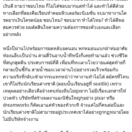
เงินดี ถามว่าชอบไหม ก็ไม่ได้ชอบมากแต่ทำได้ และทำได้ดีด้วย
ทางเลือกที่สองคือเรียนทำคอมพิวเตอร์อะนิเมชั่น จบมาหางานโค
รตยากเงินโครตน้อย ชอบไหม? ชอบมาก ทำได้ไหม? ทำได้ดีพอ
สมควรด้วย ผมตัดสินใจตามความต้องการของตัวเองและเลือก
อย่างหลัง
หนึ่งปีผ่านไปพร้อมการอดหลับอดนอน พกหมอนแบกผ้าห่มอาศัย
ห้องแล็บเป็นบ้าน สามสี่วันอาบน้ำทีหนึ่งก็เคยทำมาแล้ว ช่วงชีวิต
ที่สนุกสุดตีน ประสบการณ์ที่ดี เพื่อนที่ทะเลาะโวยวายแต่สุดท้ายก็
กลายเป็นซี้กัน สายน้ำของเวลาผ่านไปอย่างรวดเร็วพร้อมกับ
ความจริงที่กลับเข้ามากระแทกหน้าว่าหางานทำไม่ได้ สมัครที่ไหน
เขาก็ไม่รับนักเรียนต่างชาติ (ตอนนั้นเรียนอยู่ที่ seattle) เพราะ
เหตุผลอย่างเดียวคือจ้างคนท้องถิ่นไม่ยุ่งยาก ไม่มีเรื่องเอกสารให้
ปวดหัว บริษัทที่สร้างผลงานอะนิชั่นใหญ่ๆอย่าง pixar หรือ
dreamworks ก็คัดเอาแค่หัวของหัวกะทิ จ้างแค่ไม่กี่คนต่อปีและ
นักเรียนต่างชาติไม่สามารถอยู่ประเทศเขาได้อย่างถูกกฏหมายโดย
ไม่มีบริษัทจ้างงาน