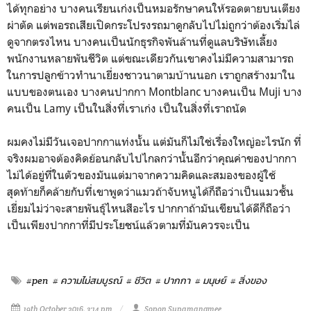
ได้ทุกอย่าง บางคนเรียนเก่งเป็นหมอรักษาคนให้รอดตายบนเตียง
ผ่าตัด แต่พอรถเสียเปิดกระโปรงรถมาดูกลับไปไม่ถูกว่าต้องเริ่มไล่
ดูจากตรงไหน บางคนเป็นนักธุรกิจพันล้านที่ดูแลบริษัทเลี้ยง
พนักงานหลายพันชีวิต แต่ขณะเดียวกันเขาคงไม่มีความสามารถ
ในการปลูกข้าวทำนาเยี่ยงชาวนาตามบ้านนอก เราถูกสร้างมาใน
แบบของตนเอง บางคนปากกา Montblanc บางคนเป็น Muji บาง
คนเป็น Lamy เป็นในสิ่งที่เราเก่ง เป็นในสิ่งที่เราถนัด
ผมคงไม่มีวันเจอปากกาแท่งนั้น แต่มันก็ไม่ใช่เรื่องใหญ่อะไรนัก ที่
จริงผมอาจต้องคิดย้อนกลับไปไกลกว่านั้นอีกว่าคุณค่าของปากกา
ไม่ได้อยู่ที่ในตัวของมันแต่มาจากความคิดและสมองของผู้ใช้
สุดท้ายก็คล้ายกับที่เขาพูดว่าแมวถ้าจับหนูได้ก็ถือว่าเป็นแมวชั้น
เยี่ยมไม่ว่าจะสายพันธุ์ไหนสีอะไร ปากกาถ้ามันเขียนได้ดีก็ถือว่า
เป็นเพียงปากกาที่มีประโยชน์แล้วตามที่มันควรจะเป็น
#pen
# ความไม่สมบูรณ์
# ชีวิต
# ปากกา
# มนุษย์
# สิ่งของ
19th October 2016, 3:14 pm
Sopon Supamangmee