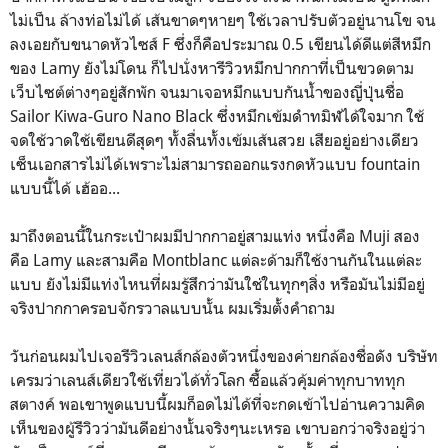
ไม่เป็น ล้างท่อไม่ได้ เส้นขาดๆหายๆ ใช้เวลาปรับตัวอยู่นานโข จน
ลงเอยกับขนาดหัวไซส์ F ซึ่งก็คือประมาณ 0.5 เขียนได้ดีแต่สีหมึก
ของ Lamy ยังไม่โดน ก็ไปนั่งหารีวิวหมึกปากกาที่เป็นขวดตาม
เว็บไซต์ต่างๆอยู่สักพัก จนมาเจอหมึกแบบกันน้ำของญี่ปุ่นชื่อ
Sailor Kiwa-Guro Nano Black ซึ่งหมึกเข้มดำทมิฬได้ใจมาก ใช้
จดใช้วาดใช้เขียนดีสุดๆ ทั้งลื่นทั้งเข้มเส้นสวย เสียอยู่อย่างเดียว
เซ็นเอกสารไม่ได้เพราะไม่สามารถออกแรงกดหัวแบบ fountain
แบบนี้ได้ เฮ้ออ...
มาถึงตอนนี้ในกระเป๋าผมมีปากกาอยู่สามแท่ง หนึ่งคือ Muji สอง
คือ Lamy และสามคือ Montblanc แต่ละด้ามก็ใช้งานกันในแต่ละ
แบบ ยังไม่มีแท่งไหนที่ผมรู้สึกว่ามันใช่ในทุกๆสิ่ง หรือมันไม่มีอยู่
จริงปากกาครอบจักรวาลแบบนั้น ผมเริ่มตั้งคำถาม
วันก่อนผมไปเจอรีวิวเลนส์กล้องตัวหนึ่งของค่ายกล้องชื่อดัง บริษัท
เครมว่าเลนส์เดียวใช้เที่ยวได้ทั่วโลก ซื้อแล้วคุ้มค่าทุกบาททุก
สตางค์ พอเขาพูดแบบนี้ผมก็อดไม่ได้ที่จะกดเข้าไปอ่านความคิด
เห็นของผู้รีวิวว่ามันดีอย่างนั้นจริงๆนะเหรอ เขาบอกว่าจริงอยู่ว่า