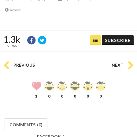
Report
1.3k
SUBSCRIBE
VIEWS
PREVIOUS
NEXT
1
0
0
0
0
0
COMMENTS
(
0)
FACEBOOK
(