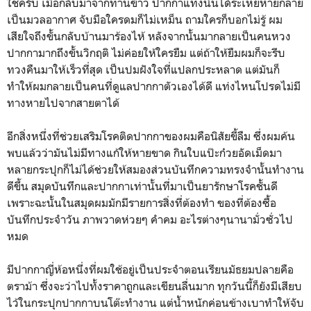
ใช่ครับ เมื่อกลับมาจากทานข้าว ปากกาแท่งนั้นได้ระเหยหายกลาย
เป็นมวลอากาศ จับมือใครดมก็ไม่เหม็น ถามใครก็บอกไม่รู้ ผม
เสียใจถึงขั้นกลับบ้านมาร้องไห้ หลังจากนั้นมากลายเป็นคนหวง
ปากกามากถึงขั้นวิกฤติ ไม่ค่อยให้ใครยืม แต่ถ้าให้ยืมผมก็จะรีบ
ทวงคืนมาให้เร็วที่สุด เป็นปมฝังใจที่แปลกประหลาด แต่มันก็
ทำให้ผมกลายเป็นคนที่ดูแลปากกาตัวเองได้ดี แท่งไหนโปรดไม่มี
ทางหายไปจากสายตาได้
อีกสิ่งหนึ่งที่ช่วยเสริมโรคติดปากกาของผมคือนิสัยขี้ลืม ซึ่งผมค้น
พบแล้วว่ามันไม่มีทางแก้ให้หายขาด กินใบแป๊ะก๋วยอัดเม็ดมา
หลายกระปุกก็ไม่ได้ช่วยให้สมองส่วนบันทึกความทรงจำนั้นทำงาน
ดีขึ้น สมุดบันทึกและปากกาเท่านั้นที่มาเป็นยารักษาโรคชั้นดี
เพราะฉะนั้นในสมุดผมมักมีรายการสิ่งที่ต้องทำ ของที่ต้องซื้อ
บันทึกประจำวัน ภาพวาดห่วยๆ คำคม อะไรต่างๆนานามั่วซั่วไป
หมด
มีปากกาญี่ห้อหนึ่งที่ผมใช้อยู่เป็นประจำตอนเรียนมัธยมปลายคือ
ตราม้า ซึ่งจะว่าไปทั้งราคาถูกและเขียนลื่นมาก ทุกวันนี้ก็ยังมีเสียบ
ไว้ในกระปุกปากกาบนโต๊ะทำงาน แต่น้ำหนักค่อนข้างเบาทำให้จับ