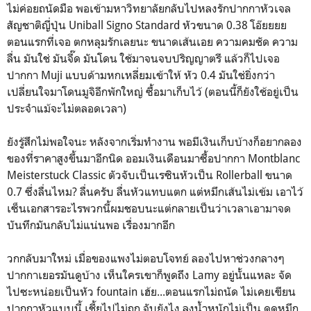
ไม่ค่อยถนัดมือ พอเข้ามหาวิทยาลัยกลับไปหลงรักปากกาหัวเจล
สัญชาติญี่ปุ่น Uniball Signo Standard หัวขนาด 0.38 โอ๊ยยยย
ตอนแรกที่เจอ ตกหลุมรักเลยนะ ขนาดเส้นเอย ความคมชัด ความ
ลื่น มันใช่ มันจี๊ด มันโดน ใช้มาจนจบปริญญาตรี แล้วก็ไปเจอ
ปากกา Muji แบบด้ามหกเหลี่ยมเข้าให้ หัว 0.4 มันใช่ยิ่งกว่า
เปลี่ยนใจมาโดนมูจิอีกพักใหญ่ ซื้อมาเก็บไว้ (ตอนนี้ก็ยังใช้อยู่เป็น
ประจำแม้จะไม่ตลอดเวลา)
ยังรู้สึกไม่พอใจนะ หลังจากเริ่มทำงาน พอมีเงินเก็บบ้างก็อยากลอง
ของที่ราคาสูงขึ้นมาอีกนิด ออมเงินเดือนมาซื้อปากกา Montblanc
Meisterstuck Classic ตัวจับเป็นเรซินหัวเป็น Rollerball ขนาด
0.7 ซึ่งลื่นไหม? ลื่นครับ ลื่นหัวแทบแตก แต่หมึกเส้นไม่เข้ม เอาไว้
เซ็นเอกสารอะไรพวกนี้ผมชอบนะแต่กลายเป็นว่าเวลาเอามาจด
บันทึกมันกลับไม่แน่นพอ เรื่องมากอีก
วกกลับมาใหม่ เมื่อของแพงไม่ตอบโจทย์ ลองไปหาช่วงกลางๆ
ปากกาเยอรมันดูบ้าง เห็นใครเขาก็พูดถึง Lamy อยู่นั้นแหละ จัด
ไปซะหน่อยเป็นหัว fountain เฮ้ย...ตอนแรกไม่ถนัด ไม่เคยเขียน
ปากกาหัวแบบนี้ เชี้ยไปไม่ถูก จับยังไง ลงน้ำหนักไม่เป็น ดูดหมึก