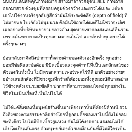
มันเป็นเลนส์ที่คุณภาพดีมาก สร้างมาจากวัสดุชั้นเยี่ยม ภาพถ่าย
ออกมาสวย ช่วงซูมที่ครอบคลุมช่วงกว้างและยาวได้เยอะ แต่พอ
เอาไปใช้งานจริงๆกลับรู้สึกว่ามันให้ระยะชัดลึก (depth of field) ที่
ไม่มากพอ โบเก้ยังไม่นุ่มนวล คือมันใช้ถ่ายได้แต่ก็ไม่ใช่ว่าจะเลิศ
เลออย่างที่บริษัทพยายามกล่าวอ้าง สุดท้ายเขาต้องส่งเลนส์คืนร้าน
เพราะมันพยายามเป็นทุกอย่างมากเกินไป แต่กลับทำทุกอย่างได้
ครึ่งๆกลางๆ
ย้อนกลับมาคิดถึงปากกาทั้งสามด้ามของตัวเองอีกครั้ง ทุกอย่าง
ย่อมมีข้อดีและข้อด้อย มีบิดเบี้ยวและจุดตำหนิที่เป็นเอกลักษณ์ของ
ตัวเองกันทั้งนั้น ไม่มีหรอกความเพอร์เฟคไร้ที่ติ ยกตัวอย่างง่ายๆ
อย่างเลนส์กล้องที่มีช่วงซูมที่กว้างก็ต้องยอมทิ้งคุณสมบัติบางอย่าง
ไว้ข้างหลังเช่นระยะชัดลึก ปากกาที่สามารถตอบโจทย์ทุกอย่างใน
ชีวิตในเป็นเรื่องที่เป็นไปไม่ได้
ไม่ใช่แค่สิ่งของที่มนุษย์สร้างขึ้นมาเพียงเท่านั้นที่ต้องมีตำหนิ รวม
ถึงสิ่งของตามธรรมชาติอย่างโลกที่ดูกลมดิ๊กของเราใบนี้ยังไม่กลม
ซะทีเดียว ใบไม้มีบิดเบี้ยวรูแหว่ง ต้นไม้โค้งงอตามแรงลมไม่ได้
เติบโตเป็นเส้นตรง ตัวมนุษยย์เองด้วยเหมือนกันที่มีไม่มีใครเป็น