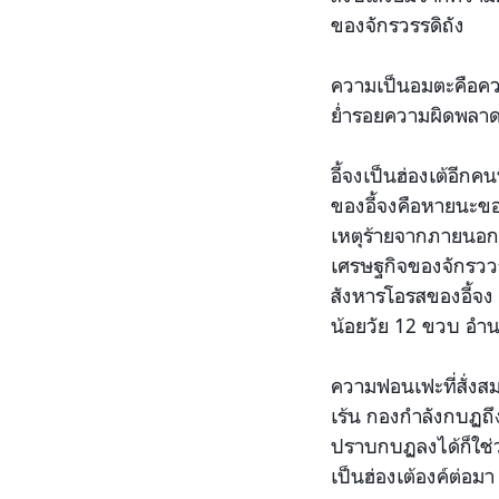
ของจักรวรรดิถัง
ความเป็นอมตะคือคว
ย่ำรอยความผิดพลาดข
อี้จงเป็นฮ่องเต้อีกค
ของอี้จงคือหายนะของ
เหตุร้ายจากภายนอก
เศรษฐกิจของจักรววรด
สังหารโอรสของอี้จง 
น้อยวัย 12 ขวบ อำนา
ความฟอนเฟะที่สั่งส
เร้น กองกำลังกบฏถึง
ปราบกบฏลงได้ก็ใช่ว่
เป็นฮ่องเต้องค์ต่อ