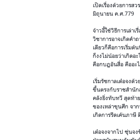
เปิดเรื่องด้วยการสว
มิถุนายน ค.ศ.779
จ้าวอี้ใช้วิธีการเล่
วิชาการอาจเกิดคำถาม
เดียวก็คือการเริ่มต
ก็งงไม่น้อยว่าเกิดอะ
คือกบฏอันสื่อ คืออะ
เริ่มรัชกาลเต๋อจงด
ขึ้นตรงกับราชสำนั
คลังยิ่งทับทวี สุดท
ของเหล่าขุนศึก จากน
เกิดการรีดเค้นภาษ
เต๋อจงจากไป ซุ่นจง