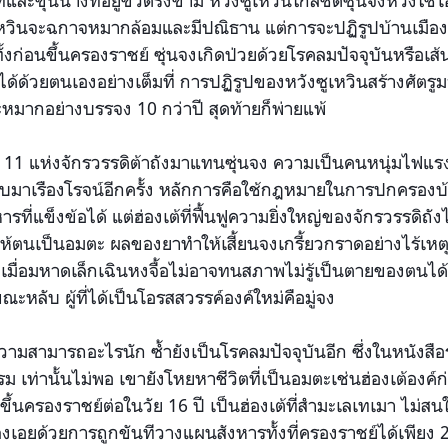
ีและขุนนางที่อยู่ขั้วตรงข้าม หวังซูเหวินใกล้ชิดซุ่นจงหวังใช้
ูเหวินจะฉกาจหมากล้อมและมีปณิธาน แต่การจะปฏิรูปบ้านเมืองก
ั้งก่อนขึ้นครองราชย์ ซุ่นจงเกิดป่วยด้วยโรคลมปัจจุบันหรือเส
ด้ด้วยตนเองอย่างเต็มที่ การปฏิรูปของหวังซูเหวินสร้างศัตรู
ะหมากอย่างบรรจง 10 กว่าปี สุดท้ายก็พ่ายแพ้
ค์ที่ 11 แห่งจักรวรรดิต้าถังมาแทนซุ่นจง ความเป็นคนหนุ่มไ
ับมาเรืองโรจน์อีกครั้ง หลักการคือใช้กฎหมายในการปกครองบ้าน
่แข็งข้อได้ แต่ฮ่องเต้ที่ฟื้นฟูความยิ่งใหญ่ของจักรวรรดิถ
ให้ตนเป็นอมตะ ผลของยาทำให้เสี้ยนจงเกรี้ยวกราดอย่างไร้เหต
 เมื่อมหาดเล็กเฉินหงจื้อไม่อาจทนสภาพไม่รู้เป็นตายของตนได้
ณะหลับ ผู้ที่ได้เป็นโอรสสวรรค์องค์ใหม่คือมู่จง
่มีความสามารถอะไรนัก ซ้ำยังเป็นโรคลมปัจจุบันอีก ซึ่งในหนังสือร
 เท่านั้นไม่พอ เขายังโหยหาชีวิตที่เป็นอมตะเช่นฮ่องเต้องค์ก่
จงขึ้นครองราชย์ต่อในวัย 16 ปี เป็นฮ่องเต้ที่สำมะเลเทเมา ไม่ส
ลงเอยด้วยการถูกขันทีวางแผนสังหารทั้งที่ครองราชย์ได้เพียง 2