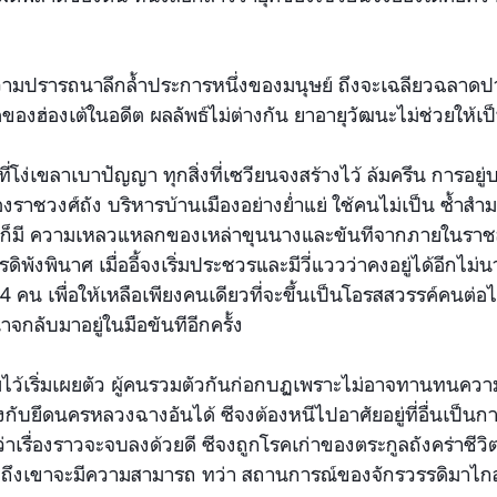
ามปรารถนาลึกล้ำประการหนึ่งของมนุษย์ ถึงจะเฉลียวฉลาดป
องฮ่องเต้ในอดีต ผลลัพธ์ไม่ต่างกัน ยาอายุวัฒนะไม่ช่วยให้เป
นที่โง่เขลาเบาปัญญา ทุกสิ่งที่เซวียนจงสร้างไว้ ล้มครึน การอยู่
ราชวงศ์ถัง บริหารบ้านเมืองอย่างย่ำแย่ ใช้คนไม่เป็น ซ้ำสำมะ
ก็มี ความเหลวแหลกของเหล่าขุนนางและขันทีจากภายในราชส
ิพังพินาศ เมื่ออี้จงเริ่มประชวรและมีวี่แววว่าคงอยู่ได้อีกไม
4 คน เพื่อให้เหลือเพียงคนเดียวที่จะขึ้นเป็นโอรสสวรรค์คนต่อไ
จกลับมาอยู่ในมือขันทีอีกครั้ง
มไว้เริ่มเผยตัว ผู้คนรวมตัวกันก่อกบฏเพราะไม่อาจทานทนคว
กับยึดนครหลวงฉางอันได้ ซีจงต้องหนีไปอาศัยอยู่ที่อื่นเป็นก
าเรื่องราวจะจบลงด้วยดี ซีจงถูกโรคเก่าของตระกูลถังคร่าชีวิต
มา ถึงเขาจะมีความสามารถ ทว่า สถานการณ์ของจักรวรรดิมาไกล