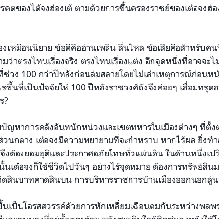
รรคตของไต้จงฮ่องเต้ ตามด้วยการขึ้นครองราชย์ของเต๋อจงฮ่องเ
าเรื่องเหมือนนิยาย ข้อดีคืออ่านเพลิน ลื่นไหล ข้อเสียคือสำหรับ
ว่าตรงไหนเรื่องจริง ตรงไหนเรื่องแต่ง อีกจุดหนึ่งที่อาจจะไม่เ
้นที่ช่วง 100 กว่าปีหลังก่อนล่มสลายโดยไม่เล่าเหตุการณ์ก่อนห
ไรขึ้นที่เป็นปัจจัยให้ 100 ปีหลังราชวงศ์ถังจึงค่อยๆ เสื่อมทรุ
ไร?
้วยปัญหาการคลังอันหนักหน่วงและเขตทหารในเมืองต่างๆ ที่ตั้
กส่วนกลาง เต๋อจงมีความพยายามที่จะกำหราบ หากไร้ผล ยิ่ง
้ายจึงต้องยอมยุติและประกาศอภัยโทษทั่วแผ่นดิน ในด้านหนึ่งเป
ั้นเต๋อจงก็ใช้ชีวิตไปวันๆ อย่างไร้จุดหมาย ต้องการทรัพย์สินมา
ี ติดสินบาทคาดสินบน การบริหารราชการบ้านเมืองออกนอกลู่
ขึ้นเป็นโอรสสวรรค์ด้วยการหักเหลี่ยมเฉือนคมกันระหว่างพลพ