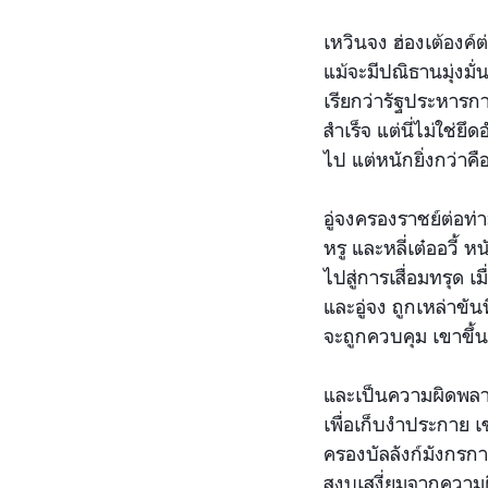
เหวินจง ฮ่องเต้องค์
แม้จะมีปณิธานมุ่งมั่
เรียกว่ารัฐประหารกาน
สำเร็จ แต่นี่ไม่ใช่ย
ไป แต่หนักยิ่งกว่าค
อู่จงครองราชย์ต่อท
หรู และหลี่เต๋ออวี้ ห
ไปสู่การเสื่อมทรุด 
และอู่จง ถูกเหล่าขั
จะถูกควบคุม เขาขึ้น
และเป็นความผิดพลาด
เพื่อเก็บงำประกาย 
ครองบัลลังก์มังกรกา
สงบเสงี่ยมจากความผิ