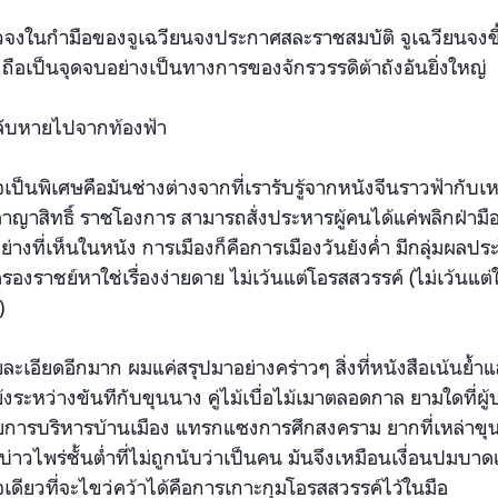
วจงในกำมือของจูเฉวียนจงประกาศสละราชสมบัติ จูเฉวียนจงขึ
ง ถือเป็นจุดจบอย่างเป็นทางการของจักรวรรดิต้าถังอันยิ่งใหญ่
 ลับหายไปจากท้องฟ้า
สนใจเป็นพิเศษคือมันช่างต่างจากที่เรารับรู้จากหนังจีนราวฟ้ากับเ
าญาสิทธิ์ ราชโองการ สามารถสั่งประหารผู้คนได้แค่พลิกฝ่ามือ ไ
างที่เห็นในหนัง การเมืองก็คือการเมืองวันยังค่ำ มีกลุ่มผลประโ
ครองราชย์หาใช่เรื่องง่ายดาย ไม่เว้นแต่โอรสสวรรค์ (ไม่เว้นแต
)
รายละเอียดอีกมาก ผมแค่สรุปมาอย่างคร่าวๆ สิ่งที่หนังสือเน้น
ย้งระหว่างขันทีกับขุนนาง คู่ไม้เบื่อไม้เมาตลอดกาล ยามใดที่ผ
ายการบริหารบ้านเมือง แทรกแซงการศึกสงคราม ยากที่เหล่าข
งบ่าวไพร่ชั้นต่ำที่ไม่ถูกนับว่าเป็นคน มันจึงเหมือนเงื่อนปม
ียวที่จะไขว่คว้าได้คือการเกาะกุมโอรสสวรรค์ไว้ในมือ