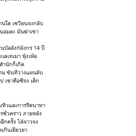
านใด เซวียนจงกลับ
็นอมตะ มันฆ่าเขา
บนบัลลังก์มังกร 14 ปี
เลเทเมา ฟุ้งเฟ้อ
ำนักก็เกิด
่นาน ขันทีวางแผนลับ
ป เขาคือซีจง เด็ก
ามหิวและการรีดนาทา
ารชั่วคราว ภายหลัง
อีกครั้ง ได้จาวจง
เกินเยียวยา