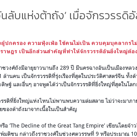
ันลับแห่งต้าถัง’ เมื่อจักรวรรดิ
้ปกครอง ความฟุ้งเฟ้อ ใช้คนไม่เป็น ควบคุมบุคลากรไม่ไ
งราษฎร เป็นอีกส่วนสำคัญที่ทำให้จักรวรรดิอันยิ่งใหญ่ต้อง
อราชวงศ์ถังมีอายุยาวนานถึง 289 ปี มีนครฉางอันเป็นเมืองหล
 ล้านคน เป็นจักรวรรดิที่รุ่งเรืองที่สุดในประวัติศาสตร์จีน ทั
ิษฐ์ และอื่นๆ อาจพูดได้ว่าเป็นจักรวรรดิที่ยิ่งใหญ่ที่สุดในโล
ักรวรรดิที่ยิ่งใหญ่แห่งไหนไม่พานพบความล่มสลาย ไม่ว่าจะมา
ยของต้าถังมาจากเนื้อในเป็นสำคัญ
’ หรือ ‘The Decline of the Great Tang Empire’ เขียนโดยจ้าว
ิมพ์มติชน กล่าวถึงราชวงศ์ในช่วงศตวรรษที่ 9 หรือประมาณ 10