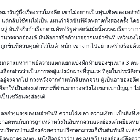
ต่อมารับรู้ถึงเรื่องราวในอดีต เขาไม่อยากเป็นหุ่นเชิดของเหล่
น แต่กลับใช้คนไม่เป็น แผนกำจัดขันทีผิดพลาดทั้งสองครั้ง โดยเฉพ
ลู่ อันที่จริงถ้าเรียกตามศัพท์รัฐศาสตร์สมัยนี้ควรจะเรียกว่า
ึดอำนาจจากฮ่องเต้ มันคือการยึดอำนาจจากเหล่าขันที เหวินจงไม่
ือถูกขันทีควบคุมตัวไว้ในตำหนัก เขาจากไปอย่างเศร้าสร้อยด้วย
่ามกลางมหากาพย์ความแตกแยกแบ่งฝักฝ่ายของขุนนาง 3 คน-หลี
นังสือกล่าวว่าเป็นการต่อสู้แบ่งฝักฝ่ายที่รุนแรงที่สุดในประวัติ
เมื่ออู่จงจากไป กวงหวังจากตำหนักสิบหกจวน ผู้เป็นอาของอดีตฮ
นทียกให้เป็นฮ่องเต้เพราะที่ผ่านมากวงหวังโง่เขลาเบาปัญญา ไม่
เป็นเซวียนจงฮ่องเต้
อย่างแรงของเหล่าขันที ความโง่เขลา ความเงียบ เป็นสิ่งที
เขาอดทนกับการถูกเหล่าหวังในสิบหกจวนและฮ่องเต้เหยียดหยาม
รบริหารบ้านเมืองด้วยความปรีชาสามารถก็เริ่มต้นทันที เหล่าขั
ดพลาดของตน หนังสือกล่าวว่ายุคของเซวียนจงฮ่องเต้คือความรุ