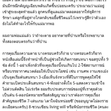
มันมีกรณีกตัญญูเฉียบพลันเก
ิดขึ้นบ่อยนะครับ ประมาณว่าแม่อยู่
เข้าสู่ระย
ะสุดท้ายแล้ว ลูกคนที่ดูแลแม่มาตลอดอยากใ
ห้ยุติการ
รักษา แต่ลูกที่อยู่ห่างไกลกลับขอ
ยื้อชีวิตแม่ไว้เพราะรู้สึก
ว่าตัวเอง
ยังไม่ได้ทำอะไรให
้กับแม่มากพอ
ผมถามพ่อแม่แล้ว ว่าถ้าจะตาย อยากตายที่บ้านหรือโรงพยาบา
ล
ทั้งสองตอบตรงกันว่าที่บ้าน
การคุยเรื่องความตาย บางครอบครัวก็ง่าย บางครอบครัวก็ยาก
หนังสือเล่มนี้จึงทำหน้าที่
เป็นผู้ช่วยให้เกิดการสนทนา
ขอสรุปทั้ง 9
ข้อ ดังนี้ 1-อย่าเพิ่งกลัวที่จะคุยเรื
่องนี้จนเกินไป 2-ใช้สถานการณ์
หรือบรรยากาศ
แวดล้อมให้เป็นประโยชน์ เช่น งานศพ งานเชงเม้ง
เป็นจุดเริ่มต้นสนทนา 3-เมื่อเห็นจังหวะที่ดีในกา
รพูดคุยให้ใช้
คำถามเปิดประเ
ด็นสนทนา 4-ฟังอย่างตั้งใจ 5-แสดงความเข้าใจ
ไม่ด่วนตัดสิน ไม่เร่งรัด ยอมรับประสบการณ์ของผู้ที่เ
ราคุยด้วย
เป็นต้น 6-ลองนัดหมายหรือส่งสัญญาณว
่าเราต้องการคุยเรื่อง
สำคัญ
ของชีวิต 7-เล่นเกม ‘เดาใจฉันหน่อยซิ’ (ขออนุญาตไม่ลงราย
ละเอียดนะ
ครับ) 8-ชวนเขียน living will หรือพินัยกรรมชีวิต (คนละ