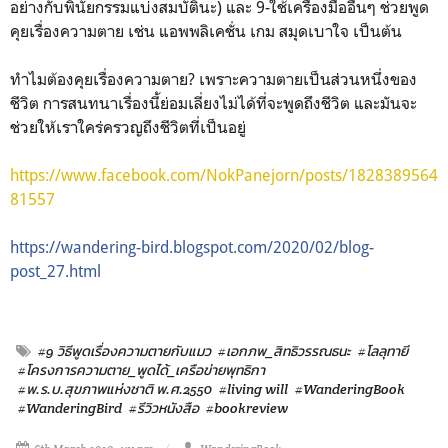
อย่างกับพินัยกรรมแบ่ง
สมบัตินะ) และ 9-ใช้เครื่องมืออื่นๆ ช่วยพูด
คุยเรื่องความตาย เช่น แอพพลิเคชั่น เกม สมุดเบาใจ เป็นต้น
ทำไมต้องคุยเรื่องความตาย? เพราะความตายเป็นส่วนหนึ่งข
อง
ชีวิต การสนทนาเรื่องนี้ย่อมเลี่ย
งไม่ได้ที่จะพูดถึงชีวิต และมันจะ
ช่วยให้เราใคร่ครวญ
ถึงชีวิตที่เป็นอยู่
https://www.facebook.com/NokPanejorn/posts/1828389564
81557
https://
wandering-bird.blogspot.com
/2020/02/blog-
post_27.html
#9 วิธีพูดเรื่องความตายกับแมว
#เอกภพ_สิทธิวรรณธนะ
#โลลุทายี
#โครงการความตาย_พูดได้_เครือข่ายพุทธิกา
#พ.ร.บ.สุขภาพแห่งชาติ พ.ศ.2550
#living will
#WanderingBook
#WanderingBird
#รีวิวหนังสือ
#bookreview