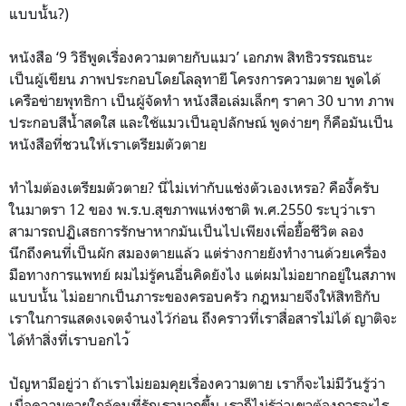
แบบนั้น?)
หนังสือ ‘9 วิธีพูดเรื่องความตายกับแมว
’ เอกภพ สิทธิวรรณธนะ
เป็นผู้เขียน ภาพประกอบโดยโลลุทายี โครงการความตาย พูดได้
เครือข่ายพุทธิกา เป็นผู้จัดทำ หนังสือเล่มเล็กๆ ราคา 30 บาท ภาพ
ประกอบสีน้ำสดใส และใช้แมวเป็นอุปลักษณ์ พูดง่ายๆ ก็คือมันเป็น
หนังสือที่ชวนใ
ห้เราเตรียมตัวตาย
ทำไมต้องเตรียมตัวตาย? นี่ไม่เท่ากับแช่งตัวเองเหร
อ? คืองี้ครับ
ในมาตรา 12 ของ พ.ร.บ.สุขภาพแห่งชาติ พ.ศ.2550 ระบุว่าเรา
สามารถปฏิเสธการร
ักษาหากมันเป็นไปเพียงเพื่อ
ยื้อชีวิต ลอง
นึกถึงคนที่เป็นผัก สมองตายแล้ว แต่ร่างกายยังทำงานด้วยเครื
่อง
มือทางการแพทย์ ผมไม่รู้คนอื่นคิดยังไง แต่ผมไม่อยากอยู่ในสภาพ
แบบน
ั้น ไม่อยากเป็นภาระของครอบครัว
กฎหมายจึงให้สิทธิกับ
เราในก
ารแสดงเจตจำนงไว้ก่อน ถึงคราวที่เราสื่อสารไม่ได้
ญาติจะ
ได้ทำสิ่งที่เราบอกไว
ปัญหามีอยู่ว่า ถ้าเราไม่ยอมคุยเรื่องความต
าย เราก็จะไม่มีวันรู้ว่า
เมื่อ
ความตายใกล้คนที่รักเรามากข
ึ้น เราก็ไม่รู้ว่าเขาต้องการอะ
ไร