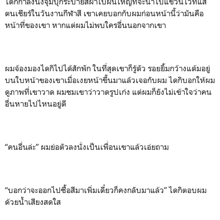
ไดกิกำลังนั่งจุ้มปุ๊กระบายสีผ้าใบผืนใหญ่ที่จะนำไปแขวนไว้ที่แส
ตนเชียร์ในวันงานกีฬาสี เขาเคยบอกกับผมก่อนหน้านี้ว่ามันคือ
หน้าที่ของเขา หากแต่ผมไม่พบใครอื่นนอกจากเขา
ผมจ้องมองไดกิไปได้สักพัก ในที่สุดเขาก็รู้ตัว รอยยิ้มกว้างแต้มอยู่
บนใบหน้าของเขาเมื่อเงยหน้าขึ้นมาแล้วเจอกับผม ไดกิบอกให้ผม
ดูภาพที่เขาวาด ผมชมเขาว่าวาดรูปเก่ง แต่ผมก็ยังไม่เข้าใจว่าคน
อื่นหายไปไหนอยู่ดี
“คนอื่นล่ะ” ผมย่อตัวลงนั่งเป็นเพื่อนเขาแล้วเอ่ยถาม
“บอกว่าจะออกไปซื้อสีมาเพิ่มเดี๋ยวก็คงกลับมาแล้ว” ไดกิตอบผม
ด้วยน้ำเสียงสดใส