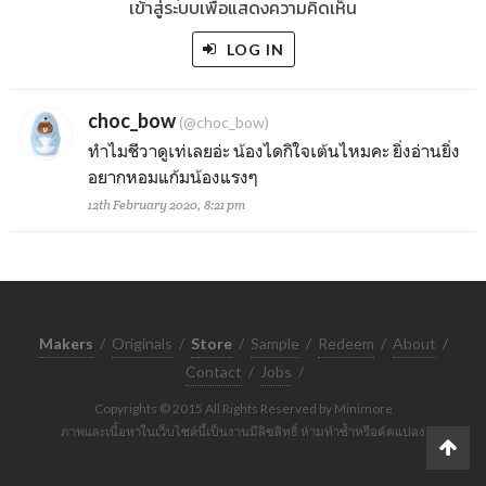
เข้าสู่ระบบเพื่อแสดงความคิดเห็น
LOG IN
choc_bow
(@choc_bow)
ทำไมชีวาดูเท่เลยอ่ะ น้องไดกิใจเต้นไหมคะ ยิ่งอ่านยิ่ง
อยากหอมแก้มน้องแรงๆ
12th February 2020, 8:21 pm
Makers
/
Originals
/
Store
/
Sample
/
Redeem
/
About
/
Contact
/
Jobs
/
Copyrights © 2015 All Rights Reserved by Minimore
ภาพและเนื้อหาในเว็บไซต์นี้เป็นงานมีลิขสิทธิ์ ห้ามทำซ้ำหรือดัดแปลง