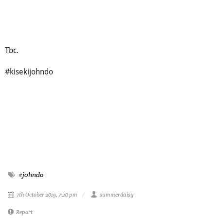
Tbc.
#kisekijohndo
#johndo
7th October 2019, 7:20 pm
summerdaisy
Report