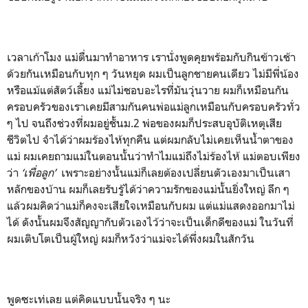
เวลาเก้าโมง แม่ตื่นมาทำอาหาร เรานั่งพูดคุยพร้อมกับกินข้าวเช้า
ด้วยกันเหมือนกับทุก ๆ วันหยุด ผมเป็นลูกชายคนเดียว ไม่มีพี่น้อง
หรือแม้แต่สัตว์เลี้ยง แม่ไม่ชอบอะไรที่มันวุ่นวาย ผมก็เหมือนกัน
ครอบครัวของเราเคยมีสามกันคนพ่อแม่ลูกเหมือนกับครอบครัวทั่ว
ๆ ไป จนถึงช่วงที่ผมอยู่ชั้นม.2 พ่อของผมก็ประสบอุบัติเหตุเสีย
ชีวิตไป จำได้ว่าผมร้องไห้ทุกคืน แต่ผมกลับไม่เคยเห็นน้ำตาของ
แม่ ผมเคยถามแม่ในตอนนั้นว่าทำไมแม่ถึงไม่ร้องไห้ แม่ตอบเพียง
ว่า
‘เพื่อลูก’
เพราะอย่างนั้นแม่ก็เลยต้องเปลี่ยนตัวเองมาเป็นเสา
หลักของบ้าน ผมก็เลยรับรู้ได้ว่าความรักของแม่นั้นยิ่งใหญ่ ลึก ๆ
แล้วผมคิดว่าแม่ก็คงจะเสียใจเหมือนกับผม แต่แม่แสดงออกมาไม่
ได้ ดังนั้นผมจึงสัญญากับตัวเองไว้ว่าจะเป็นเด็กดีของแม่ ในวันที่
ผมเติบโตเป็นผู้ใหญ่ ผมก็หวังว่าแม่จะได้พึ่งผมในสักวัน
พูดซะเท่เลย แต่คิดแบบนั้นจริง ๆ นะ