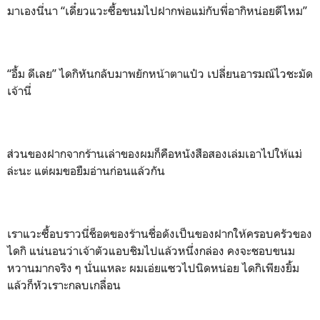
มาเองนี่นา “เดี๋ยวแวะซื้อขนมไปฝากพ่อแม่กับพี่อากิหน่อยดีไหม”
“อื้ม ดีเลย” ไดกิหันกลับมาพยักหน้าตาแป๋ว เปลี่ยนอารมณ์ไวชะมัด
เจ้านี่
ส่วนของฝากจากร้านเล่าของผมก็คือหนังสือสองเล่มเอาไปให้แม่
ล่ะนะ แต่ผมขอยืมอ่านก่อนแล้วกัน
เราแวะซื้อบราวนี่ช็อตของร้านชื่อดังเป็นของฝากให้ครอบครัวของ
ไดกิ แน่นอนว่าเจ้าตัวแอบชิมไปแล้วหนึ่งกล่อง คงจะชอบขนม
หวานมากจริง ๆ นั่นแหละ ผมเอ่ยแซวไปนิดหน่อย ไดกิเพียงยิ้ม
แล้วก็หัวเราะกลบเกลื่อน