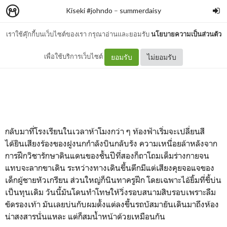
Kiseki #johndo
–
summerdaisy
เราใช้คุ๊กกี้บนเว็บไซต์ของเรา กรุณาอ่านและยอมรับ
นโยบายความเป็นส่วนตัว
Page 02
เพื่อใช้บริการเว็บไซต์
ยอมรับ
ไม่ยอมรับ
กลับมาที่โรงเรียนในเวลาห้าโมงกว่า ๆ ท้องฟ้าเริ่มจะเปลี่ยนสี
ได้ยินเสียงร้องของฝูงนกกำลังบินกลับรัง ความเหนื่อยล้าหลังจาก
การฝึกวิชารักษาดินแดนของชั้นปีที่สองก็ถาโถมเต็มร่างกายจน
แทบจะลากขาเดิน ระหว่างทางเดินขึ้นตึกมีแต่เสียงคุยจอแจของ
เด็กผู้ชายหัวเกรียน ส่วนใหญ่ก็นินทาครูฝึก โดยเฉพาะไอ้ยิ้มที่ขี้บ่น
เป็นทุนเดิม วันนี้มันโดนทำโทษให้วิ่งรอบสนามสิบรอบเพราะลืม
ขัดรองเท้า มันเลยบ่นกับผมตั้งแต่ลงขึ้นรถบัสมายันเดินมาถึงห้อง
น่าสงสารนั่นแหละ แต่ก็สมน้ำหน้าด้วยเหมือนกัน