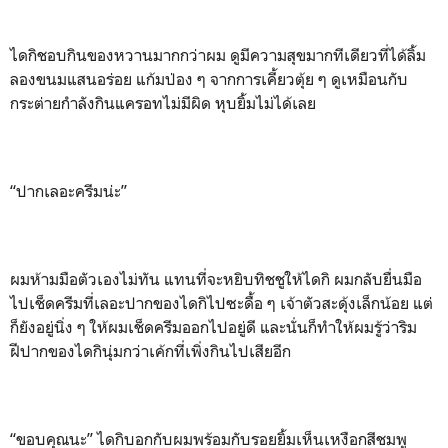
ไดกิชอบกินของหวานมากกว่าผม ดูมีความสุขมากทีเดียวที่ได้ลิ้ม
ลองขนมแสนอร่อย แก้มป่อง ๆ จากการเคี้ยวตุ้ย ๆ ดูเหมือนกับ
กระต่ายกำลังกินแครอทไม่มีผิด หุบยิ้มไม่ได้เลย
“ปากเลอะครีมน่ะ”
ผมห้ามมือตัวเองไม่ทัน แทนที่จะหยิบทิชชูให้ไดกิ ผมกลับยื่นมือ
ไปเช็ดครีมที่เลอะปากของไดกิไปซะดื้อ ๆ เจ้าตัวสะดุ้งเล็กน้อย แต่
ก็ยังอยู่นิ่ง ๆ ให้ผมเช็ดครีมออกไปอยู่ดี และนั่นก็ทำให้ผมรู้ว่าริม
ฝีปากของไดกินุ่มกว่าเค้กที่เพิ่งกินไปเสียอีก
“ขอบคุณนะ” ไดกิบอกกับผมพร้อมกับรอยยิ้มเห็นเหงือกสีชมพู