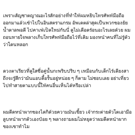
เพราะสัญชาตญาณอะไรสักอย่างที่ทำให้ผมหยิบโทรศัพท์มือถือ
ออกมาแล้วเข้าไปในอินสตราแกรม อัพเดตล่าสุดเป็นพวกของยัย
น้ำตาลพอดี ไปคาเฟ่เปิดใหม่กันนี่ ดูไม่เดือดร้อนอะไรเลยด้วย ผม
ถอนหายใจพลางเก็บโทรศัพท์มือถือไว้ที่เดิม มองหน้าคนที่ไม่รู้ตัว
ว่าโดนหลอก
ดวงตาเรียวที่ดูใสซื่อคู่นั้นกะพริบปริบ ๆ เหมือนกับเด็กไร้เดียงสา
ถึงจะรู้สึกว่ามันแอบดื้อรั้นอยู่หน่อย ๆ ก็ตาม ไม่ชอบเลย อย่าเที่ยว
ไปทำสายตาแบบนี้ให้คนอื่นเห็นได้หรือเปล่า
ผมดีดหน้าผากของไดกิด้วยความมันเขี้ยว เจ้ากระต่ายตัวโตเอามือ
ลูบหน้าผากตัวเองป้อย ๆ พลางถามผมไม่หยุดว่าผมดีดหน้าผาก
ของเขาทำไม