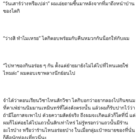
“วันเสาร์ว่างหรือเปล่า” ผมเอ่ยถามขึ้นมาหลังจากที่มาถึงหน้าบ้าน
ของไดกิ
“ว่างสิ ทำไมเหรอ” ไดกิตอบพร้อมกับคืนหมวกกันน็อกให้กับผม
“ไปหาของกินอร่อย ๆ กัน ตั้งแต่ย้ายมายังไม่ได้ไปที่ไหนเลยใช่
ไหมล่ะ” ผมตอบเขาพลางนึกย้อนไป
จำได้ว่าตอนเรียนวิชาไหนสักวิชา ไดกิบอกว่าอยากลองไปกินขนม
ที่คาเฟ่ย่านนิมมานเหมินทร์ที่โด่งดังตรงนั้น แล้วผมก็รับปากไว้ว่า
ถ้ามีโอกาสจะพาไป ด้วยความสัตย์จริง ถึงผมจะเกิดแล้วก็โตที่นี่ แต่
ผมก็ไม่ค่อยได้ไปแถวนั้นสักเท่าไหร่ ไม่รู้หรอกว่าแถวนั้นมีร้าน
อะไรบ้าง หรือว่าร้านไหนอร่อยบ้าง ในเมื่อกลุ่มเป้าหมายของที่นั่น
ก็คือนักท่องเที่ยวนี่นะ