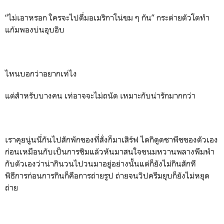
“ไม่เอาหรอก ใครจะไปดื่มอเมริกาโน่ขม ๆ กัน” กระต่ายตัวโตทำ
แก้มพองบ่นอุบอิบ
ไหนบอกว่าอยากเท่ไง
แต่สำหรับบางคน เท่อาจจะไม่ถนัด เหมาะกับน่ารักมากกว่า
เราคุยนู่นนี่กันไปสักพักของที่สั่งก็มาเสิร์ฟ ไดกิดูดชาพีชของตัวเอง
ก่อนเหมือนกับเป็นการชิมแล้วหันมาสนใจขนมหวานพลางพึมพำ
กับตัวเองว่าน่ากินวนไปวนมาอยู่อย่างนั้นแต่ก็ยังไม่กินสักที
พิธีการก่อนการกินก็คือการถ่ายรูป ถ่ายจนวิปครีมยุบก็ยังไม่หยุด
ถ่าย