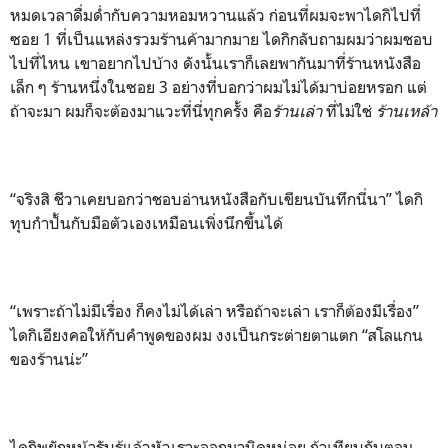
หมดเวลาดื่มด่ำกับความหอมหวานแล้ว ก่อนที่ผมจะพาไดกิไปที่
ซอย 1 ที่เป็นแหล่งรวมร้านค้ามากมาย ไดกิกลับถามผมว่าผมชอบ
ไปที่ไหน เขาอยากไปบ้าง ดังนั้นเราก็เลยพากันมาที่ร้านหนังสือ
เล็ก ๆ ร้านหนึ่งในซอย 3 อย่างที่บอกว่าผมไม่ได้มาบ่อยหรอก แต่
ถ้าจะมา ผมก็จะต้องมาแวะที่นี่ทุกครั้ง คือ
ร้านเล่า
ที่ไม่ใช่
ร้านเหล้า
“จริงสิ ชีวาเคยบอกว่าชอบอ่านหนังสือกับเขียนบันทึกนี่นา” ไดกิ
ทุบกำปั้นกับมือตัวเองเหมือนเพิ่งนึกขึ้นได้
“เพราะถ้าไม่มีเรื่อง ก็คงไม่ได้เล่า หรือถ้าจะเล่า เราก็ต้องมีเรื่อง”
ไดกิเอียงคอให้กับคำพูดของผม งงเป็นกระต่ายตาแตก “สโลแกน
ของร้านน่ะ”
ไดกิพยักหน้ารับรู้แล้วหัวเราะออกมานิดหน่อย ถ้าเทียบกับตอน