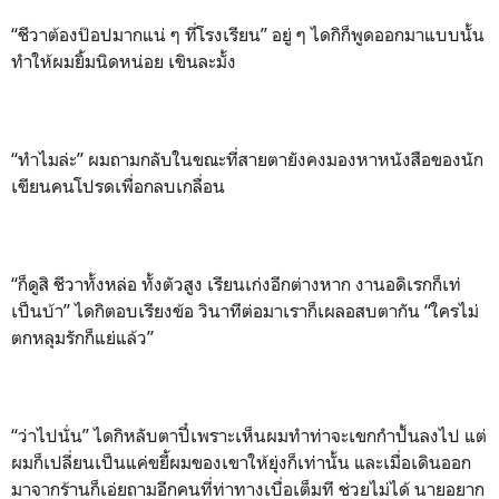
“ชีวาต้องป๊อปมากแน่ ๆ ที่โรงเรียน” อยู่ ๆ ไดกิก็พูดออกมาแบบนั้น
ทำให้ผมยิ้มนิดหน่อย เขินละมั้ง
“ทำไมล่ะ” ผมถามกลับในขณะที่สายตายังคงมองหาหนังสือของนัก
เขียนคนโปรดเพื่อกลบเกลื่อน
“ก็ดูสิ ชีวาทั้งหล่อ ทั้งตัวสูง เรียนเก่งอีกต่างหาก งานอดิเรกก็เท่
เป็นบ้า” ไดกิตอบเรียงข้อ วินาทีต่อมาเราก็เผลอสบตากัน “ใครไม่
ตกหลุมรักก็แย่แล้ว”
“ว่าไปนั่น” ไดกิหลับตาปี๋เพราะเห็นผมทำท่าจะเขกกำปั้นลงไป แต่
ผมก็เปลี่ยนเป็นแค่ขยี้ผมของเขาให้ยุ่งก็เท่านั้น และเมื่อเดินออก
มาจากร้านก็เอ่ยถามอีกคนที่ท่าทางเบื่อเต็มที ช่วยไม่ได้ นายอยาก