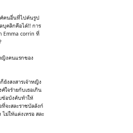
คนอื่นที่ไปค้นรูป
บุคลิกคือได้!! การ
า Emma corrin ที่
?
ยกหญิงคนแรกของ
าก็ยังสงสารเจ้าหญิง
งศ์ใจร้ายกับเธอเกิน
บข้อบังคับทำให้
อที่จะสละราชบัลลังก์
ิง ไม่ให้แต่งเหรอ สละ