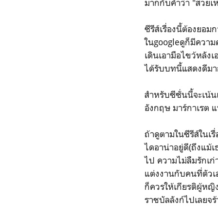
มากกับคำว่า "สวยเห
ซีรีส์เรื่องนี้ต้อง
ในgoogleดูก็มีความค
เดินเอามือไขว้หลัง
ได้รับบทนี้แสดงดีมาก
สำหรับซีซั่นนี้จะเ
อังกฤษ มาร์กาเรต แ
ถ้าดูตามในซีรีส์ในเ
ไดอาน่าอยู่ดี(ถึงแม
ไป ความไม่ลืมรักเก่
แต่งงานกับคนที่ตัวเ
ก็ควรให้เกียรติผู้หญ
ราชบัลลังก์ไปเลยจร้า 