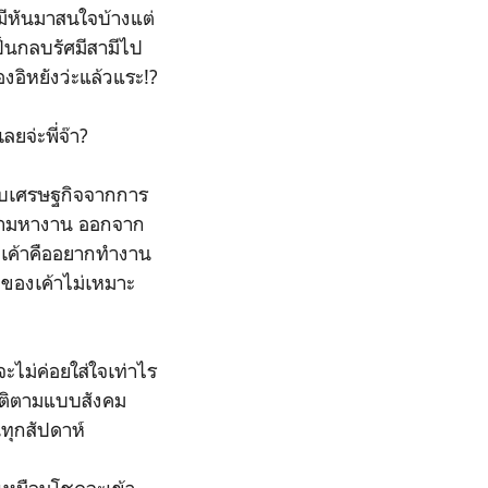
ามีหันมาสนใจบ้างแต่
ป็นกลบรัศมีสามีไป
งอิหยังว่ะแล้วแระ!?
ลยจ่ะพี่จ๊า?
บบเศรษฐกิจจากการ
ยามหางาน ออกจาก
องเค้าคืออยากทำงาน
ัยของเค้าไม่เหมาะ
ะไม่ค่อยใส่ใจเท่าไร
นติตามแบบสังคม
ทุกสัปดาห์