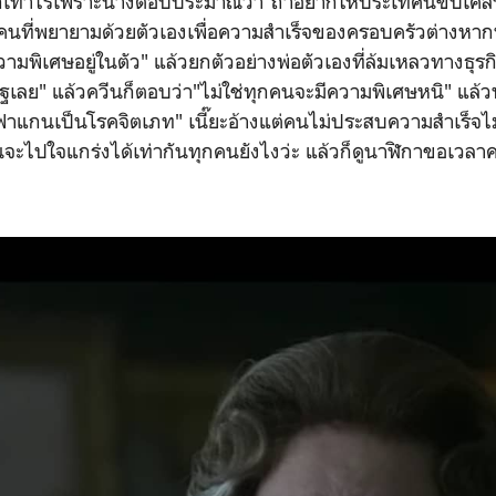
สักเท่าไรเพราะนางตอบประมาณว่า"ถ้าอยากให้ประเทศนี้ขับเคลื
คนที่พยายามด้วยตัวเองเพื่อความสำเร็จของครอบครัวต่างหากท
ามพิเศษอยู่ในตัว" แล้วยกตัวอย่างพ่อตัวเองที่ล้มเหลวทางธุรก
ฐเลย" แล้วควีนก็ตอบว่า"ไม่ใช่ทุกคนจะมีความพิเศษหนิ" แล
ฟาแกนเป็นโรคจิตเภท" เนี๊ยะอ้างแต่คนไม่ประสบความสำเร็จไม่
นจะไปใจแกร่งได้เท่ากันทุกคนยังไงว่ะ แล้วก็ดูนาฬิกาขอเว