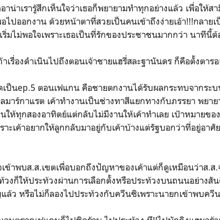
าน่าเรารู้สึกเห็นใจว่าเธอก็พยายามทำทุกอย่างแล้ว เพื่อให้ส
 พอไปออกงาน ด้วยหน้าตาที่สวยเป็นคนเข้าถึงง่ายเอ้า!!!กลายเ
็เริ่มไม่พอใจเพราะเธอเป็นที่รักของประชาชนมากกว่า นาทีนี้ต้อ
นแต่ถ้าเรื่องดำเนินไปถึงตอนเจ้าชายแฮรี่สละฐานันดร ก็คือตั้งตารอเ
่สุดเป็นep.5 ตอนเฟแกน คือชายตกงานได้รับผลกระทบจากระ
าลมาร์กาแรต เค้าทำงานเป็นช่างทาสีแยกทางกับภรรยา พยา
งานให้ทุกสองอาทิตย์แต่กลับไม่มีงานให้เค้าทำเลย เป้าหมายข
าะเค้าอยากให้ลูกกลับมาอยู่กับเค้าบ้างแต่รัฐบอกว่าที่อยู่อาศ
เข้าพบส.ส.เขตเพื่อบอกถึงปัญหาของเค้าแต่ก็ดูเหมือนว่าส.ส.จ
้วงก็ให้ประท้วงผ่านการเลือกตั้งหรือประท้วงบนถนนอย่างสั
ญแล้ว หรือไม่ก็ลองไปประท้วงกับควีนซิเพราะนายกเข้าพบควีน