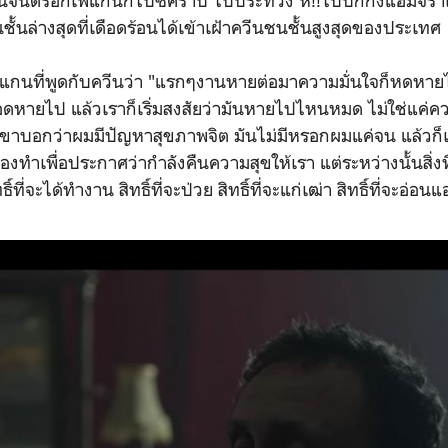
กับคนจนตรอกเฟแกนก็ไปซิคร้าบ ไปประท้วง หึ!!ไปบักกิงแฮมจร้
้นล่างสุดที่เดือดร้อนได้เข้าเฝ้าควีนชนชั้นสูงสุดของประเทศ
กนที่พูดกับควีนว่า "แรกๆงานหายต่อมาความมั่นใจก็หดหาย
ือดหายไป แล้วเราก็เริ่มสงสัยว่ามันหายไปไหนหมด ไม่ใช่แค่ค
้เขาบอกว่าผมมีปัญหาสุขภาพจิต มันไม่มีหรอกผมแค่จน แล้วก
้องทำเพื่อประกาศว่ากำลังคืนความสุขให้เรา แต่ระหว่างนั้นสิ่ง
์ที่จะได้ทำงาน สิทธิ์ที่จะป่วย สิทธิ์ที่จะแก่เฒ่า สิทธิ์ที่จะอ่อนแอ