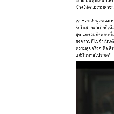
เอ้า!!!อินี่พูดเล่น
ข้างให้คนธรรมดาชนชั
เราชอบคำพูดของเฟแ
รักในสายตาเมียก็เห
สุข แต่รวมถึงตอนนี
สงครามที่ไม่จำเป็นต
ความสุขจริงๆ คือ สิทธิ
แต่มันหายไปหมด"