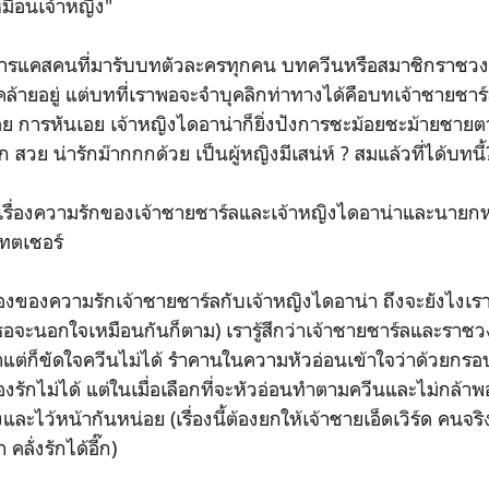
มือนเจ้าหญิง"
ยอมการแคสคนที่มารับบทตัวละครทุกคน บทควีนหรือสมาชิกราชวงศ์
ล้ายอยู่ แต่บทที่เราพอจะจำบุคลิกท่าทางได้คือบทเจ้าชายชาร์ล
เอย การหันเอย เจ้าหญิงไดอาน่าก็ยิ่งปังการชะม้อยชะม้ายชายต
 สวย น่ารักม๊ากกกด้วย เป็นผู้หญิงมีเสน่ห์ ? สมแล้วที่ได้บทนี้
น้นเรื่องความรักของเจ้าชายชาร์ลและเจ้าหญิงไดอาน่าและนา
ทตเชอร์
รื่องของความรักเจ้าชายชาร์ลกับเจ้าหญิงไดอาน่า ถึงจะยังไงเร
้เธอจะนอกใจเหมือนกันก็ตาม) เรารู้สึกว่าเจ้าชายชาร์ลและราชว
าแต่ก็ขัดใจควีนไม่ได้ รำคานในความหัวอ่อนเข้าใจว่าด้วยกรอ
องรักไม่ได้ แต่ในเมื่อเลือกที่จะหัวอ่อนทำตามควีนและไม่กล้าพ
ิงและไว้หน้ากันหน่อย (เรื่องนี้ต้องยกให้เจ้าชายเอ็ดเวิร์ด คนจร
คลั่งรักได้อี๊ก)