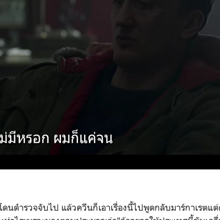
โดนตำรวจจับไป แล้วควีนก็เอาเรื่องนี้ไปพูดกลับมาร์กาเรตแ