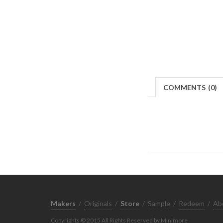
COMMENTS
(
0)
Makers
/
Originals
/
Store
/
Sample
/
Redeem
/
Ab
Copyrights © 2015 All Rights Reserved by Minimore