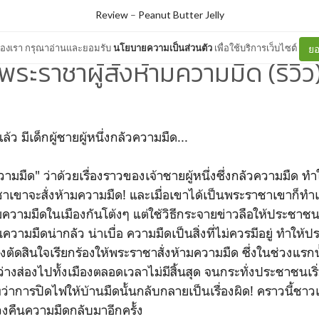
Review
–
Peanut Butter Jelly
ต์ของเรา กรุณาอ่านและยอมรับ
นโยบายความเป็นส่วนตัว
เพื่อใช้บริการเว็บไซต์
ยอ
พระราชาผู้สั่งห้ามความมืด (รีวิว
้ว มีเด็กผู้ชายผู้หนึ่งกลัวความมืด...
วามมืด" ว่าด้วยเรื่องราวของเจ้าชายผู้หนึ่งซึ่งกลัวความมืด ทำใ
าเขาจะสั่งห้ามความมืด! และเมื่อเขาได้เป็นพระราชาเขาก็ทำเช
้ามความมืดในเมืองกันโต้งๆ แต่ใช้วิธีกระจายข่าวลือให้ประชาชน
นความมืดน่ากลัว น่าเบื่อ ความมืดเป็นสิ่งที่ไม่ควรมีอยู่ ทำใ
ึงตัดสินใจเรียกร้องให้พระราชาสั่งห้ามความมืด ซึ่งในช่วงแรก
ว่างส่องไปทั้งเมืองตลอดเวลาไม่มีสิ้นสุด จนกระทั่งประชาชนเ
 ทว่าการปิดไฟให้บ้านมืดนั้นกลับกลายเป็นเรื่องผิด! คราวนี้ชา
วงคืนความมืดกลับมาอีกครั้ง