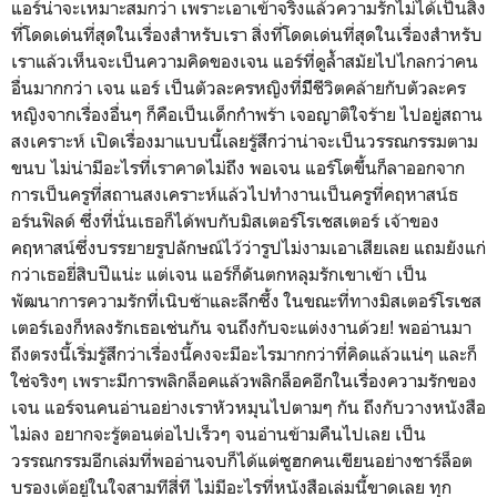
แอร์น่าจะเหมาะสมกว่า เพราะเอาเข้าจริงแล้วความรักไม่ได้เป็นสิ่ง
ที่โดดเด่นที่สุดในเรื่องสำหรับเรา สิ่งที่โดดเด่นที่สุดในเรื่องสำหรับ
เราแล้วเห็นจะเป็นความคิดของเจน แอร์ที่ดูล้ำสมัยไปไกลกว่าคน
อื่นมากกว่า เจน แอร์ เป็นตัวละครหญิงที่มีีชีวิตคล้ายกับตัวละคร
หญิงจากเรื่องอื่นๆ ก็คือเป็นเด็กกำพร้า เจอญาติใจร้าย ไปอยู่สถาน
สงเคราะห์ เปิดเรื่องมาแบบนี้เลยรู้สึกว่าน่าจะเป็นวรรณกรรมตาม
ขนบ ไม่น่ามีอะไรที่เราคาดไม่ถึง พอเจน แอร์โตขึ้นก็ลาออกจาก
การเป็นครูที่สถานสงเคราะห์แล้วไปทำงานเป็นครูที่คฤหาสน์ธ
อร์นฟิลด์ ซึ่งที่นั่นเธอก็ได้พบกับมิสเตอร์โรเชสเตอร์ เจ้าของ
คฤหาสน์ซึ่งบรรยายรูปลักษณ์ไว้ว่ารูปไม่งามเอาเสียเลย แถมยังแก่
กว่าเธอยี่สิบปีแน่ะ แต่เจน แอร์ก็ดันตกหลุมรักเขาเข้า เป็น
พัฒนาการความรักที่เนิบช้าและลึกซึ้ง ในขณะที่ทางมิสเตอร์โรเชส
เตอร์เองก็หลงรักเธอเช่นกัน จนถึงกับจะแต่งงานด้วย! พออ่านมา
ถึงตรงนี้เริ่มรู้สึกว่าเรื่องนี้คงจะมีอะไรมากกว่าที่คิดแล้วแน่ๆ และก็
ใช่จริงๆ เพราะมีการพลิกล็อคแล้วพลิกล็อคอีกในเรื่องความรักของ
เจน แอร์จนคนอ่านอย่างเราหัวหมุนไปตามๆ กัน ถึงกับวางหนังสือ
ไม่ลง อยากจะรู้ตอนต่อไปเร็วๆ จนอ่านข้ามคืนไปเลย เป็น
วรรณกรรมอีกเล่มที่พออ่านจบก็ได้แต่ซูฮกคนเขียนอย่างชาร์ล็อต
บรองเต้อยู่ในใจสามทีสี่ที ไม่มีอะไรที่หนังสือเล่มนี้ขาดเลย ทุก