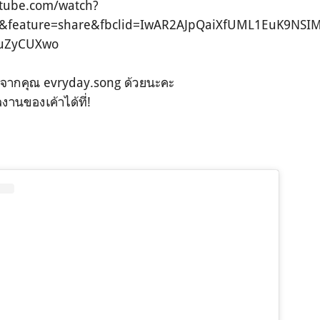
utube.com/watch?
feature=share&fbclid=IwAR2AJpQaiXfUML1EuK9NSI
uZyCUXwo
จากคุณ evryday.song ด้วยนะคะ
านของเค้าได้ที่!