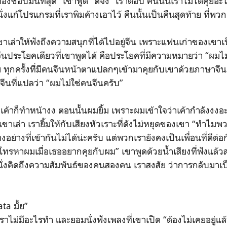
งชอบมันที่สุด” เขาพูด “ดีจัง” เราตอบ คืนนั้นเราไม่ได้คุยอะไ
งแก้โปรแกรมที่เราพิมค้างเอาไว้ คืนนั้นเป็นคืนสุดท้าย ที่พวก
เขาเล่าให้ฟังถึงความสนุกที่ได้ไปอยู่จีน เพราะแฟนเก่าของเข
นประโยคเดียวที่เขาพูดได้ คือประโยคที่มีความหมายว่า “ผมไม
 ทุกครั้งที่มีคนจีนหน้าตาแปลกๆเข้ามาคุยกับเขาด้วยภาษาจ
ีนที่แปลว่า “ผมไม่ใช่คนจีนครับ”
ค้าก็ทำหน้างง ตอนนั้นผมยิ้ม เพราะผมเข้าใจว่าเค้ากำลังงงอะ
งที่เขาเล่า เรายิ้มให้กับเสียงหัวเราะที่ดังไม่หยุดของเขา “ทำไม
อย่างที่เข้ากันไม่ได้น่ะครับ แต่พวกเรายังคงเป็นเพื่อนที่ดี
อโทรหาผมเมื่อเธออยากคุยกับผม” เขาพูดด้วยน้ำเสียงที่ฟังแล้ว
นั่งคิดถึงความสัมพันธ์ของคนสองคน เราสงสัย ว่าการกลับมาเป็
ta มั้ย”
เราไม่มีอะไรทำ และยอมนั่งฟังเพลงที่เขาเปิด “ต้องไม่เคยอยู่แล