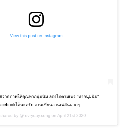
View this post on Instagram
กาสวาดภาพให้คุณทากนุ่มนิ่ม ลองไปตามเพจ "ทากนุ่มนิ่ม"
acebookได้นะครับ งานเขียนอ่านเพลินมากๆ
 shared by @
evryday.song
on
April 21st 2020