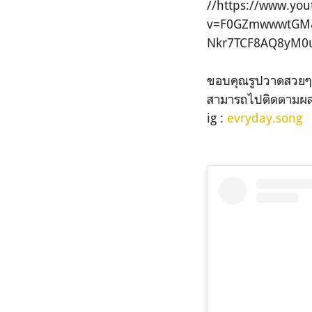
//https://www.yo
v=F0GZmwwwtGM&
Nkr7TCF8AQ8yM0
ขอบคุณรูปวาดสวยๆ
สามารถไปติดตามผลง
ig :
evryday.song