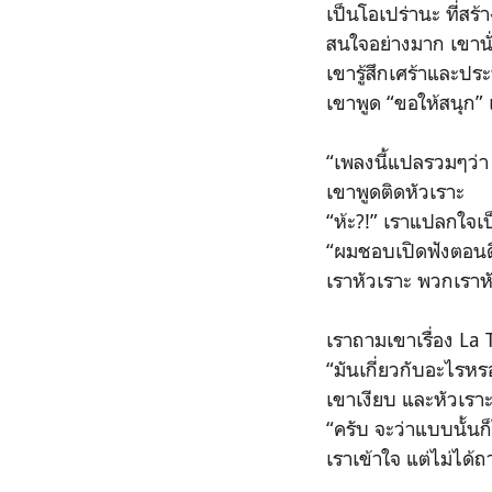
เป็นโอเปร่านะ ที่สร
สนใจอย่างมาก เขานั่
เขารู้สึกเศร้าและปร
เขาพูด “ขอให้สนุก”
“เพลงนี้แปลรวมๆว่า 
เขาพูดติดหัวเราะ
“ห้ะ?!” เราแปลกใจเ
“ผมชอบเปิดฟังตอนดื
เราหัวเราะ พวกเราห
เราถามเขาเรื่อง La 
“มันเกี่ยวกับอะไรหร
เขาเงียบ และหัวเรา
“ครับ จะว่าแบบนั้นก็ไ
เราเข้าใจ แต่ไม่ได้ถ