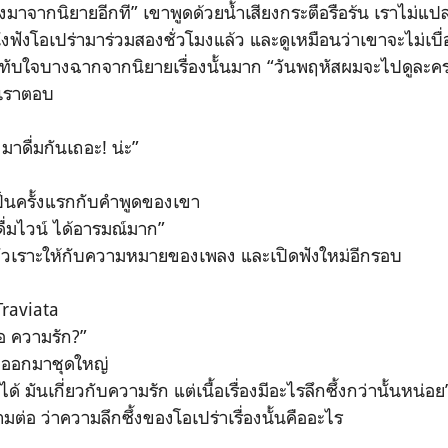
้างมาจากนิยายอีกที” เขาพูดด้วยน้ำเสียงกระตือรือร้น เราไม่แป
งฟังโอเปร่ามาร่วมสองชั่วโมงแล้ว และดูเหมือนว่าเขาจะไม่เบื
ะทับใจบางฉากจากนิยายเรื่องนั้นมาก “วันพฤหัสผมจะไปดูละครเว
 เราตอบ
มาดื่มกันเถอะ! น่ะ”
ป็นครั้งแรกกับคำพูดของเขา
่มไวน์ ได้อารมณ์มาก”
ัวเราะให้กับความหมายของเพลง และเปิดฟังใหม่อีกรอบ
Traviata
อ ความรัก?”
ะออกมาชุดใหญ่
ด้ มันเกี่ยวกับความรัก แต่เนื้อเรื่องมีอะไรลึกซึ้งกว่านั้นหน่อย
ามต่อ ว่าความลึกซึ้งของโอเปร่าเรื่องนั้นคืออะไร