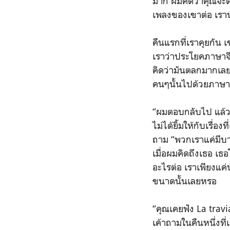
มาก ผมคิดว่าคุณจะต้อ
เพลงของเขาต่อ เรานั่
คืนแรกที่เราคุยกัน 
เราว่าประโยคภาษาจี
คิดว่ามันตลกมากเลย
คนๆนั้นไปด้วยภาษาจ
“ผมตอบกลับไป แล้วเ
ไม่ได้ยิ้มให้กับเรื่อ
ถาม “พวกเราแค่มีบาง
เมื่อผมคิดถึงเธอ เธ
อะไรต่อ เราเพียงแค่
ขนาดนั้นเลยหรอ
“คุณเคยฟัง La travia
เค้าถามในคืนหนึ่งที่