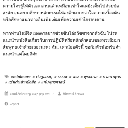
ความใคร่รู้ให้ตัวเอง อ่านแล้วเหมือนเข้าใจแต่ยังเต็มไปด้วยข้อ
สงสัย จนอยากศึกษาหลักธรรมให้ลงลึกมากกว่าใจความเบื้องต้น
หรือศึกษาแนวทางอื่นเพิ่มเติมเพื่อความเข้าใจรอบด้าน
หากท่านใดมีจิตเมตตาอยากช่วยขับไล่อวิชชาจากตัวฉัน โปรด
แนะนำหนังสือเกี่ยวกับการปฏิบัติหรือหลักคำสอนของพระสัมมา
สัมพุทธเจ้าด้วยเถอะนะคะ ฉัน, เต่าน้อยตัวนี้ ขอก้มหัวน้อมรับคำ
แนะนำแต่โดยดีค่ะ
#minimore
# ตัวกูของกู
# ธรรมะ
# พระ
# พุทธทาส
# ศาสนาพุทธ
# เต่าเต่าเล่าหนังสือ
# แก่นพุทธศาสน์
22nd February 2017, 9:31 am
Himmel Brown
Report