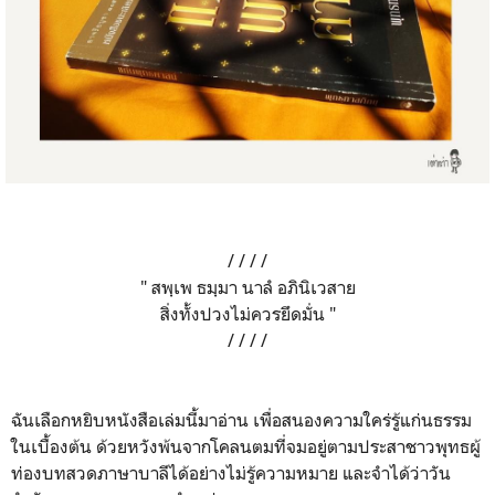
/ / / /
" สพฺเพ ธมฺมา นาลํ อภินิเวสาย
สิ่งทั้งปวงไม่ควรยึดมั่น "
/ / / /
ฉันเลือกหยิบหนังสือเล่มนี้มาอ่าน เพื่อสนองความใคร่รู้แก่นธรรม
ในเบื้องต้น ด้วยหวังพ้นจากโคลนตมที่จมอยู่ตามประสาชาวพุทธผู้
ท่องบทสวดภาษาบาลีได้อย่างไม่รู้ความหมาย และจำได้ว่าวัน