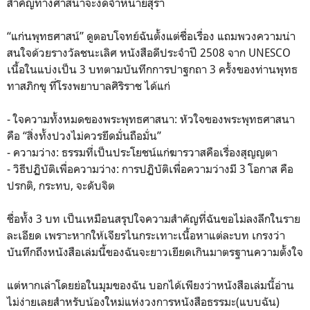
สำคัญทางศาสนาจะงดจำหน่ายสุรา
“แก่นพุทธศาสน์” ดูตอบโจทย์ฉันตั้งแต่ชื่อเรื่อง แถมพวงความน่า
สนใจด้วยรางวัลชนะเลิศ หนังสือดีประจำปี 2508 จาก UNESCO
เนื้อในแบ่งเป็น 3 บทตามบันทึกการปาฐกถา 3 ครั้งของท่านพุทธ
ทาสภิกขุ ที่โรงพยาบาลศิริราช ได้แก่
- ใจความทั้งหมดของพระพุทธศาสนา: หัวใจของพระพุทธศาสนา
คือ “สิ่งทั้งปวงไม่ควรยึดมั่นถือมั่น”
- ความว่าง: ธรรมที่เป็นประโยชน์แก่ฆารวาสคือเรื่องสุญญตา
- วิธีปฏิบัติเพื่อความว่าง: การปฏิบัติเพื่อความว่างมี 3 โอกาส คือ
ปรกติ, กระทบ, จะดับจิต
ชื่อทั้ง 3 บท เป็นเหมือนสรุปใจความสำคัญที่ฉันขอไม่ลงลึกในราย
ละเอียด เพราะหากให้เจียรไนกระเทาะเนื้อหาแต่ละบท เกรงว่า
บันทึกถึงหนังสือเล่มนี้ของฉันจะยาวเยียดเกินมาตรฐานความตั้งใจ
แต่หากเล่าโดยย่อในมุมของฉัน บอกได้เพียงว่าหนังสือเล่มนี้อ่าน
ไม่ง่ายเลยสำหรับน้องใหม่แห่งวงการหนังสือธรรมะ(แบบฉัน)