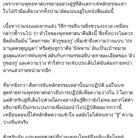
เพราะท่านพุทธทาสบรรยายอย่างผู้รู้ที่สังเคราะห์หลักธรรมเท่า
ใบไม้กำมือเดียวจากทั้งป่ามาอัดแน่นอยู่ในหนังสือเล่มนี้
เนื้อหาว่าแน่นและยากแล้ว วิธีการอธิบายยิ่งชวนงงงวย เหมือน
กล่าวซ้ำวนไป ว่า หัวใจของพุทธศาสนาคือสิ่งนี้ ‘สิ่งทั้งปวงไม่ควร
ยึดมั่นถือมั่น’ โดยการละ ‘ตัวกูของกู’ เพื่อเข้าถึงความว่างแบบ ‘ปร
มานุตตรสุญญตา’ หรือคุ้นหูกว่าคือ ‘นิพพาน’ อันเป็นเป้าหมาย
สูงสุดแห่งการพ้นทุกข์ สลับกับการอรรถอธิบายรายละเอียดของ ‘ตัว
กูของกู’ และความว่าง ทำให้กว่าจะจับประเด็นได้ฉันต้องก่ายหน้า
ผากแล้วก่ายหน้าผากอีก
ที่ยากยิ่งกว่า คือการจับหลักธรรมเหล่านั้นมาปฏิบัติ แม้ในบท
สุดท้ายท่านพุทธทาสกล่าวถึงการปฏิบัติเพื่อความว่างใน 3 โอกาส
แต่สำหรับผู้ที่เต็มไปด้วยโลภะอย่างฉันรู้สึกว่ายังไม่พอ อยากได้คำ
อธิบายที่เป็นกระบวนการเพื่อน้อมนำไปปฏิบัติต่อมากกว่านี้
เหมือนตอนนี้ได้หลักคิดความเข้าใจ แต่ยังไม่ได้หนทาง “รู้” ความ
ว่างที่แท้จริง
สำหรับฉัน แก่นพุทธศาสน์ที่น่าจะตอบโจทย์จึงกลับเพิ่มโจทย์