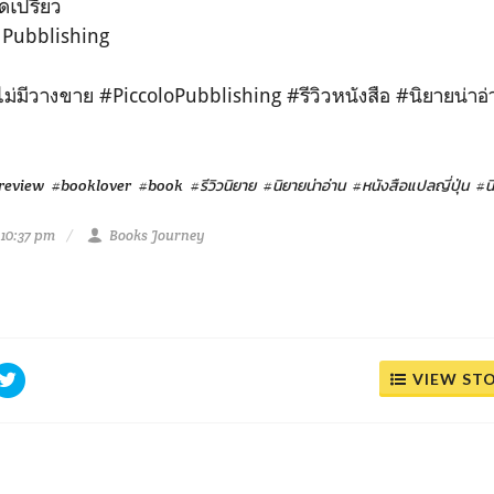
าดเปรียว
o Pubblishing
่งไม่มีวางขาย #PiccoloPubblishing #รีวิวหนังสือ #นิยายน่าอ่
review
#booklover
#book
#รีวิวนิยาย
#นิยายน่าอ่าน
#หนังสือแปลญี่ปุ่น
#น
 10:37 pm
Books Journey
VIEW ST