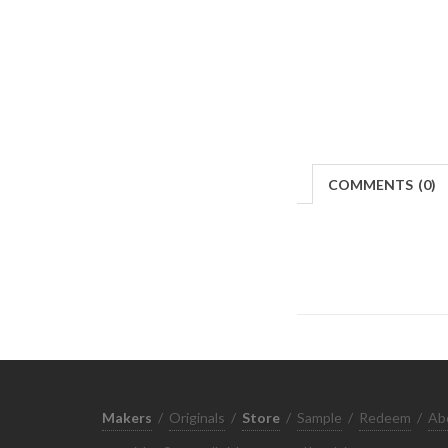
COMMENTS
(
0)
Makers
/
Originals
/
Store
/
Sample
/
Redeem
/
Ab