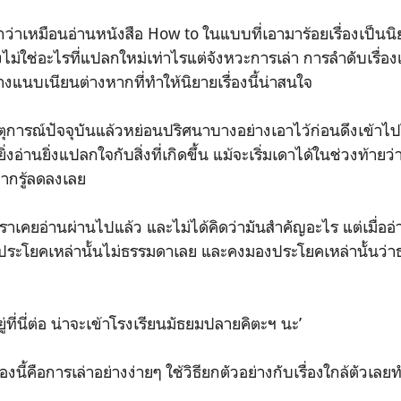
กว่าเหมือนอ่านหนังสือ How to ในแบบที่เอามาร้อยเรื่องเป็นน
องไม่ใช่อะไรที่แปลกใหม่เท่าไรแต่จังหวะการเล่า การลำดับเรื
แนบเนียนต่างหากที่ทำให้นิยายเรื่องนี้น่าสนใจ
หตุการณ์ปัจจุบันแล้วหย่อนปริศนาบางอย่างเอาไว้ก่อนดึงเข้าไ
่งอ่านยิ่งแปลกใจกับสิ่งที่เกิดขึ้น แม้จะเริ่มเดาได้ในช่วงท้ายว่
ยากรู้ลดลงเลย
าเคยอ่านผ่านไปแล้ว และไม่ได้คิดว่ามันสำคัญอะไร แต่เมื่ออ่า
ว่าประโยคเหล่านั้นไม่ธรรมดาเลย และคงมองประโยคเหล่านั้นว่า
ู่ที่นี่ต่อ น่าจะเข้าโรงเรียนมัธยมปลายคิตะฯ นะ’
่องนี้คือการเล่าอย่างง่ายๆ ใช้วิธียกตัวอย่างกับเรื่องใกล้ตัวเล