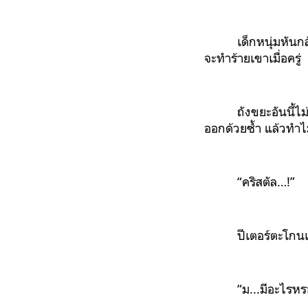
เด็กหนุ่มหัน
จะทำร้ายเขาเมื่อครู่
ถังขยะอันนี้
ออกด้วยซ้ำ แล้วทำไ
“คริสตัล…!”
ปีเตอร์ตะโกนเ
“ม...มีอะไรห