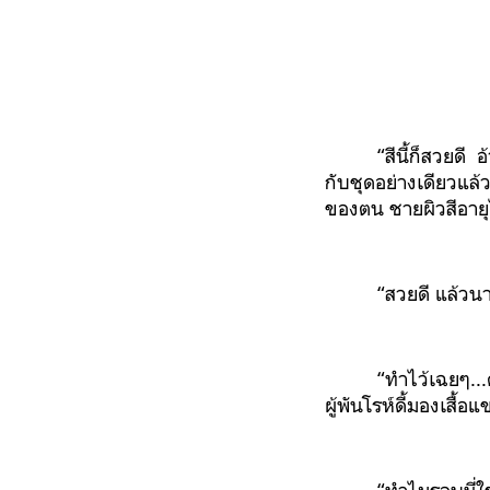
“สีนี้ก็สวยดี 
กับชุดอย่างเดียวแล
ของตน ชายผิวสีอายุไล
“สวยดี แล้วน
“ทำไว้เฉยๆ...
ผู้พันโรห์ดี้มองเสื้