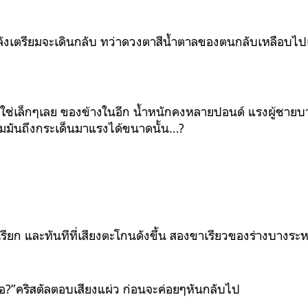
กลังเตรียมจะเดินกลับ ทว่าดวงตาสีน้ำตาลของตนกลับเหลือบไปเ
ไม่ใช่เล็กๆเลย ของข้างในอีก น้ำหนักคงหลายปอนด์ แรงผู้ชายบ
มมันถึงกระเด็นมาแรงได้ขนาดนั้น…?
รียก และทันทีที่เสียงตะโกนดังขึ้น สองขาเรียวของร่างบางระห
รอ?”คริสตัลตอบเสียงแผ่ว ก่อนจะค่อยๆหันกลับไป