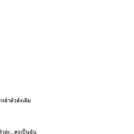
างลำตัวดังเดิม
ล้วล่ะ…คงเป็นฉัน