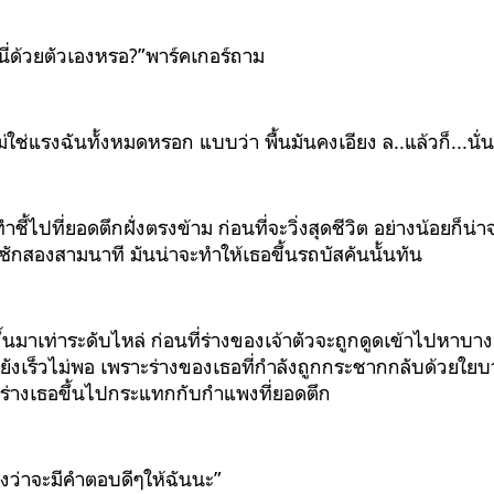
งนี่ด้วยตัวเองหรอ?”พาร์คเกอร์ถาม
่ไม่ใช่แรงฉันทั้งหมดหรอก แบบว่า พื้นมันคงเอียง ล..แล้วก็...นั่
ำชี้ไปที่ยอดตึกฝั่งตรงข้าม ก่อนที่จะวิ่งสุดชีวิต อย่างน้อยก็
ซักสองสามนาที มันน่าจะทำให้เธอขึ้นรถบัสคันนั้นทัน
ึ้นมาเท่าระดับไหล่ ก่อนที่ร่างของเจ้าตัวจะถูกดูดเข้าไปหาบา
็ยังเร็วไม่พอ เพราะร่างของเธอที่กำลังถูกกระชากกลับด้วยใยบางอ
่ยงร่างเธอขึ้นไปกระแทกกับกำแพงที่ยอดตึก
ังว่าจะมีคำตอบดีๆให้ฉันนะ”