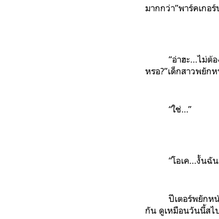
มากกว่า”พาร์คเกอร์
“อ่าฮะ...ไม่ต
หรอ?”เด็กสาวพยักห
“ใช่…”
“โอเค...งั้น
ปีเตอร์พยักหน
กัน ดูเหมือนวันนี้