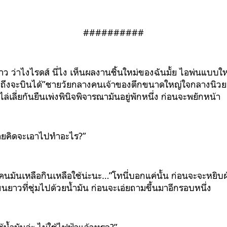
##########
อ้าว ว่าไงไรดส์ นี่ไง เห็นผลงานชิ้นใหม่ของฉันมั้ย ไอพ่นแบบใหม่
้วถึงจะบินได้”ชายวัยกลางคนเจ้าของตึกขนาดใหญ่ใจกลางนิวยอ
่เลี่ยกันยืนเพ่งพินิจพิจารณามันอยู่พักหนึ่ง ก่อนจะพยักหน้า
ายคิดจะเอาไปทำอะไร?”
คนมันเหลือกินเหลือใช้น่ะนะ…”โทนี่บอกแค่นั้น ก่อนจะจะหยิบ
อแขนยาวที่ชุ่มไปด้วยน้ำมัน ก่อนจะเอ่ยถามขึ้นมาอีกรอบหนึ่ง