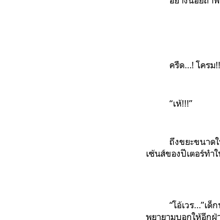
อย่างน้อยถ้าพร
ครืด…! โครม!!
“เห้!!!”
ถึงขยะขนาดให
เซ้นส์ของปีเตอร์ทำ
“โอ้เวร…”เด็
พยายามบอกให้อีกฝ่