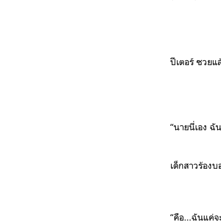
ปีเตอร์ ซวยแล
“นายนี่เอง ฉ
เด็กสาวร้องบอ
“คือ...ฉันแค่