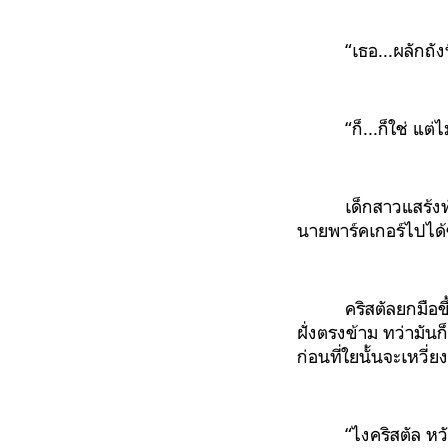
“เธอ...ผลักถั
“ก็...ก็ใช่ แต
เด็กสาวแสร้งท
นายพาร์คเกอร์ไปได้
คริสตัลยกมือข
ฝั่งตรงข้าม ทว่ามันก
ก่อนที่ใยนั้นจะเหวี
“ไงคริสตัล หว